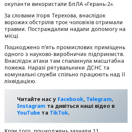
окупанти використали БпЛА «Герань-2».
За словами Ігоря Терехова, внаслідок
ворожих обстрілів троє чоловіків отримали
травми. Постраждалим надали допомогу на
місці.
Пошкоджено п’ять промислових приміщень
одного з науково-виробничих підприємств.
Внаслідок атаки там спалахнула масштабна
пожежа. Наразі рятувальники ДСНС та
комунальні служби спільно працюють над її
ліквідацією.
Читайте нас у
Facebook
,
Telegram
,
Instagram
та дивіться наші відео в
YouТube
та
TikTok
.
Крім того, пошкоджень зазнали 11