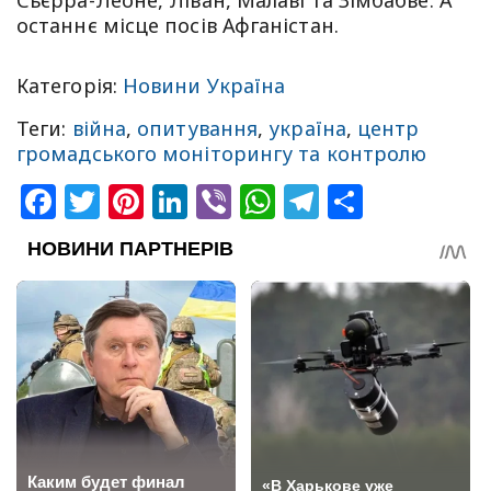
Сьєрра-Леоне, Ліван, Малаві та Зімбабве. А
останнє місце посів Афганістан.
Категорія:
Новини Україна
Теги:
війна
,
опитування
,
україна
,
центр
громадського моніторингу та контролю
Facebook
Twitter
Pinterest
LinkedIn
Viber
WhatsApp
Telegram
Share