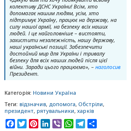
колективу ДСНС України! Всім, хто
допомагає нашим людям, усім, хто
підтримує Україну, працює на державу, на
силу нашої армії, на безпеку всіх наших
людей. І це найголовніше – вистояти,
захистити незалежність, нашу державу,
наші українські позиції. Забезпечити
достойний мир для України і тривалу
безпеку для всіх наших людей після цієї
війни. Заради цього працюємо», –
наголосив
Президент.
Категорія:
Новини Україна
Теги:
відзначив
,
допомога
,
Обстріли
,
президент
,
рятувальники
,
харків
Facebook
Twitter
Pinterest
LinkedIn
Viber
WhatsApp
Telegram
Share