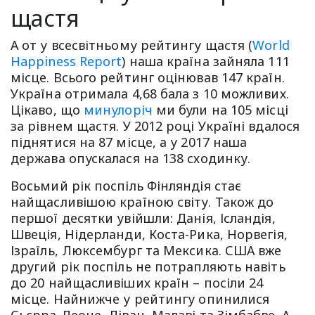
щастя
А от у всесвітньому рейтингу щастя (
World
Happiness Report
) наша країна зайняла 111
місце. Всього рейтинг оцінював 147 країн.
Україна отримала 4,68 бала з 10 можливих.
Цікаво, що
минулоріч
ми були на 105 місці
за рівнем щастя. У 2012 році Україні вдалося
піднятися на 87 місце, а у 2017 наша
держава опускалася на 138 сходинку.
Восьмий рік поспіль Фінляндія стає
найщасливішою країною світу. Також до
першої десятки увійшли: Данія, Ісландія,
Швеція, Нідерланди, Коста-Рика, Норвегія,
Ізраїль, Люксембург та Мексика. США вже
другий рік поспіль не потрапляють навіть
до 20 найщасливіших країн – посіли 24
місце. Найнижче у рейтингу опинилися