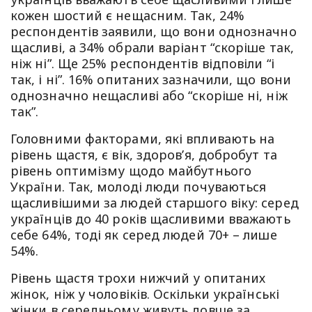
кожен шостий є нещасним. Так, 24%
респондентів заявили, що вони однозначно
щасливі, а 34% обрали варіант “скоріше так,
ніж ні”. Ще 25% респондентів відповіли “і
так, і ні”. 16% опитаних зазначили, що вони
однозначно нещасливі або “скоріше ні, ніж
так”.
Головними факторами, які впливають на
рівень щастя, є вік, здоров’я, добробут та
рівень оптимізму щодо майбутнього
України. Так, молоді люди почуваються
щасливішими за людей старшого віку: серед
українців до 40 років щасливими вважають
себе 64%, тоді як серед людей 70+ – лише
54%.
Рівень щастя трохи нижчий у опитаних
жінок, ніж у чоловіків. Оскільки українські
жінки в середньому живуть довше за