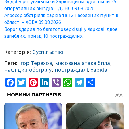
За добу рятувальники Харківщини здійснили 35
оперативних виїздів – ДСНС 09.08.2026
Агресор обстріляв Харків та 12 населених пунктів
області – ХОВА 09.08.2026
Ворог вдарив по багатоповерхівці у Харкові: двоє
загиблих, понад 10 постраждалих
Категорія:
Суспільство
Теги:
Ігор Терехов
,
масована атака бпла
,
наслідки обстрілу
,
постраждалі
,
харків
Facebook
Twitter
Pinterest
LinkedIn
Viber
WhatsApp
Telegram
Share