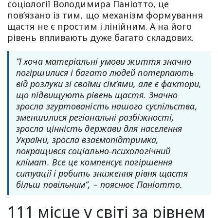
соціології Володимира Паніотто, це
пов’язано із тим, що механізм формування
щастя не є простим і лінійним. А на його
рівень впливають дуже багато складових.
“І хоча матеріальні умови життя значно
погіршилися і багато людей потерпають
від розлуки зі своїми сім’ями, але є фактори,
що підвищують рівень щастя. Значно
зросла згуртованість нашого суспільства,
зменшилися регіональні розбіжності,
зросла цінність держави для населення
України, зросла взаємопідтримка,
покращився соціально-психологічний
клімат. Все це компенсує погіршення
ситуації і робить зниження рівня щастя
більш повільним”, – пояснює Паніотто.
111 місце у світі за рівнем