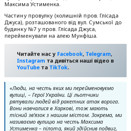
Максима Устименка.
Частину провулку (колишній пров. Глісада
Джуса), розташованого від вул. Сумської до
будинку №7 у пров. Глісада Джуса,
перейменували на алею Мунфіша.
Читайте нас у
Facebook
,
Telegram
,
Instagram
та дивіться наші відео в
YouТube
та
TikTok
.
«Люди, на честь яких ми перейменовуємо
вулиці, – Герої України. Ці льотчики
рятували людей від ракетних атак ворога.
Вони навчалися в Харкові, тож мають
тісний зв’язок з нашим містом. Зокрема, ми
називаємо вулицю на честь Максима
Устименка – пілота, який здійснив подвиг,