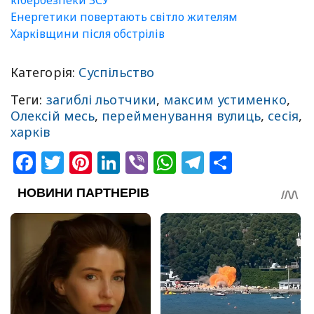
кібербезпеки ЗСУ
Енергетики повертають світло жителям
Харківщини після обстрілів
Категорія:
Суспільство
Теги:
загиблі льотчики
,
максим устименко
,
Олексій месь
,
перейменування вулиць
,
сесія
,
харків
Facebook
Twitter
Pinterest
LinkedIn
Viber
WhatsApp
Telegram
Share