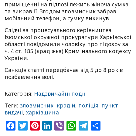
приміщенні на підлозі лежить жіноча сумка
та викрав її. Згодом зловмисник забрав
мобільний телефон, а сумку викинув.
Слідчі за процесуального керівництва
Ізюмської окружної прокуратури Харківської
області повідомили чоловіку про підозру за
ч. 4 ст. 185 (крадіжка) Кримінального кодексу
України.
Санкція статті передбачає від 5 до 8 років
позбавлення волі.
Категорія:
Надзвичайні події
Теги:
зловмисник
,
крадій
,
поліція
,
пункт
видачі
,
харківщина
Facebook
Twitter
Pinterest
LinkedIn
Viber
WhatsApp
Telegram
Share