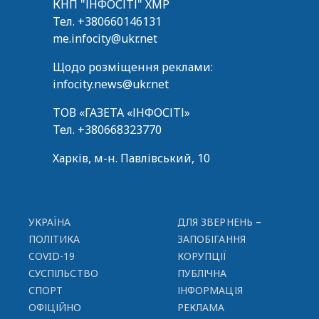
КНП "ІНФОСІТІ" ХМР
Тел.
+380660146131
me.infocity@ukr.net
Щодо розміщення реклами:
infocity.news@ukr.net
ТОВ «ГАЗЕТА «ІНФОСІТІ»
Тел.
+380668323770
Харків, м-н. Павлівський, 10
УКРАЇНА
ДЛЯ ЗВЕРНЕНЬ –
ПОЛІТИКА
ЗАПОБІГАННЯ
COVID-19
КОРУПЦІЇ
СУСПІЛЬСТВО
ПУБЛІЧНА
СПОРТ
ІНФОРМАЦІЯ
ОФІЦІЙНО
РЕКЛАМА