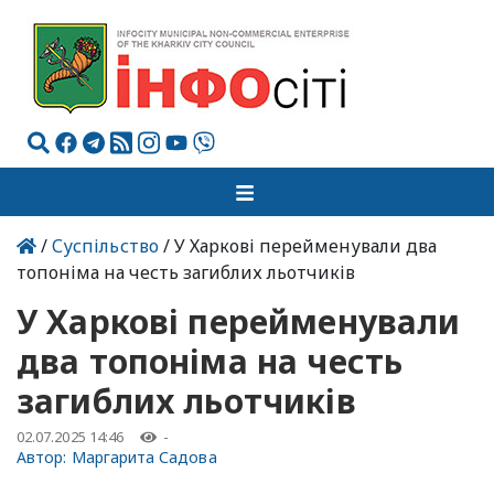
/
Суспільство
/ У Харкові перейменували два
топоніма на честь загиблих льотчиків
У Харкові перейменували
два топоніма на честь
загиблих льотчиків
02.07.2025 14:46
-
Автор:
Маргарита Садова