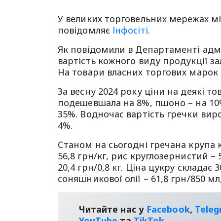
У великих торговельних мережах міс
повідомляє
Інфосіті
.
Як повідомили в Департаменті адмі
вартість кожного виду продукції з
На товари власних торгових марок 
За весну 2024 року ціни на деякі т
подешевшала на 8%, пшоно – на 10
35%. Водночас вартість гречки виро
4%.
Станом на сьогодні гречана крупа к
56,8 грн/кг, рис круглозернистий – 
20,4 грн/0,8 кг. Ціна цукру складає
соняшникової олії – 61,8 грн/850 мл,
Читайте нас у
Facebook
,
Tele
YouТube
та
TikTok
.