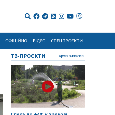
ОФІЦІЙНО
ВІДЕО
СПЕЦПРОЄКТИ
ТВ-ПРОЄКТИ
Архів випусків
Спека до +40: у Харкові