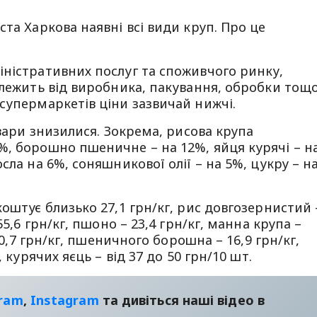
та Харкова наявні всі види круп. Про це
ністративних послуг та споживчого ринку,
алежить від виробника, пакування, обробки тощо
супермаркетів ціни зазвичай нижчі.
овари знизилися. Зокрема, рисова крупа
%, борошно пшеничне – на 12%, яйця курячі – н
сла на 6%, соняшникової олії – на 5%, цукру – н
оштує близько 27,1 грн/кг, рис довгозернистий 
55,6 грн/кг, пшоно – 23,4 грн/кг, манна крупа –
 30,7 грн/кг, пшеничного борошна – 16,9 грн/кг,
 курячих яєць – від 37 до 50 грн/10 шт.
gram
,
Instagram
та дивіться наші відео в