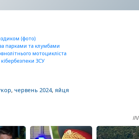
оздиком (фото)
 за парками та клумбами
внолітнього мотоцикліста
а кібербезпеки ЗСУ
укор
,
червень 2024
,
яйця
sApp
egram
Share