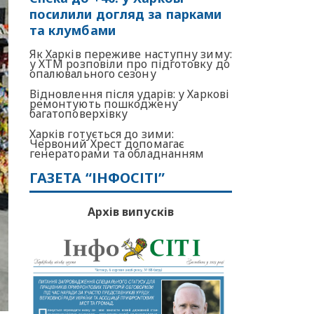
посилили догляд за парками
та клумбами
Як Харків переживе наступну зиму:
у ХТМ розповіли про підготовку до
опалювального сезону
Відновлення після ударів: у Харкові
ремонтують пошкоджену
багатоповерхівку
Харків готується до зими:
Червоний Хрест допомагає
генераторами та обладнанням
ГАЗЕТА “ІНФОСІТІ”
Архів випусків