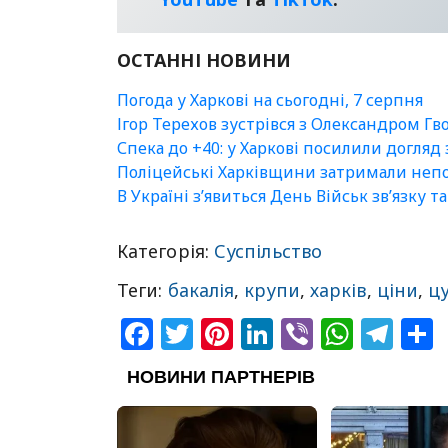
ОСТАННІ НОВИНИ
Погода у Харкові на сьогодні, 7 серпня
Ігор Терехов зустрівся з Олександром Гв
Спека до +40: у Харкові посилили догляд
Поліцейські Харківщини затримали непо
В Україні зʼявиться День Військ зв’язку т
Категорія:
Суспільство
Теги:
бакалія
,
крупи
,
харків
,
ціни
,
ц
Facebook
Twitter
Pinterest
LinkedIn
Viber
What
Tel