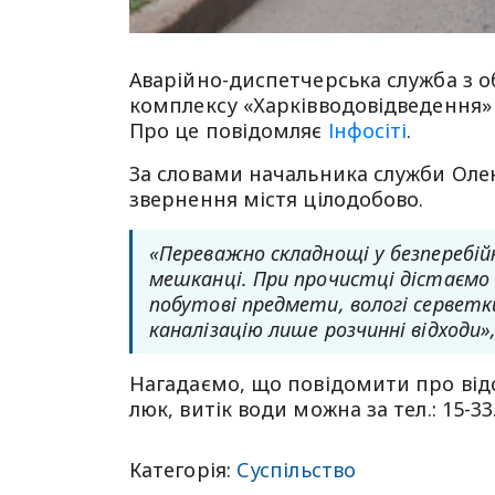
Аварійно-диспетчерська служба з о
комплексу «Харківводовідведення» 
Про це повідомляє
Інфосіті
.
За словами начальника служби Олек
звернення містя цілодобово.
«Переважно складнощі у безперебій
мешканці. При прочистці дістаємо з
побутові предмети, вологі серветки
каналізацію лише розчинні відходи»,
Нагадаємо, що повідомити про відс
люк, витік води можна за тел.: 15-33
Категорія:
Суспільство