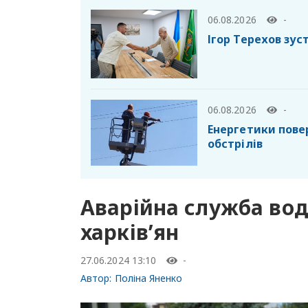
06.08.2026
-
Ігор Терехов зу
06.08.2026
-
Енергетики пове
обстрілів
Аварійна служба во
харків’ян
27.06.2024 13:10
-
Автор:
Поліна Яненко