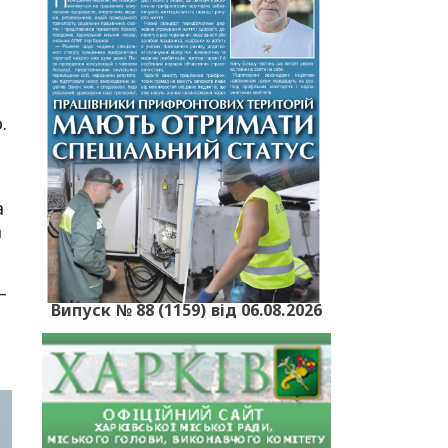
.
а
а
–
Випуск № 88 (1159) від 06.08.2026