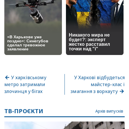
У харківському
У Харкові відбудеться
метро затримали
майстер-клас і
злочинця у бігах
змагання з воркауту
ТВ-ПРОЄКТИ
Архів випусків