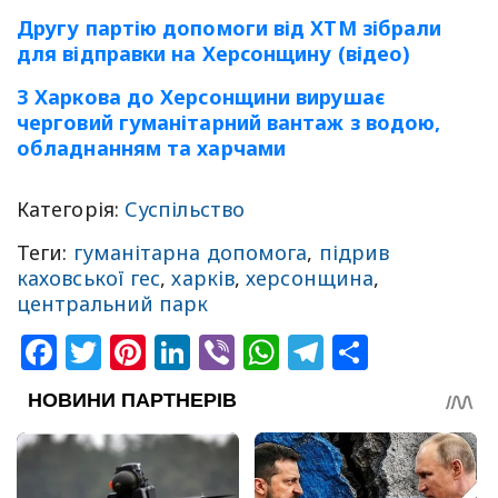
Другу партію допомоги від ХТМ зібрали
для відправки на Херсонщину (відео)
З Харкова до Херсонщини вирушає
черговий гуманітарний вантаж з водою,
обладнанням та харчами
Категорія:
Суспільство
Теги:
гуманітарна допомога
,
підрив
каховської гес
,
харків
,
херсонщина
,
центральний парк
Facebook
Twitter
Pinterest
LinkedIn
Viber
WhatsApp
Telegram
Share