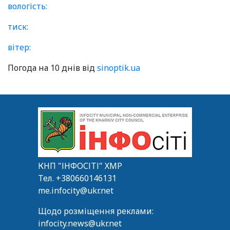
вологість:
тиск:
вітер:
Погода на 10 днів від
sinoptik.ua
КНП "ІНФОСІТІ" ХМР
Тел.
+380660146131
me.infocity@ukr.net
Щодо розміщення реклами:
infocity.news@ukr.net