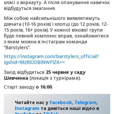
класі з воркауту. А після опанування навичок
відбудуться змагання.
Між собою найсильнішого виявлятимуть
дівчата (10-16 років) і хлопці (до 12 років, 12-
15 років, 16+ років). У кожної вікової групи
буде певний комплекс вправ, ознайомитися
з яким можна в Інстаграм команди
“Barstylers”.
https://instagram.com/barstylers_official?
igshid=MzRlODBiNWFlZA==
Захід відбудеться
25 червня у саду
Шевченка
(локація з турнірами).
Старт заходу
о 16:00
.
Читайте нас у
Facebook
,
Telegram
,
Instagram
та дивіться наші відео в