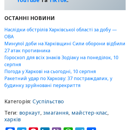
YouТube
та
TikTok
.
ОСТАННІ НОВИНИ
Наслідки обстрілів Харківської області за добу —
ОВА
Минулої доби на Харківщині Сили оборони відбили
27 атак противника
Гороскоп для всіх знаків Зодіаку на понеділок, 10
серпня
Погода у Харкові на сьогодні, 10 серпня
Ракетний удар по Харкову: 37 постраждалих, у
будинку зруйновані перекриття
Категорія:
Суспільство
Теги:
воркаут
,
змагання
,
майстер-клас
,
харків