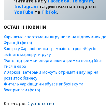
Читайте нас у
Facebook
,
Telegram
,
Instagram
та дивіться наші відео в
YouТube
та
TikTok
.
ОСТАННІ НОВИНИ
Харківські спортсмени вирушили на відпочинок до
Франції (фото)
Завтра у Харкові низка трамваїв та тролейбусів
змінять маршрути руху
Фонд підтримки енергетики отримав понад 55,5
тисячі євро
У Харкові ветерани можуть отримати ваучер на
розвиток бізнесу
Житель Харківщини збував вибухівку та
боєприпаси (фото)
Категорія:
Суспільство