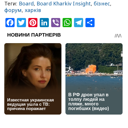
Теги:
Board
,
Board Kharkiv Insight
,
бізнес
,
форум
,
харків
Facebook
Twitter
Pinterest
LinkedIn
Viber
WhatsApp
Telegram
Share