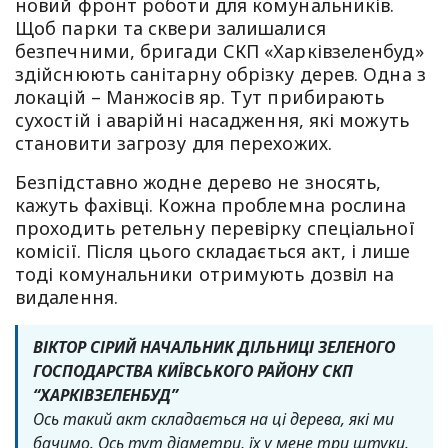
новий фронт роботи для комунальників.
Щоб парки та сквери залишалися
безпечними, бригади СКП «Харківзеленбуд»
здійснюють санітарну обрізку дерев. Одна з
локацій – Манжосів яр. Тут прибирають
сухостій і аварійні насадження, які можуть
становити загрозу для перехожих.
Безпідставно жодне дерево не зносять,
кажуть фахівці. Кожна проблемна рослина
проходить ретельну перевірку спеціальної
комісії. Після цього складається акт, і лише
тоді комунальники отримують дозвіл на
видалення.
ВІКТОР СІРИЙ НАЧАЛЬНИК ДІЛЬНИЦІ ЗЕЛЕНОГО
ГОСПОДАРСТВА КИЇВСЬКОГО РАЙОНУ СКП
“ХАРКІВЗЕЛЕНБУД”
Ось такий акт складається на ці дерева, які ми
бачимо. Ось тут діаметри, їх у мене три штуки.