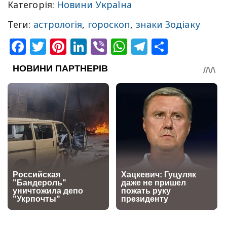
Категорія:
Новини Україна
Теги:
астрологія
,
гороскоп
,
знаки Зодіаку
Facebook
Twitter
Pinterest
LinkedIn
Viber
WhatsApp
Telegram
Share