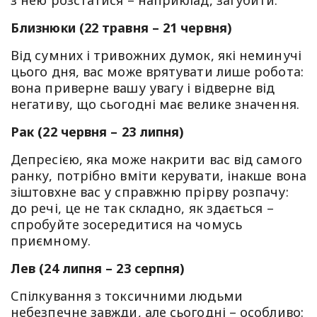
з нею розстатися – наприклад, загубити.
Близнюки (22 травня – 21 червня)
Від сумних і тривожних думок, які неминучі
цього дня, вас може врятувати лише робота:
вона приверне вашу увагу і відверне від
негативу, що сьогодні має велике значення.
Рак (22 червня – 23 липня)
Депресією, яка може накрити вас від самого
ранку, потрібно вміти керувати, інакше вона
зіштовхне вас у справжню прірву розпачу:
до речі, це не так складно, як здається –
спробуйте зосередитися на чомусь
приємному.
Лев (24 липня – 23 серпня)
Спілкування з токсичними людьми
небезпечне завжди, але сьогодні – особливо: