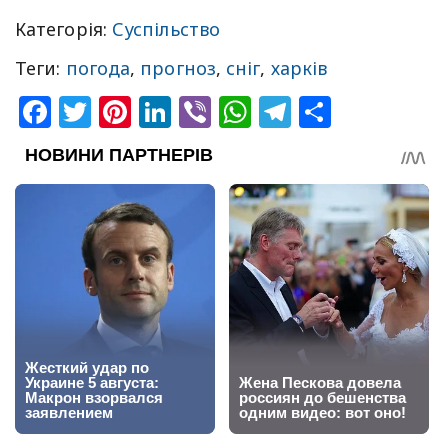
Категорія:
Суспільство
Теги:
погода
,
прогноз
,
сніг
,
харків
Facebook
Twitter
Pinterest
LinkedIn
Viber
WhatsApp
Telegram
Share