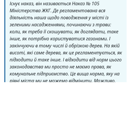
Існує наказ, він називається Наказ № 105
Міністерства ЖКГ. Де регламентована вся
діяльність наша щодо поводження у місті із
зеленими насадженнями, починаючи з трави:
коли, як треба її скошувати, як доглядати, таке
інше, як потрібно користуватися газонами. І
закінчуючи в тому числі й обрізкою дерев. На якій
висоті, які саме дерева, як це регламентується, як
підходити й таке інше. І відходити від норм цього
законодавства ми просто не маємо права, як
комунальне підприємство. Це вища норма, яку на
рівні міста ми не можемо відмінити. Можливо,
згідно якихось сучасних норм екологічного
ставлення до природи, вони не відповідають цим
нормам. Але ми не можемо відійти від норм
закону заради потреб сьогодення. Це треба
змінювати законодавство.
Однак нині головна проблема, із якою