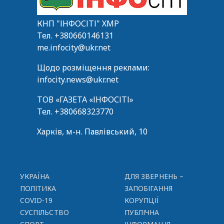
КНП "ІНФОСІТІ" ХМР
Тел.
+380660146131
me.infocity@ukr.net
Щодо розміщення реклами:
infocity.news@ukr.net
ТОВ «ГАЗЕТА «ІНФОСІТІ»
Тел.
+380668323770
Харків, м-н. Павлівський, 10
УКРАЇНА
ДЛЯ ЗВЕРНЕНЬ –
ПОЛІТИКА
ЗАПОБІГАННЯ
COVID-19
КОРУПЦІЇ
СУСПІЛЬСТВО
ПУБЛІЧНА