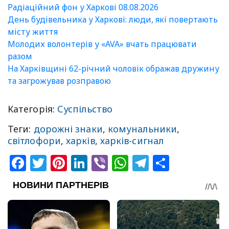
Радіаційний фон у Харкові 08.08.2026
День будівельника у Харкові: люди, які повертають
місту життя
Молодих волонтерів у «AVA» вчать працювати
разом
На Харківщині 62-річний чоловік ображав дружину
та загрожував розправою
Категорія:
Суспільство
Теги:
дорожні знаки
,
комунальники
,
світлофори
,
харків
,
харків-сигнал
Facebook
Twitter
Pinterest
LinkedIn
Viber
WhatsApp
Telegram
Share