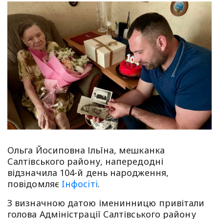
Ольга Йосиповна Ільїна, мешканка
Салтівського району, напередодні
відзначила 104-й день народження,
повiдомляє
Iнфосiтi
.
З визначною датою іменинницю привітали
голова Адміністрації Салтівського району