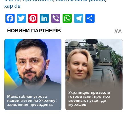
харків
Facebook
Twitter
Pinterest
LinkedIn
Viber
WhatsApp
Telegram
Share