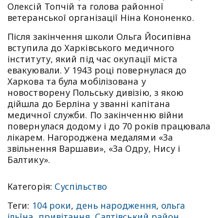
Олексій Топчій та голова районної
ветеранської організації Ніна Кононенко.
Після закінчення школи Ольга Йосипівна
вступила до Харківського медичного
інституту, який під час окупації міста
евакуювали. У 1943 році повернулася до
Харкова та була мобілізована у
новостворену Польську дивізію, з якою
дійшла до Берліна у званні капітана
медичної служби. По закінченню війни
повернулася додому і до 70 років працювала
лікарем. Нагороджена медалями «За
звільнення Варшави», «За Одру, Нису і
Балтику».
Категорія:
Суспільство
Теги:
104 роки
,
день народження
,
ольга
ільїна
,
привітання
,
Салтівський район
,