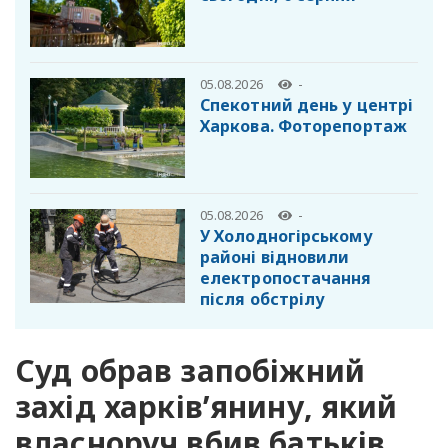
05.08.2026
-
Спекотний день у центрі
Харкова. Фоторепортаж
05.08.2026
-
У Холодногірському
районі відновили
електропостачання
після обстрілу
Суд обрав запобіжний
захід харків’янину, який
власноруч вбив батьків