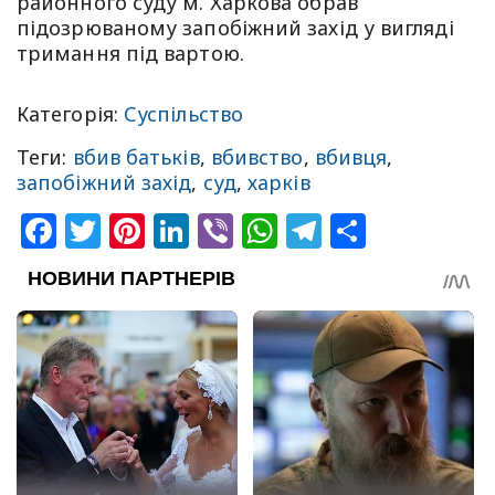
районного суду м. Харкова обрав
підозрюваному запобіжний захід у вигляді
тримання під вартою.
Категорія:
Суспільство
Теги:
вбив батьків
,
вбивство
,
вбивця
,
запобіжний захід
,
суд
,
харків
Facebook
Twitter
Pinterest
LinkedIn
Viber
WhatsApp
Telegram
Share