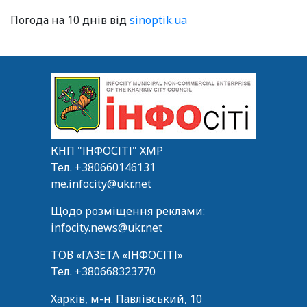
Погода на 10 днів від
sinoptik.ua
КНП "ІНФОСІТІ" ХМР
Тел.
+380660146131
me.infocity@ukr.net
Щодо розміщення реклами:
infocity.news@ukr.net
ТОВ «ГАЗЕТА «ІНФОСІТІ»
Тел.
+380668323770
Харків, м-н. Павлівський, 10