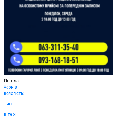
Погода
Харків
вологість:
тиск:
вітер: