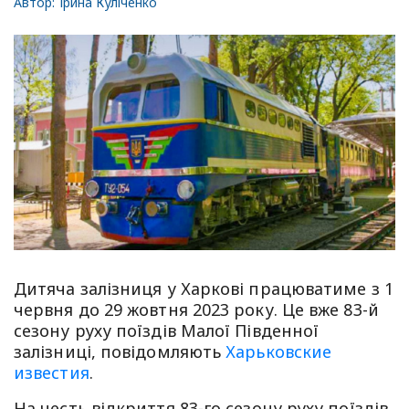
Автор:
Ірина Куліченко
Дитяча залізниця у Харкові працюватиме з 1
червня до 29 жовтня 2023 року. Це вже 83-й
сезону руху поїздів Малої Південної
залізниці, повідомляють
Харьковские
известия
.
На честь відкриття 83-го сезону руху поїздів