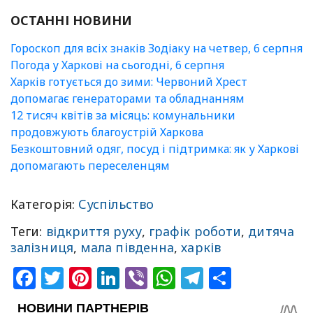
ОСТАННІ НОВИНИ
Гороскоп для всіх знаків Зодіаку на четвер, 6 серпня
Погода у Харкові на сьогодні, 6 серпня
Харків готується до зими: Червоний Хрест
допомагає генераторами та обладнанням
12 тисяч квітів за місяць: комунальники
продовжують благоустрій Харкова
Безкоштовний одяг, посуд і підтримка: як у Харкові
допомагають переселенцям
Категорія:
Суспільство
Теги:
відкриття руху
,
графік роботи
,
дитяча
залізниця
,
мала південна
,
харків
Facebook
Twitter
Pinterest
LinkedIn
Viber
WhatsApp
Telegram
Share