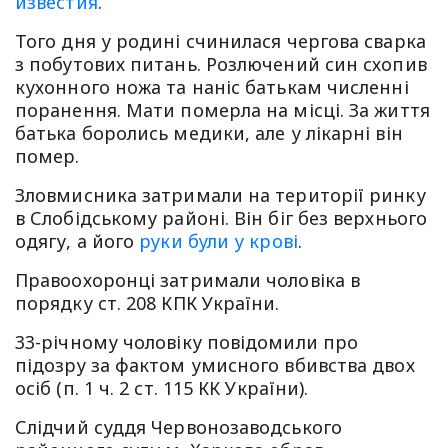
известия
.
Того дня у родині счинилася чергова сварка
з побутових питань. Розлючений син схопив
кухонного ножа та наніс батькам численні
поранення. Мати померла на місці. За життя
батька боролись медики, але у лікарні він
помер.
Зловмисника затримали на території ринку
в Слобідському районі. Він біг без верхнього
одягу, а його
руки були у крові
.
Правоохоронці затримали чоловіка в
порядку ст. 208 КПК України.
33-річному чоловіку повідомили про
підозру за фактом умисного вбивства двох
осіб (п. 1 ч. 2 ст. 115 КК України).
Слідчий суддя Червонозаводського