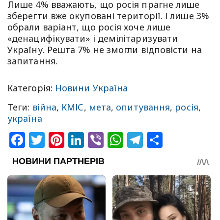
Лише 4% вважають, що росія прагне лише
зберегти вже окуповані території. І лише 3%
обрали варіант, що росія хоче лише
«денацифікувати» і демілітаризувати
Україну. Решта 7% не змогли відповісти на
запитання.
Категорія:
Новини Україна
Теги:
війна
,
КМІС
,
мета
,
опитування
,
росія
,
україна
Facebook
Twitter
Pinterest
LinkedIn
Viber
WhatsApp
Telegram
Share