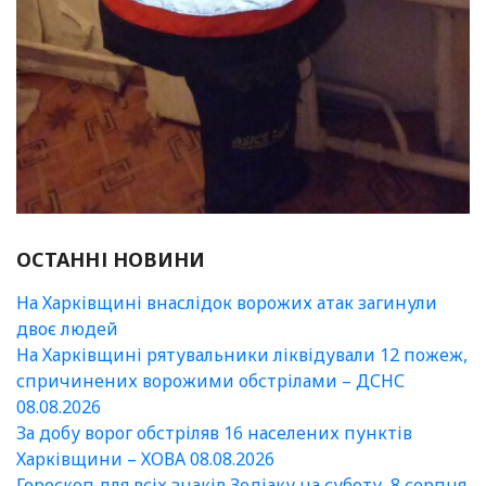
ОСТАННІ НОВИНИ
На Харківщині внаслідок ворожих атак загинули
двоє людей
На Харківщині рятувальники ліквідували 12 пожеж,
спричинених ворожими обстрілами – ДСНС
08.08.2026
За добу ворог обстріляв 16 населених пунктів
Харківщини – ХОВА 08.08.2026
Гороскоп для всіх знаків Зодіаку на суботу, 8 серпня