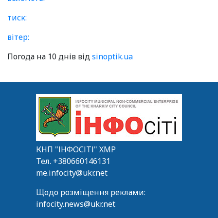
тиск:
вітер:
Погода на 10 днів від
sinoptik.ua
КНП "ІНФОСІТІ" ХМР
Тел.
+380660146131
me.infocity@ukr.net
Щодо розміщення реклами:
infocity.news@ukr.net