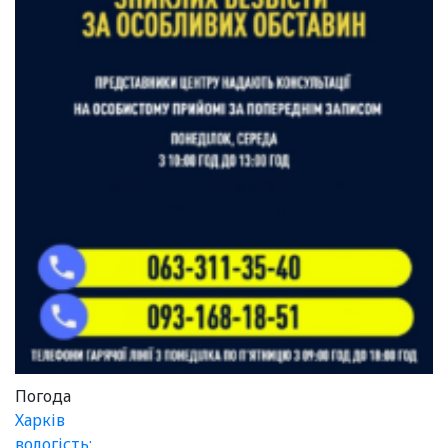
Погода
Харків
вологість: