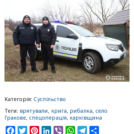
Категорія:
Суспільство
Теги:
врятували
,
крига
,
рибалка
,
село
Гракове
,
спецоперація
,
харківщина
Facebook
Twitter
Pinterest
LinkedIn
Viber
WhatsApp
Telegram
Share