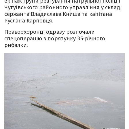
екіпаж групи реагування патрульної поліції
Чугуївського районного управління у складі
сержанта Владислава Книша та капітана
Руслана Карповця.
Правоохоронці одразу розпочали
спецоперацію з порятунку 35-річного
рибалки.