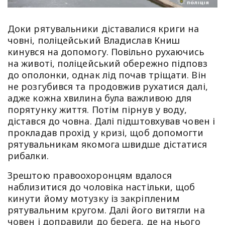
Доки рятувальники діставалися криги на
човні, поліцейський Владислав Книш
кинувся на допомогу. Повільно рухаючись
на животі, поліцейський обережно підповз
до ополонки, однак лід почав тріщати. Він
не розгубився та продовжив рухатися далі,
адже кожна хвилина була важливою для
порятунку життя. Потім пірнув у воду,
дістався до човна. Далі підштовхував човен і
прокладав прохід у кризі, щоб допомогти
рятувальникам якомога швидше дістатися
рибалки.
Зрештою правоохоронцям вдалося
наблизитися до чоловіка настільки, щоб
кинути йому мотузку із закріпленим
рятувальним кругом. Далі його витягли на
човен і доправили до берега, де на нього