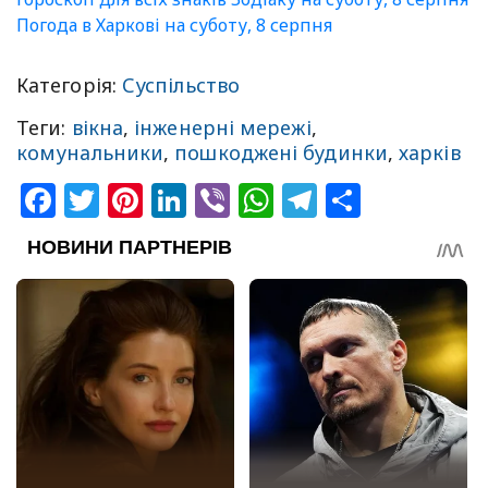
Погода в Харкові на суботу, 8 серпня
Категорія:
Суспільство
Теги:
вікна
,
інженерні мережі
,
комунальники
,
пошкоджені будинки
,
харків
Facebook
Twitter
Pinterest
LinkedIn
Viber
WhatsApp
Telegram
Share