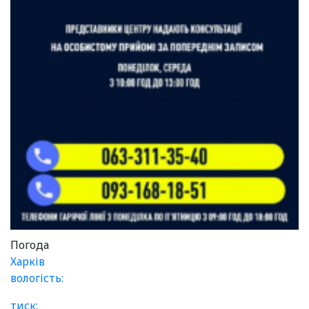
Погода
Харків
вологість:
тиск: