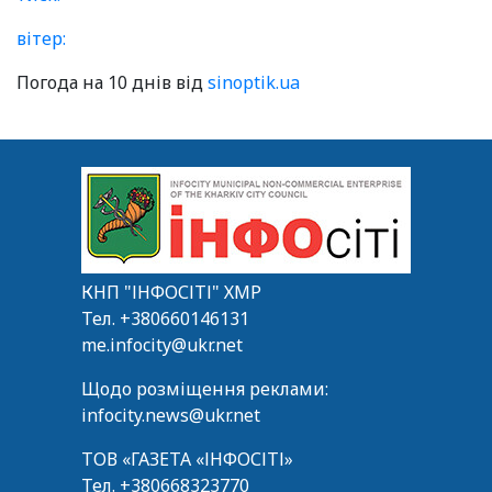
вітер:
Погода на 10 днів від
sinoptik.ua
КНП "ІНФОСІТІ" ХМР
Тел.
+380660146131
me.infocity@ukr.net
Щодо розміщення реклами:
infocity.news@ukr.net
ТОВ «ГАЗЕТА «ІНФОСІТІ»
Тел.
+380668323770