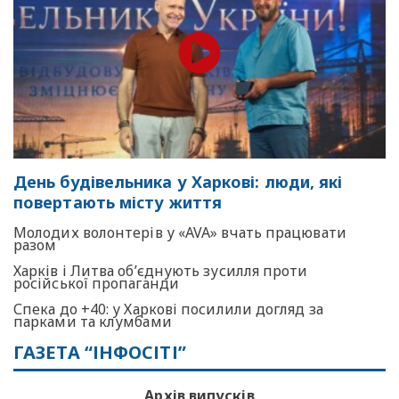
День будівельника у Харкові: люди, які
повертають місту життя
Молодих волонтерів у «AVA» вчать працювати
разом
Харків і Литва об’єднують зусилля проти
російської пропаганди
Спека до +40: у Харкові посилили догляд за
парками та клумбами
ГАЗЕТА “ІНФОСІТІ”
Архів випусків