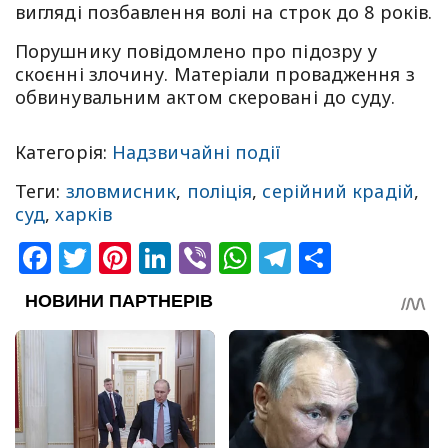
вигляді позбавлення волі на строк до 8 років.
Порушнику повідомлено про підозру у
скоєнні злочину. Матеріали провадження з
обвинувальним актом скеровані до суду.
Категорія:
Надзвичайні події
Теги:
зловмисник
,
поліція
,
серійний крадій
,
суд
,
харків
Facebook
Twitter
Pinterest
LinkedIn
Viber
WhatsApp
Telegram
Share