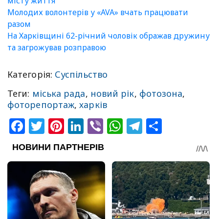
місту життя
Молодих волонтерів у «AVA» вчать працювати
разом
На Харківщині 62-річний чоловік ображав дружину
та загрожував розправою
Категорія:
Суспільство
Теги:
міська рада
,
новий рік
,
фотозона
,
фоторепортаж
,
харків
Facebook
Twitter
Pinterest
LinkedIn
Viber
WhatsApp
Telegram
Share