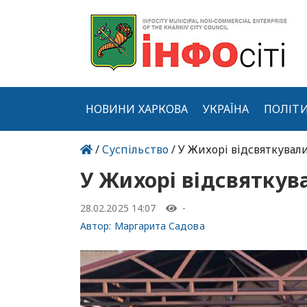
НОВИНИ ХАРКОВА
УКРАЇНА
ПОЛІТ
/
Суспільство
/ У Жихорі відсвяткувал
У Жихорі відсвяткув
28.02.2025 14:07
-
Автор:
Маргарита Садова