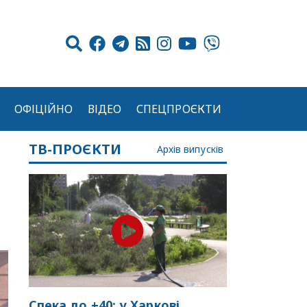
ОФІЦІЙНО
ВІДЕО
СПЕЦПРОЄКТИ
ТВ-ПРОЄКТИ
Архів випусків
Спека до +40: у Харкові