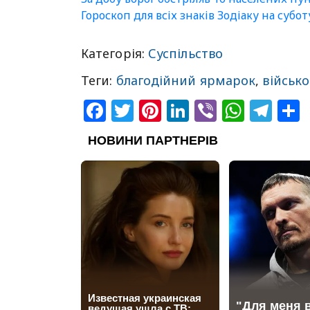
Гороскоп для всіх знаків Зодіаку на субот
Категорія:
Суспільство
Теги:
благодійний ярмарок
,
військо
Facebook
Twitter
Pinterest
LinkedIn
Viber
What
Tel