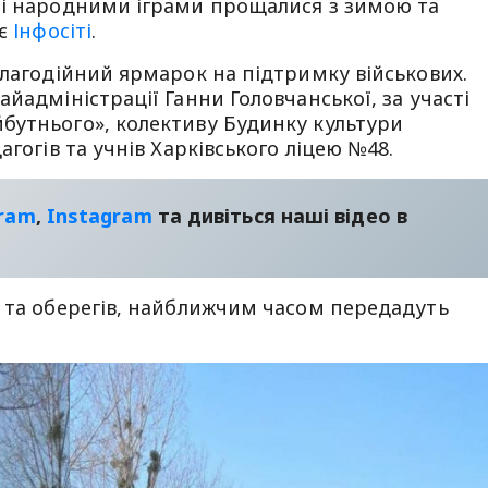
 і народними іграми прощалися з зимою та
яє
Інфосіті
.
благодійний ярмарок на підтримку військових.
йадміністрації Ганни Головчанської, за участі
бутнього», колективу Будинку культури
агогів та учнів Харківського ліцею №48.
gram
,
Instagram
та дивіться наші відео в
и та оберегів, найближчим часом передадуть