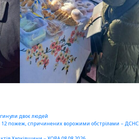
агинули двоє людей
и 12 пожеж, спричинених ворожими обстрілами – ДСНС
нктів Харківщини – ХОВА 08.08.2026