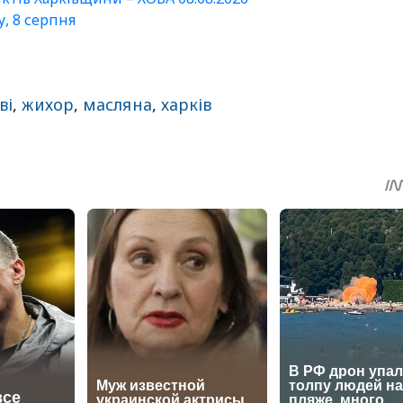
у, 8 серпня
ві
,
жихор
,
масляна
,
харків
sApp
egram
Share