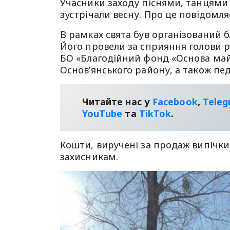
Учасники заходу піснями, танцями
зустрічали весну. Про це повідомл
В рамках свята був організований 
Його провели за сприяння голови ра
БО «Благодійний фонд «Основа май
Основ’янського району, а також пед
Читайте нас у
Facebook
,
Tele
YouТube
та
TikTok
.
Кошти, виручені за продаж випічк
захисникам.