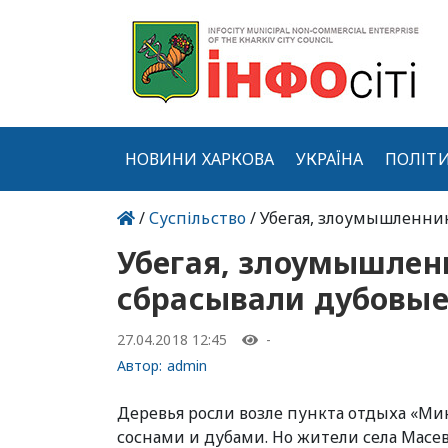
НОВИНИ ХАРКОВА
УКРАЇНА
ПОЛІТ
/
Суспільство
/ Убегая, злоумышленни
Убегая, злоумышлен
сбрасывали дубовые
27.04.2018 12:45
-
Автор:
admin
Деревья росли возле пункта отдыха «Ми
соснами и дубами. Но жители села Масе