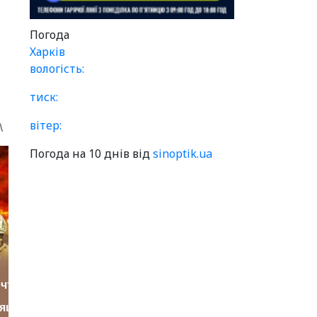
Погода
Харків
вологість:
тиск:
вітер:
Погода на 10 днів від
sinoptik.ua