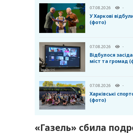
07.08.2026
-
У Харкові відбул
(фото)
07.08.2026
-
Відбулося засід
міст та громад (
07.08.2026
-
Харківські спор
(фото)
«Газель» сбила подр