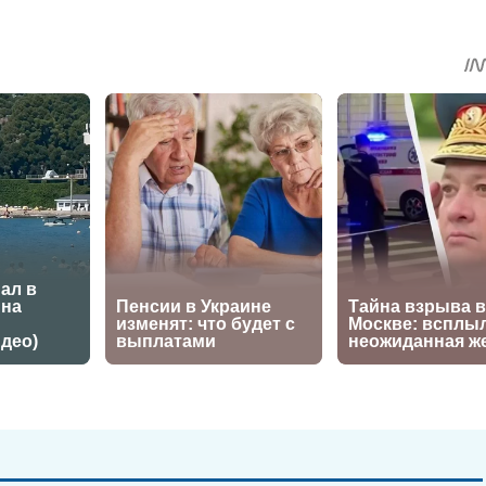
sApp
egram
Share