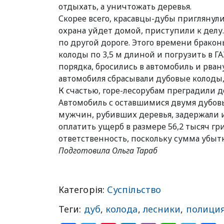
отдыхать, а уничтожать деревья.
Скорее всего, красавцы-дубы приглянул
охрана уйдет домой, приступили к делу.
по другой дороге. Этого времени бракон
колоды по 3,5 м длиной и погрузить в Г
порядка, бросились в автомобиль и рван
автомобиля сбрасывали дубовые колоды
К счастью, горе-лесорубам преградили 
Автомобиль с оставшимися двумя дубов
мужчин, рубивших деревья, задержали 
оплатить ущерб в размере 56,2 тысяч гри
ответственность, поскольку сумма убыт
Подготовила Ольга Тараб
Категорія:
Суспільство
Теги:
дуб
,
колода
,
лесники
,
полици