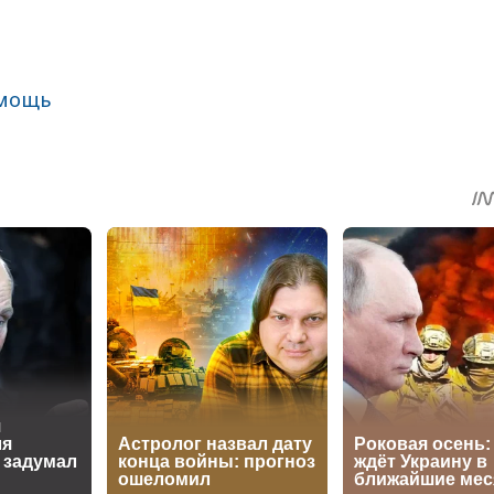
мощь
sApp
egram
Share