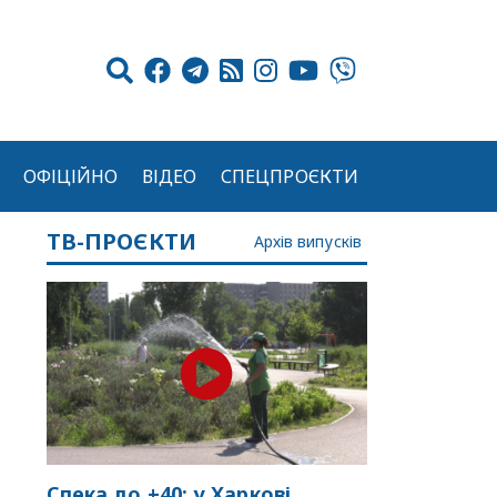
ОФІЦІЙНО
ВІДЕО
СПЕЦПРОЄКТИ
ТВ-ПРОЄКТИ
Архів випусків
Спека до +40: у Харкові