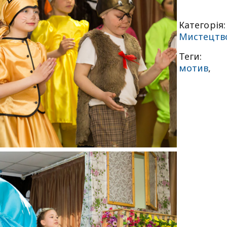
Категорія:
Мистецтв
Теги:
мотив
,