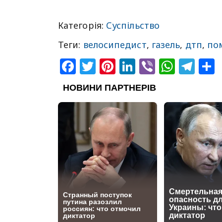
Категорія:
Суспільство
Теги:
велосипедист
,
газель
,
дтп
,
по
Facebook
Twitter
Pinterest
LinkedIn
Viber
What
Tel