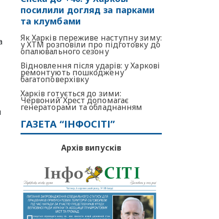
посилили догляд за парками
та клумбами
Як Харків переживе наступну зиму:
а
у ХТМ розповіли про підготовку до
опалювального сезону
Відновлення після ударів: у Харкові
ремонтують пошкоджену
багатоповерхівку
Харків готується до зими:
Червоний Хрест допомагає
генераторами та обладнанням
я
ГАЗЕТА “ІНФОСІТІ”
Архів випусків