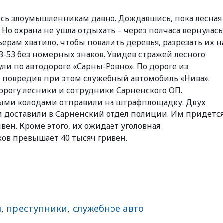
ись злоумышленникам давно. Дождавшись, пока лесная
 Но охрана не ушла отдыхать – через полчаса вернулась
ьерам хватило, чтобы повалить деревья, разрезать их н
АЗ-53 без номерных знаков. Увидев стражей лесного
ули по автодороге «Сарны-Ровно». По дороге из
, повредив при этом служебный автомобиль «Нива».
дорогу лесники и сотрудники Сарненского ОП.
ыми колодами отправили на штрафплощадку. Двух
и доставили в Сарненский отдел полиции. Им придетс
вен. Кроме этого, их ожидает уголовная
ков превышает 40 тысяч гривен.
я
,
преступники
,
служебное авто