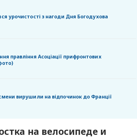
ися урочистості з нагоди Дня Богодухова
ання правління Асоціації прифронтових
фото)
тсмени вирушили на відпочинок до Франції
остка на велосипеде и