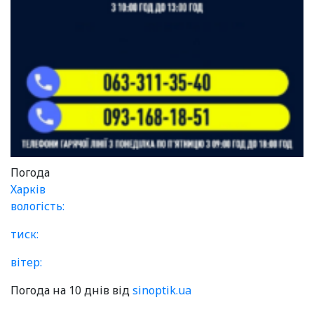
Погода
Харків
вологість:
тиск:
вітер:
Погода на 10 днів від
sinoptik.ua