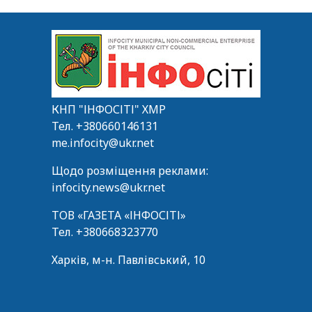
КНП "ІНФОСІТІ" ХМР
Тел.
+380660146131
me.infocity@ukr.net
Щодо розміщення реклами:
infocity.news@ukr.net
ТОВ «ГАЗЕТА «ІНФОСІТІ»
Тел.
+380668323770
Харків, м-н. Павлівський, 10