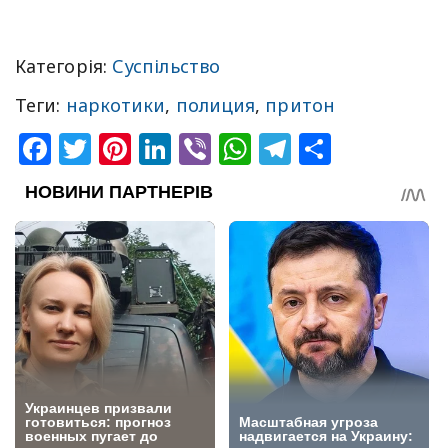
Категорія:
Суспільство
Теги:
наркотики
,
полиция
,
притон
Facebook
Twitter
Pinterest
LinkedIn
Viber
WhatsApp
Telegram
Share