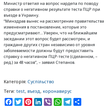
Министр ответил на вопрос нардепа по поводу
справки о негативном результате теста ПЦР при
въезде в Украину.
“Минздрав вынес на рассмотрение правительства
изменения в постановление, которые это
предусматривают… Уверен, что на ближайшем
заседании этот вопрос будет рассмотрен, и
граждане других стран независимо от уровня
заболеваемости должны будут предоставить
справку о негативном ПЦР-тесте (сделанном, –
ред.) за 48 часов”, – заявил Степанов.
Категорія:
Суспільство
Теги:
test
,
въезд
,
коронавирус
Facebook
Twitter
Pinterest
LinkedIn
Viber
WhatsApp
Telegram
Share