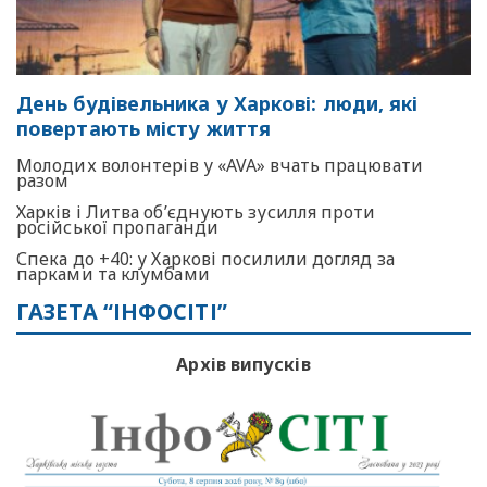
День будівельника у Харкові: люди, які
повертають місту життя
Молодих волонтерів у «AVA» вчать працювати
разом
Харків і Литва об’єднують зусилля проти
російської пропаганди
Спека до +40: у Харкові посилили догляд за
парками та клумбами
ГАЗЕТА “ІНФОСІТІ”
Архів випусків