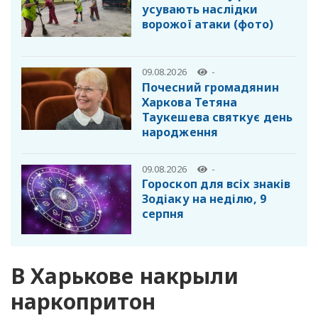
усувають наслідки
ворожої атаки (фото)
09.08.2026
-
Почесний громадянин
Харкова Тетяна
Таукешева святкує день
народження
09.08.2026
-
Гороскоп для всіх знаків
Зодіаку на неділю, 9
серпня
В Харькове накрыли
наркопритон