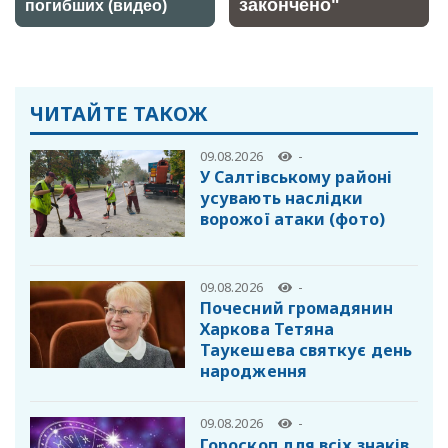
ЧИТАЙТЕ ТАКОЖ
09.08.2026
-
У Салтівському районі
усувають наслідки
ворожої атаки (фото)
09.08.2026
-
Почесний громадянин
Харкова Тетяна
Таукешева святкує день
народження
09.08.2026
-
Гороскоп для всіх знаків