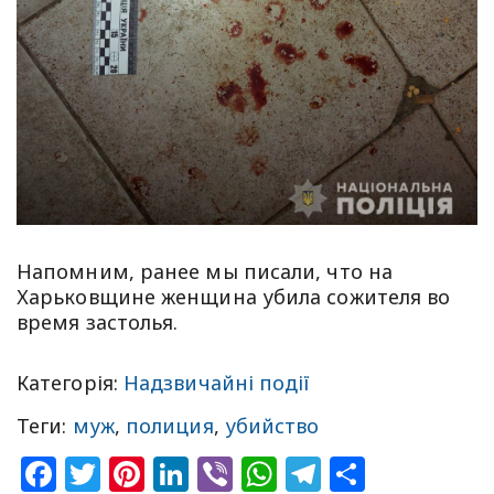
Напомним, ранее мы писали, что на
Харьковщине женщина убила сожителя во
время застолья.
Категорія:
Надзвичайні події
Теги:
муж
,
полиция
,
убийство
Facebook
Twitter
Pinterest
LinkedIn
Viber
WhatsApp
Telegram
Share