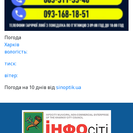
Погода
Харків
вологість:
тиск:
вітер:
Погода на 10 днів від
sinoptik.ua