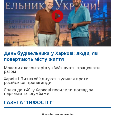
День будівельника у Харкові: люди, які
повертають місту життя
Молодих волонтерів у «AVA» вчать працювати
разом
Харків і Литва об’єднують зусилля проти
російської пропаганди
Спека до +40: у Харкові посилили догляд за
парками та клумбами
ГАЗЕТА “ІНФОСІТІ”
Архів випусків