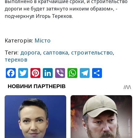
выполнено в кратчайшие сроки, и строительство
дороги не будет затянуто никоим образом», -
подчеркнул Игорь Терехов.
Категорія:
Місто
Теги:
дорога
,
салтовка
,
строительство
,
терехов
Facebook
Twitter
Pinterest
LinkedIn
Viber
WhatsApp
Telegram
Share