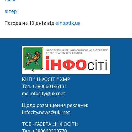
вітер:
Погода на 10 днів від
sinoptik.ua
КНП "ІНФОСІТІ" ХМР
Тел.
+380660146131
me.infocity@ukr.net
Щодо розміщення реклами:
infocity.news@ukr.net
ТОВ «ГАЗЕТА «ІНФОСІТІ»
Тел.
+380668323770