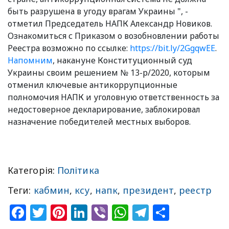
быть разрушена в угоду врагам Украины ", -
отметил Председатель НАПК Александр Новиков.
Ознакомиться с Приказом о возобновлении работы
Реестра возможно по ссылке:
https://bit.ly/2GgqwEE
.
Напомним
, накануне Конституционный суд
Украины своим решением № 13-р/2020, которым
отменил ключевые антикоррупционные
полномочия НАПК и уголовную ответственность за
недостоверное декларирование, заблокировал
назначение победителей местных выборов.
Категорія:
Політика
Теги:
кабмин
,
ксу
,
напк
,
президент
,
реестр
Facebook
Twitter
Pinterest
LinkedIn
Viber
WhatsApp
Telegram
Share