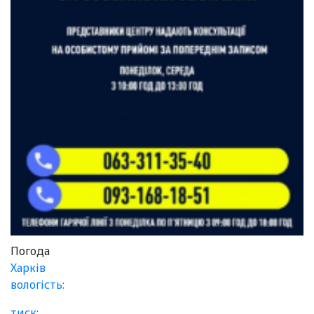
Погода
Харків
вологість:
тиск: