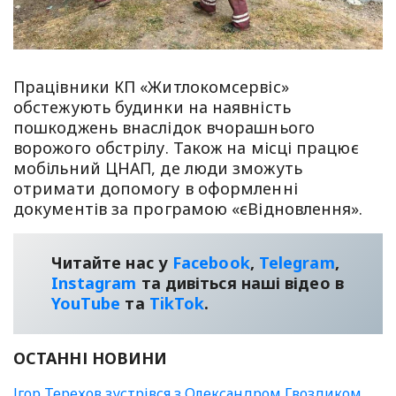
Працівники КП «Житлокомсервіс»
обстежують будинки на наявність
пошкоджень внаслідок вчорашнього
ворожого обстрілу. Також на місці працює
мобільний ЦНАП, де люди зможуть
отримати допомогу в оформленні
документів за програмою «єВідновлення».
Читайте нас у
Facebook
,
Telegram
,
Instagram
та дивіться наші відео в
YouТube
та
TikTok
.
ОСТАННІ НОВИНИ
Ігор Терехов зустрівся з Олександром Гвоздиком