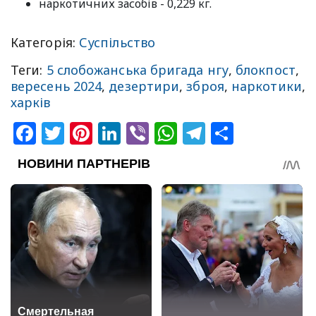
наркотичних засобів - 0,229 кг.
Категорія:
Суспільство
Теги:
5 слобожанська бригада нгу
,
блокпост
,
вересень 2024
,
дезертири
,
зброя
,
наркотики
,
харків
Facebook
Twitter
Pinterest
LinkedIn
Viber
WhatsApp
Telegram
Share