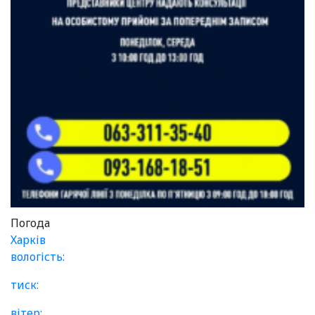
Погода
Харків
вологість:
тиск:
вітер: