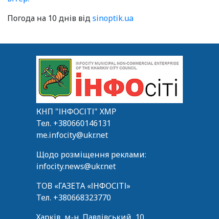
Погода на 10 днів від
sinoptik.ua
КНП "ІНФОСІТІ" ХМР
Тел.
+380660146131
me.infocity@ukr.net
Щодо розміщення реклами:
infocity.news@ukr.net
ТОВ «ГАЗЕТА «ІНФОСІТІ»
Тел.
+380668323770
Харків, м-н. Павлівський, 10