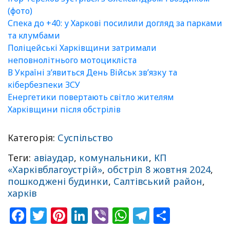
(фото)
Спека до +40: у Харкові посилили догляд за парками
та клумбами
Поліцейські Харківщини затримали
неповнолітнього мотоцикліста
В Україні зʼявиться День Військ зв’язку та
кібербезпеки ЗСУ
Енергетики повертають світло жителям
Харківщини після обстрілів
Категорія:
Суспільство
Теги:
авіаудар
,
комунальники
,
КП
«‎Харківблагоустрій»‎
,
обстріл 8 жовтня 2024
,
пошкоджені будинки
,
Салтівський район
,
харків
Facebook
Twitter
Pinterest
LinkedIn
Viber
WhatsApp
Telegram
Share