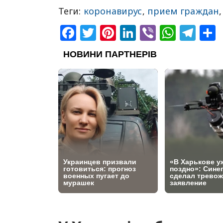
Теги:
коронавирус
,
прием граждан
Facebook
Twitter
Pinterest
LinkedIn
Viber
What
Tel