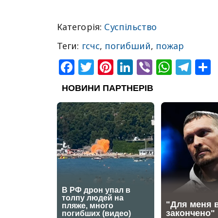
Категорія:
Суспільство
Теги:
гсчс
,
погибший
,
пожар
Facebook
Twitter
Pinterest
LinkedIn
Viber
What
Tel