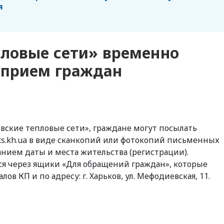
я
пловые сети» временно
 прием граждан
овские тепловые сети», граждане могут посылать
ts.kh.ua в виде сканкопий или фотокопий письменных
анием даты и места жительства (регистрации).
я через ящики «Для обращений граждан», которые
в КП и по адресу: г. Харьков, ул. Мефодиевская, 11.