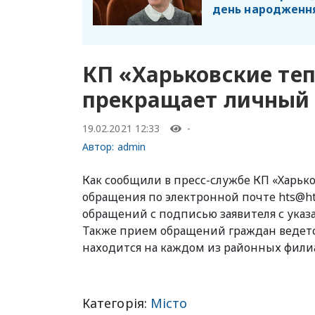
день народженн
КП «Харьковские те
прекращает личный
19.02.2021 12:33
-
Автор:
admin
Как сообщили в пресс-службе КП «Харьк
обращения по электронной почте hts@h
обращений с подписью заявителя с указ
Также прием обращений граждан ведетс
находится на каждом из районных филиало
Категорія:
Місто