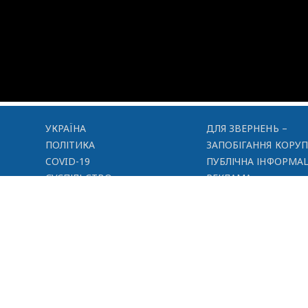
УКРАЇНА
ДЛЯ ЗВЕРНЕНЬ –
ПОЛІТИКА
ЗАПОБІГАННЯ КОРУП
COVID-19
ПУБЛІЧНА ІНФОРМАЦ
СУСПІЛЬСТВО
РЕКЛАМА
СПОРТ
КОНТАКТИ
ОФІЦІЙНО
ВІДЕО
СПЕЦПРОЄКТИ