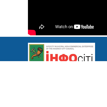
КНП "ІНФОСІТІ" ХМР
Тел.
+380660146131
me.infocity@ukr.net
Щодо розміщення реклами:
infocity.news@ukr.net
ТОВ «ГАЗЕТА «ІНФОСІТІ»