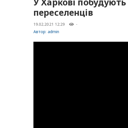
У Харкові побудуют
переселенців
19.02.2021 12:29
-
Автор:
admin