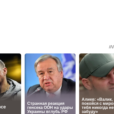
sApp
egram
Share