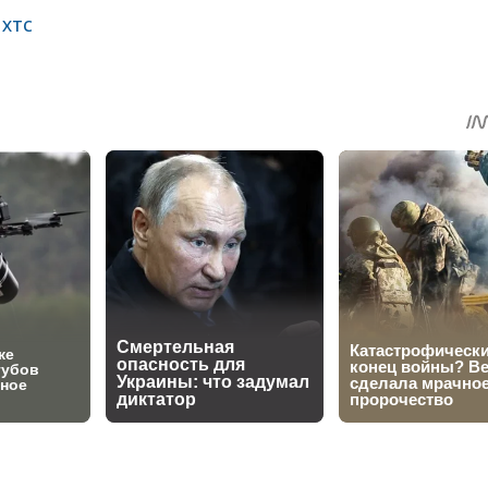
,
хтс
sApp
egram
Share