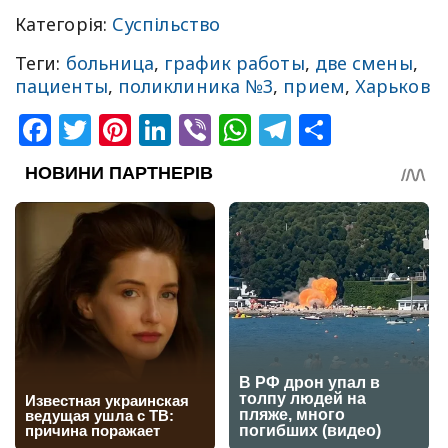
Категорія:
Суспільство
Теги:
больница
,
график работы
,
две смены
,
пациенты
,
поликлиника №3
,
прием
,
Харьков
Facebook
Twitter
Pinterest
LinkedIn
Viber
WhatsApp
Telegram
Share