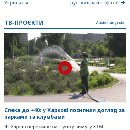
Укрпочты
русских ракет (фото)
ТВ-ПРОЄКТИ
Архів випусків
Спека до +40: у Харкові посилили догляд за
парками та клумбами
Як Харків переживе наступну зиму: у ХТМ