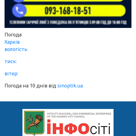
Погода
Харків
вологість:
тиск:
вітер:
Погода на 10 днів від
sinoptik.ua