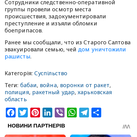
Сотрудники следственно-оперативной
группы провели осмотр места
происшествия, задокументировали
преступление и изъяли обломки
боеприпасов.
Ранее мы сообщали, что из Старого Салтова
эвакуировали семью, чей
дом уничтожили
рашисты
.
Категорія:
Суспільство
Теги:
бабаи
,
война
,
воронки от ракет
,
полиция
,
ракетный удар
,
харьковская
область
Facebook
Twitter
Pinterest
LinkedIn
Viber
WhatsApp
Telegram
Share