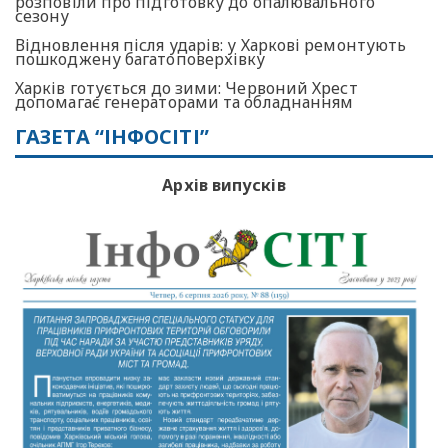
розповіли про підготовку до опалювального
сезону
Відновлення після ударів: у Харкові ремонтують
пошкоджену багатоповерхівку
Харків готується до зими: Червоний Хрест
допомагає генераторами та обладнанням
ГАЗЕТА “ІНФОСІТІ”
Архів випусків