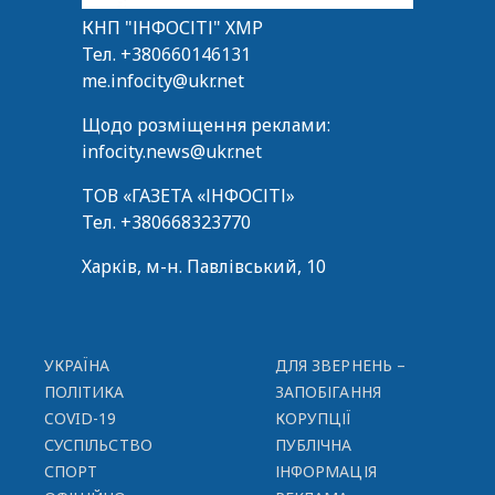
КНП "ІНФОСІТІ" ХМР
Тел.
+380660146131
me.infocity@ukr.net
Щодо розміщення реклами:
infocity.news@ukr.net
ТОВ «ГАЗЕТА «ІНФОСІТІ»
Тел.
+380668323770
Харків, м-н. Павлівський, 10
УКРАЇНА
ДЛЯ ЗВЕРНЕНЬ –
ПОЛІТИКА
ЗАПОБІГАННЯ
COVID-19
КОРУПЦІЇ
СУСПІЛЬСТВО
ПУБЛІЧНА
СПОРТ
ІНФОРМАЦІЯ