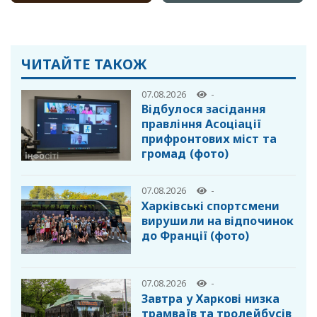
ЧИТАЙТЕ ТАКОЖ
07.08.2026
-
Відбулося засідання
правління Асоціації
прифронтових міст та
громад (фото)
07.08.2026
-
Харківські спортсмени
вирушили на відпочинок
до Франції (фото)
07.08.2026
-
Завтра у Харкові низка
трамваїв та тролейбусів