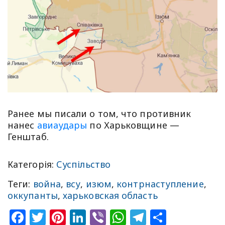
Ранее мы писали о том, что противник
нанес
авиаудары
по Харьковщине —
Генштаб.
Категорія:
Суспільство
Теги:
война
,
всу
,
изюм
,
контрнаступление
,
оккупанты
,
харьковская область
Facebook
Twitter
Pinterest
LinkedIn
Viber
WhatsApp
Telegram
Share