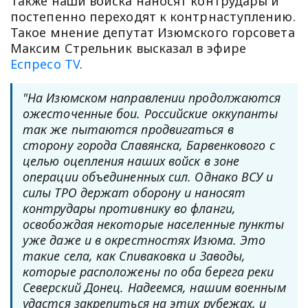
Также наши войска наносят контрудары и
постепенно переходят к контрнаступлению.
Такое мнение депутат Изюмского горсовета
Максим Стрельник высказал в эфире
Еспресо TV
.
"На Изюмском направлении продолжаются
ожесточенные бои. Российские оккупанты
так же пытаются продвигаться в
сторону города Славянска, Барвенкового с
целью оцепления наших войск в зоне
операции объединенных сил. Однако ВСУ и
силы ТРО держат оборону и наносят
контрудары противнику во фланги,
освобождая некоторые населенные пункты
уже даже и в окрестностях Изюма. Это
такие села, как Спиваковка и Заводы,
которые расположены по оба берега реки
Северский Донец. Надеемся, нашим военным
удастся закрепиться на этих рубежах, и