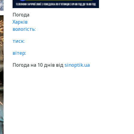
Погода
Харків
вологість:
тиск:
вітер:
Погода на 10 днів від
sinoptik.ua