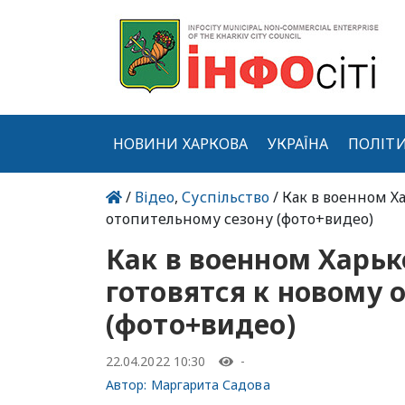
НОВИНИ ХАРКОВА
УКРАЇНА
ПОЛІТ
/
Відео
,
Суспільство
/ Как в военном 
отопительному сезону (фото+видео)
Как в военном Харь
готовятся к новому 
(фото+видео)
22.04.2022 10:30
-
Автор:
Маргарита Садова