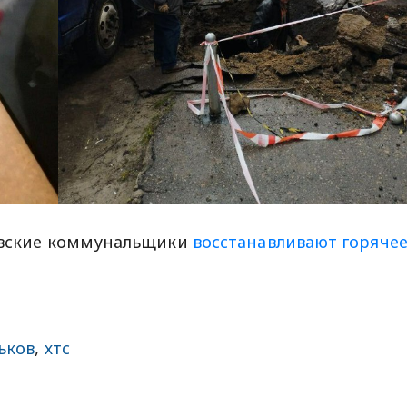
ковские коммунальщики
восстанавливают горяче
ьков
,
хтс
sApp
egram
Share