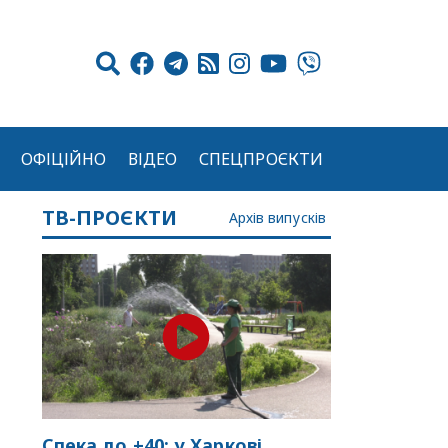
ОФІЦІЙНО
ВІДЕО
СПЕЦПРОЄКТИ
ТВ-ПРОЄКТИ
Архів випусків
Спека до +40: у Харкові