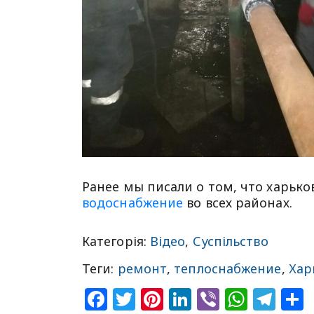
Ранее мы писали о том, что харь
водоснабжение
во всех районах.
Категорія:
Відео
,
Суспільство
Теги:
ремонт
,
теплоснабжение
,
Хар
Facebook
Twitter
Pinterest
LinkedIn
Viber
What
Tel