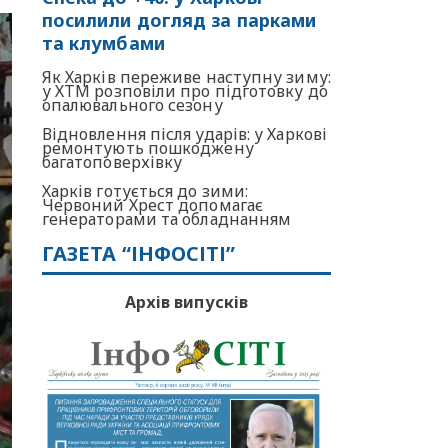
посилили догляд за парками
та клумбами
Як Харків переживе наступну зиму:
у ХТМ розповіли про підготовку до
опалювального сезону
Відновлення після ударів: у Харкові
ремонтують пошкоджену
багатоповерхівку
Харків готується до зими:
Червоний Хрест допомагає
генераторами та обладнанням
ГАЗЕТА “ІНФОСІТІ”
Архів випусків