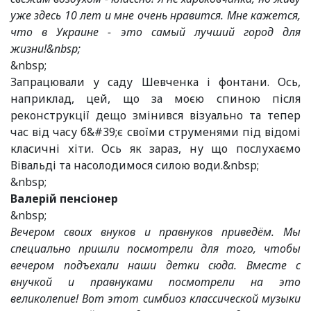
уже здесь 10 лет и мне очень нравится. Мне кажется,
что в Украине - это самый лучший город для
жизни!&nbsp;
&nbsp;
Запрацювали у саду Шевченка і фонтани. Ось,
наприклад, цей, що за моєю спиною після
реконструкції дещо змінився візуально та тепер
час від часу б&#39;є своїми струменями під відомі
класичні хіти. Ось як зараз, ну що послухаємо
Вівальді та насолодимося силою води.&nbsp;
&nbsp;
Валерій пенсіонер
&nbsp;
Вечером своих внуков и правнуков приведём. Мы
специально пришли посмотрели для того, чтобы
вечером подъехали наши детки сюда. Вместе с
внучкой и правнуками посмотрели на это
великолепие! Вот этот симбиоз классической музыки