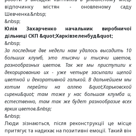
відпочинку містян - оновленому саду
Шевченка.&nbsp;
&nbsp;
Юлія Захарченко начальник виробничої
дільниці СКП &quot;Харківзеленбуд&quot;
&nbsp;
За последние две недели нам удалось высадить 10
больших клумб, это тысячи и тысячи цветов,
разнообразных цветов. Так же мы приступили к
декорированию их - уже четыре засыпали щепой
цветной и декоративной галькой. В дальнейшем мы
хотим перейти на аллею &quot;Харьковской
сирени&quot; там тоже у нас большая клумба и,
естественно, там так же будет разнообразие всех
ярких цветов.&nbsp;
&nbsp;
Люди зізнаються, після реконструкції це місце
притягує та надихає на позитивні емоції. Такий він