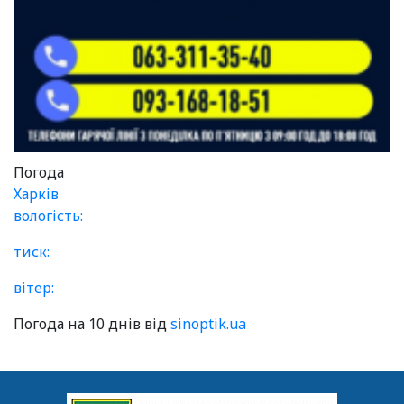
Погода
Харків
вологість:
тиск:
вітер:
Погода на 10 днів від
sinoptik.ua