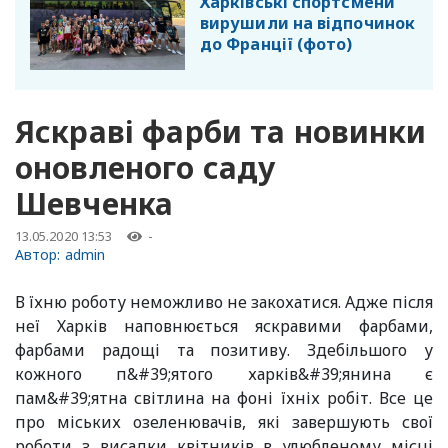
Харківські спортсмени
вирушили на відпочинок
до Франції (фото)
Яскраві фарби та новинки
оновленого саду
Шевченка
13.05.2020 13:53
-
Автор:
admin
В їхню роботу неможливо не закохатися. Адже після
неї Харків наповнюється яскравими фарбами,
фарбами радощі та позитиву. Здебільшого у
кожного п&#39;ятого харків&#39;янина є
пам&#39;ятна світлина на фоні їхніх робіт. Все це
про міських озеленювачів, які завершують свої
роботи з висадки квітників в улюбленому місці