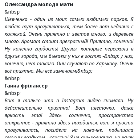
Олександра молода мати
&nbsp;
Шевченко - один из моих самых любимых парков. Я
люблю тут прогуливаться, тем более вот недавно с
коляской. Очень приятно и цветов много, и деревьев
много. Аромат стоит прекрасный! Приятно, конечно!
Ну конечно гордость! Друзья, которые переехали в
другие города, мы бываем у них в гостях -&nbsp; у них,
конечно, нет такого. Они скучают по Харькову. Очень
всё приятно. Мы всё замечаем!&nbsp;
&nbsp;
Ганна фрілансер
&nbsp;
Вот я только что в Instagram видео снимала. Ну
действительно приятно! Вот цветочки, даже
яркость эта! Здесь солнечно, пространство
открытое - приятно здесь находится. вот я просто
прогуливалась, посидела на лавочке, подышала
свежим воздухом - классно! Я не харьковчанка, но живу