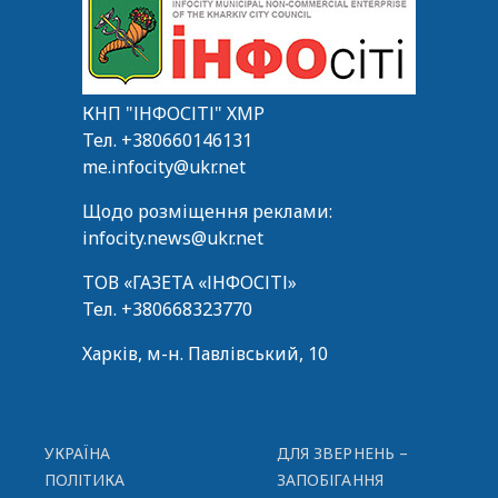
КНП "ІНФОСІТІ" ХМР
Тел.
+380660146131
me.infocity@ukr.net
Щодо розміщення реклами:
infocity.news@ukr.net
ТОВ «ГАЗЕТА «ІНФОСІТІ»
Тел.
+380668323770
Харків, м-н. Павлівський, 10
УКРАЇНА
ДЛЯ ЗВЕРНЕНЬ –
ПОЛІТИКА
ЗАПОБІГАННЯ