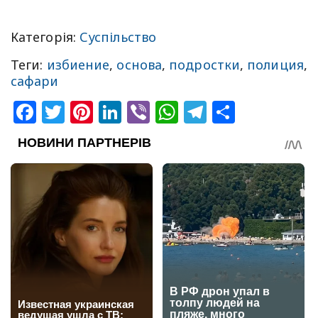
Категорія:
Суспільство
Теги:
избиение
,
основа
,
подростки
,
полиция
,
сафари
Facebook
Twitter
Pinterest
LinkedIn
Viber
WhatsApp
Telegram
Share