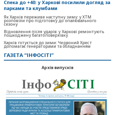
Спека до +40: у Харкові посилили догляд за
парками та клумбами
Як Харків переживе наступну зиму: у ХТМ
розповіли про підготовку до опалювального
сезону
Відновлення після ударів: у Харкові ремонтують
пошкоджену багатоповерхівку
Харків готується до зими: Червоний Хрест
допомагає генераторами та обладнанням
ГАЗЕТА “ІНФОСІТІ”
Архів випусків