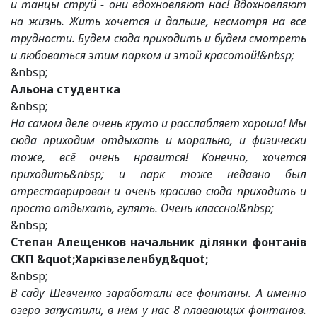
и танцы струй - они вдохновляют нас! Вдохновляют
на жизнь. Жить хочется и дальше, несмотря на все
трудности. Будем сюда приходить и будем смотреть
и любоваться этим парком и этой красотой!&nbsp;
&nbsp;
Альона студентка
&nbsp;
На самом деле очень круто и расслабляет хорошо! Мы
сюда приходим отдыхать и морально, и физически
тоже, всё очень нравится! Конечно, хочется
приходить&nbsp; и парк тоже недавно был
отреставрирован и очень красиво сюда приходить и
просто отдыхать, гулять. Очень классно!&nbsp;
&nbsp;
Степан Алещенков начальник ділянки фонтанів
СКП &quot;Харківзеленбуд&quot;
&nbsp;
В саду Шевченко заработали все фонтаны. А именно
озеро запустили, в нём у нас 8 плавающих фонтанов.