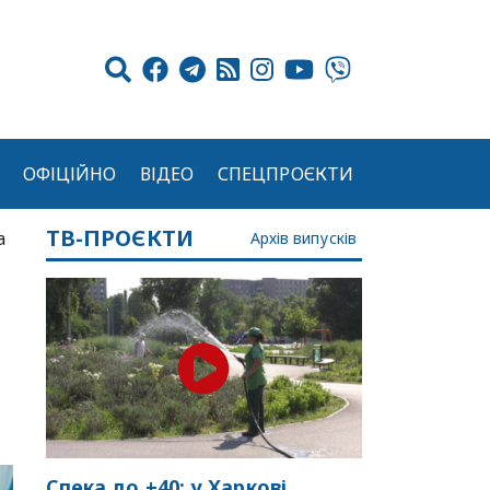
ОФІЦІЙНО
ВІДЕО
СПЕЦПРОЄКТИ
ТВ-ПРОЄКТИ
а
Архів випусків
Спека до +40: у Харкові