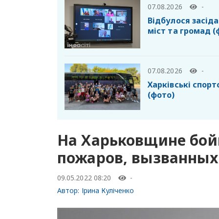
07.08.2026
-
Відбулося засід
міст та громад (
07.08.2026
-
Харківські спор
(фото)
На Харьковщине бой
пожаров, вызванных
09.05.2022 08:20
-
Автор:
Ірина Куліченко