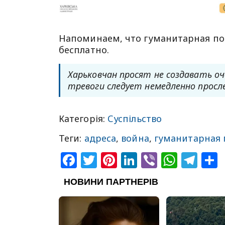
Напоминаем, что гуманитарная по
бесплатно.
Харьковчан просят не создавать о
тревоги следует немедленно просл
Категорія:
Суспільство
Теги:
адреса
,
война
,
гуманитарная
Facebook
Twitter
Pinterest
LinkedIn
Viber
What
Tel