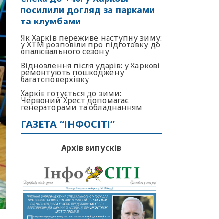
посилили догляд за парками
та клумбами
Як Харків переживе наступну зиму:
у ХТМ розповіли про підготовку до
опалювального сезону
Відновлення після ударів: у Харкові
ремонтують пошкоджену
багатоповерхівку
Харків готується до зими:
Червоний Хрест допомагає
генераторами та обладнанням
ГАЗЕТА “ІНФОСІТІ”
Архів випусків