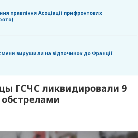
ання правління Асоціації прифронтових
фото)
тсмени вирушили на відпочинок до Франції
цы ГСЧС ликвидировали 9
 обстрелами