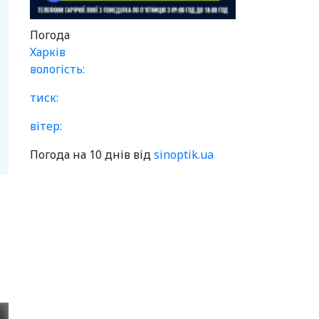
Погода
Харків
вологість:
тиск:
вітер:
Погода на 10 днів від
sinoptik.ua