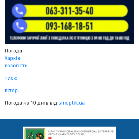
Погода
Харків
вологість:
тиск:
вітер:
Погода на 10 днів від
sinoptik.ua