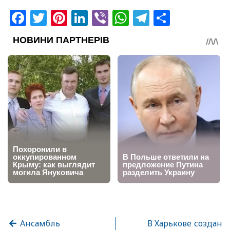
Facebook
Twitter
Pinterest
LinkedIn
Viber
WhatsApp
Telegram
Share
Ансамбль
В Харькове создан