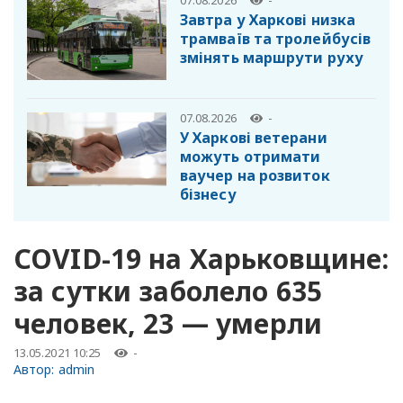
07.08.2026
-
Завтра у Харкові низка
трамваїв та тролейбусів
змінять маршрути руху
07.08.2026
-
У Харкові ветерани
можуть отримати
ваучер на розвиток
бізнесу
COVID-19 на Харьковщине:
за сутки заболело 635
человек, 23 — умерли
13.05.2021 10:25
-
Автор:
admin