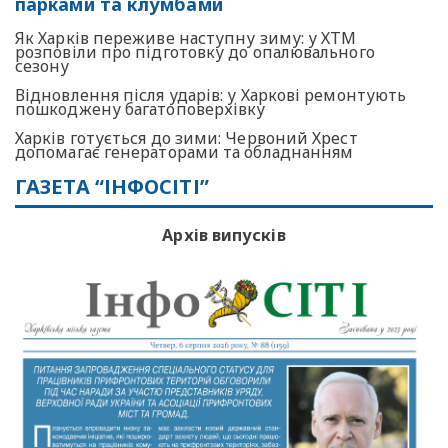
парками та клумбами
Як Харків переживе наступну зиму: у ХТМ
розповіли про підготовку до опалювального
сезону
Відновлення після ударів: у Харкові ремонтують
пошкоджену багатоповерхівку
Харків готується до зими: Червоний Хрест
допомагає генераторами та обладнанням
ГАЗЕТА “ІНФОСІТІ”
Архів випусків