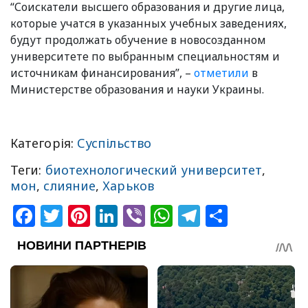
“Соискатели высшего образования и другие лица,
которые учатся в указанных учебных заведениях,
будут продолжать обучение в новосозданном
университете по выбранным специальностям и
источникам финансирования”, –
отметили
в
Министерстве образования и науки Украины.
Категорія:
Суспільство
Теги:
биотехнологический университет
,
мон
,
слияние
,
Харьков
Facebook
Twitter
Pinterest
LinkedIn
Viber
WhatsApp
Telegram
Share