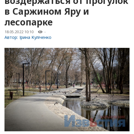
воздержаться от прогулок
в Саржином Яру и
лесопарке
18.05.2022 10:10
-
Автор:
Ірина Куліченко