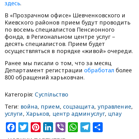
здесь
.
В «Прозрачном офисе» Шевченковского и
Киевского районов прием будут проводить
по восемь специалистов Пенсионного
фонда, в Региональном центре услуг –
десять специалистов. Прием будет
осуществляться в порядке «живой» очереди.
Ранее мы писали о том, что за месяц
Департамент регистрации
обработал
более
800 обращений харьковчан.
Категорія:
Суспільство
Теги:
война
,
прием
,
соцзащита
,
управление
,
услуги
,
Харьков
,
центр админуслуг
,
цпау
Facebook
Twitter
Pinterest
LinkedIn
Viber
WhatsApp
Telegram
Share