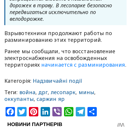
дорожек в траву. В лесопарке безопасно
передвигаться исключительно по
велодорожке.
Взрывотехники продолжают работы по
разминированию этих территорий.
Ранее мы сообщали, что восстановление
электроснабжения на освобожденных
территориях
начинается с разминирования
.
Категорія:
Надзвичайні події
Теги:
война
,
дрг
,
лесопарк
,
мины
,
оккупанты
,
саржин яр
Facebook
Twitter
Pinterest
LinkedIn
Viber
WhatsApp
Telegram
Share