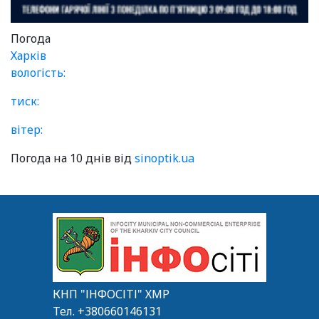
Погода
Харків
вологість:
тиск:
вітер:
Погода на 10 днів від
sinoptik.ua
КНП "ІНФОСІТІ" ХМР
Тел.
+380660146131