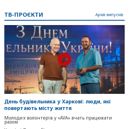
ТВ-ПРОЄКТИ
Архів випусків
День будівельника у Харкові: люди, які
повертають місту життя
Молодих волонтерів у «AVA» вчать працювати
разом