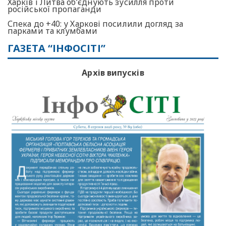
Харків і Литва об’єднують зусилля проти
російської пропаганди
Спека до +40: у Харкові посилили догляд за
парками та клумбами
ГАЗЕТА “ІНФОСІТІ”
Архів випусків