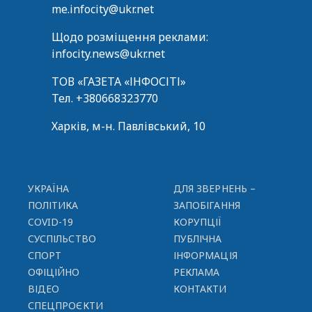
me.infocity@ukr.net
Щодо розміщення реклами:
infocity.news@ukr.net
ТОВ «ГАЗЕТА «ІНФОСІТІ»
Тел.
+380668323770
Харків, м-н. Павлівський, 10
УКРАЇНА
ДЛЯ ЗВЕРНЕНЬ –
ПОЛІТИКА
ЗАПОБІГАННЯ
COVID-19
КОРУПЦІЇ
СУСПІЛЬСТВО
ПУБЛІЧНА
СПОРТ
ІНФОРМАЦІЯ
ОФІЦІЙНО
РЕКЛАМА
ВІДЕО
КОНТАКТИ
СПЕЦПРОЄКТИ