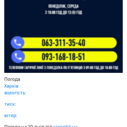
Погода
Харків
вологість:
тиск:
вітер:
Погода на 10 днів від
sinoptik.ua