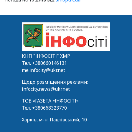
КНП "ІНФОСІТІ" ХМР
Тел.
+380660146131
me.infocity@ukr.net
Щодо розміщення реклами:
infocity.news@ukr.net
ТОВ «ГАЗЕТА «ІНФОСІТІ»
Тел.
+380668323770
Харків, м-н. Павлівський, 10