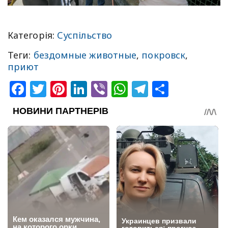
Категорія:
Суспільство
Теги:
бездомные животные
,
покровск
,
приют
Facebook
Twitter
Pinterest
LinkedIn
Viber
WhatsApp
Telegram
Share