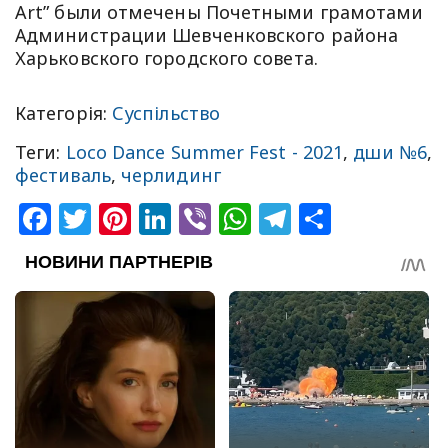
Art” были отмечены Почетными грамотами
Администрации Шевченковского района
Харьковского городского совета.
Категорія:
Суспільство
Теги:
Loco Dance Summer Fest - 2021
,
дши №6
,
фестиваль
,
черлидинг
Facebook
Twitter
Pinterest
LinkedIn
Viber
WhatsApp
Telegram
Share