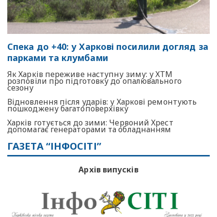
Спека до +40: у Харкові посилили догляд за
парками та клумбами
Як Харків переживе наступну зиму: у ХТМ
розповіли про підготовку до опалювального
сезону
Відновлення після ударів: у Харкові ремонтують
пошкоджену багатоповерхівку
Харків готується до зими: Червоний Хрест
допомагає генераторами та обладнанням
ГАЗЕТА “ІНФОСІТІ”
Архів випусків