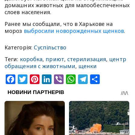
домашних животных для малообеспеченных
слоев населения.
Ранее мы сообщали, что в Харькове на
мороз
выбросили новорожденных щенков
.
Категорія:
Суспільство
Теги:
коробка
,
приют
,
стерилизация
,
центр
обращения с животными
,
щенки
Facebook
Twitter
Pinterest
LinkedIn
Viber
WhatsApp
Telegram
Share