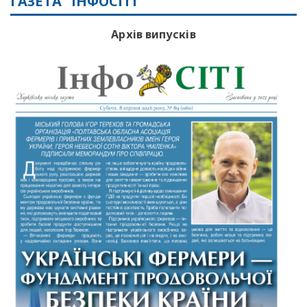
ГАЗЕТА “ІНФОСІТІ”
Архів випусків