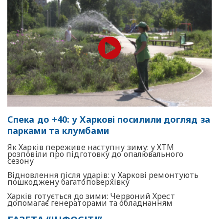
Спека до +40: у Харкові посилили догляд за
парками та клумбами
Як Харків переживе наступну зиму: у ХТМ
розповіли про підготовку до опалювального
сезону
Відновлення після ударів: у Харкові ремонтують
пошкоджену багатоповерхівку
Харків готується до зими: Червоний Хрест
допомагає генераторами та обладнанням