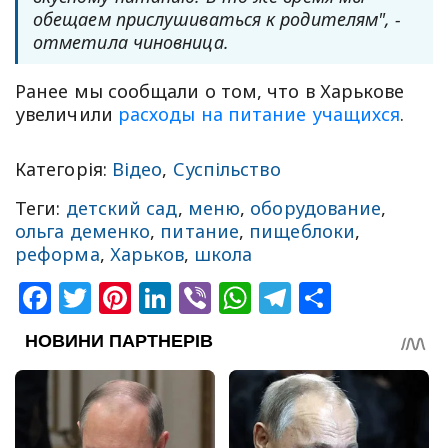
обещаем прислушиваться к родителям", -
отметила чиновница.
Ранее мы сообщали о том, что в Харькове
увеличили
расходы на питание учащихся
.
Категорія:
Відео
,
Суспільство
Теги:
детский сад
,
меню
,
оборудование
,
ольга деменко
,
питание
,
пищеблоки
,
реформа
,
Харьков
,
школа
Facebook
Twitter
Pinterest
LinkedIn
Viber
WhatsApp
Telegram
Share