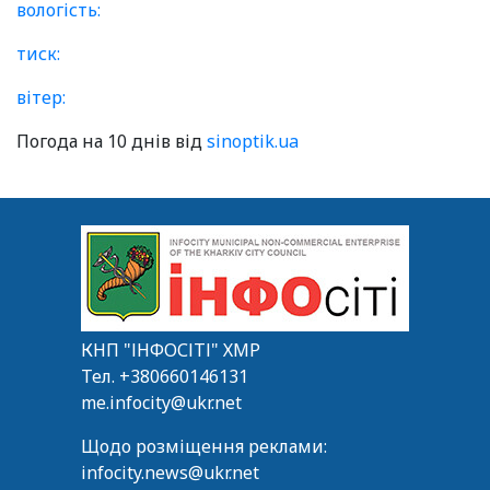
вологість:
тиск:
вітер:
Погода на 10 днів від
sinoptik.ua
КНП "ІНФОСІТІ" ХМР
Тел.
+380660146131
me.infocity@ukr.net
Щодо розміщення реклами:
infocity.news@ukr.net