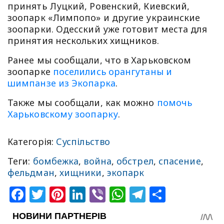
принять Луцкий, Ровенский, Киевский,
зоопарк «Лимпопо» и другие украинские
зоопарки. Одесский уже готовит места для
принятия нескольких хищников.
Ранее мы сообщали, что в Харьковском
зоопарке
поселились орангутаны и
шимпанзе из Экопарка
.
Также мы сообщали, как можно
помочь
Харьковскому зоопарку
.
Категорія:
Суспільство
Теги:
бомбежка
,
война
,
обстрел
,
спасение
,
фельдман
,
хищники
,
экопарк
Facebook
Twitter
Pinterest
LinkedIn
Viber
WhatsApp
Telegram
Share