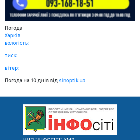
Погода
Харків
вологість:
тиск:
вітер:
Погода на 10 днів від
sinoptik.ua
КНП "ІНФОСІТІ" ХМР