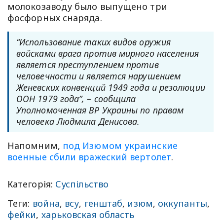
молокозаводу было выпущено три
фосфорных снаряда.
“Использование таких видов оружия
войсками врага против мирного населения
является преступлением против
человечности и является нарушением
Женевских конвенций 1949 года и резолюции
ООН 1979 года”, – сообщила
Уполномоченная ВР Украины по правам
человека Людмила Денисова.
Напомним,
под Изюмом украинские
военные сбили вражеский вертолет
.
Категорія:
Суспільство
Теги:
война
,
всу
,
генштаб
,
изюм
,
оккупанты
,
фейки
,
харьковская область