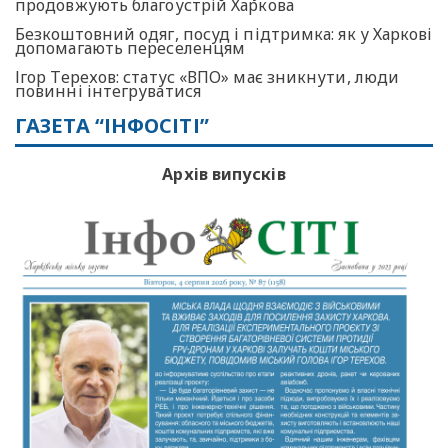
продовжують благоустрій Харкова
Безкоштовний одяг, посуд і підтримка: як у Харкові
допомагають переселенцям
Ігор Терехов: статус «ВПО» має зникнути, люди
повинні інтегруватися
ГАЗЕТА “ІНФОСІТІ”
Архів випусків