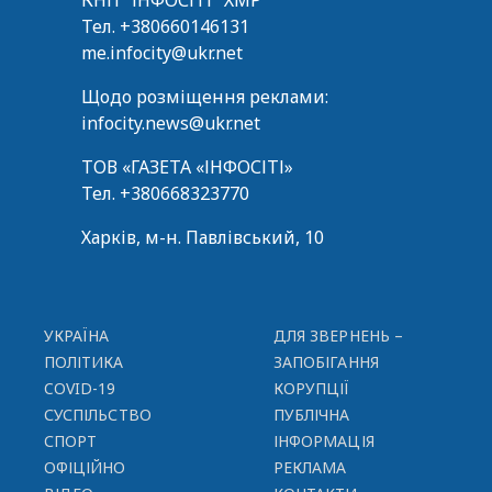
Тел.
+380660146131
me.infocity@ukr.net
Щодо розміщення реклами:
infocity.news@ukr.net
ТОВ «ГАЗЕТА «ІНФОСІТІ»
Тел.
+380668323770
Харків, м-н. Павлівський, 10
УКРАЇНА
ДЛЯ ЗВЕРНЕНЬ –
ПОЛІТИКА
ЗАПОБІГАННЯ
COVID-19
КОРУПЦІЇ
СУСПІЛЬСТВО
ПУБЛІЧНА
СПОРТ
ІНФОРМАЦІЯ
ОФІЦІЙНО
РЕКЛАМА