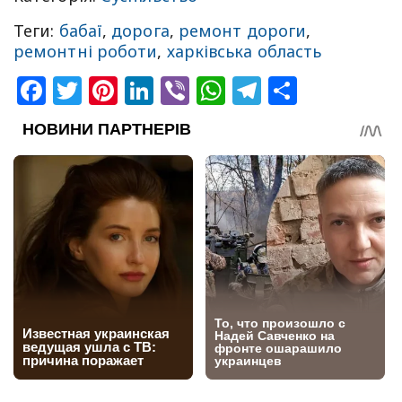
Теги:
бабаї
,
дорога
,
ремонт дороги
,
ремонтні роботи
,
харківська область
Facebook
Twitter
Pinterest
LinkedIn
Viber
WhatsApp
Telegram
Share