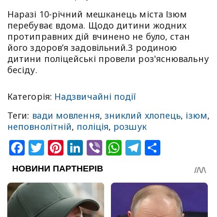
Наразі 10-річний мешканець міста Ізюм
перебуває вдома. Щодо дитини жодних
протиправних дій вчинено не було, стан
його здоров’я задовільний.З родиною
дитини поліцейські провели роз'яснювальну
бесіду.
Категорія:
Надзвичайні події
Теги:
вади мовлення
,
зниклий хлопець
,
ізюм
,
неповнолітній
,
поліція
,
розшук
Facebook
Twitter
Pinterest
LinkedIn
Viber
WhatsApp
Telegram
Share