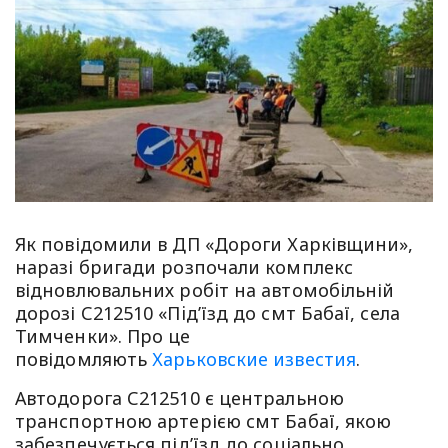
Як повідомили в ДП «Дороги Харківщини»,
наразі бригади розпочали комплекс
відновлювальних робіт на автомобільній
дорозі С212510 «Пiд’їзд до смт Бабаї, села
Тимченки». Про це
повідомляють
Харьковские известия
.
Автодорога С212510 є центральною
транспортною артерією смт Бабаї, якою
забезпечується під’їзд до соціально