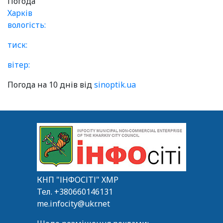
Погода
Харків
вологість:
тиск:
вітер:
Погода на 10 днів від
sinoptik.ua
КНП "ІНФОСІТІ" ХМР
Тел.
+380660146131
me.infocity@ukr.net