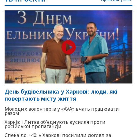
День будівельника у Харкові: люди, які
повертають місту життя
Молодих волонтерів у «AVA» вчать працювати
разом
Харків і Литва об’єднують зусилля проти
російської пропаганди
Спека до +40: у Харкові посилили догляд за