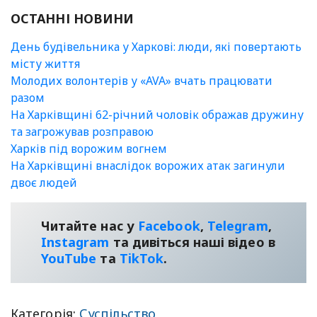
ОСТАННІ НОВИНИ
День будівельника у Харкові: люди, які повертають
місту життя
Молодих волонтерів у «AVA» вчать працювати
разом
На Харківщині 62-річний чоловік ображав дружину
та загрожував розправою
Харків під ворожим вогнем
На Харківщині внаслідок ворожих атак загинули
двоє людей
Читайте нас у
Facebook
,
Telegram
,
Instagram
та дивіться наші відео в
YouТube
та
TikTok
.
Категорія:
Суспільство