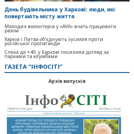
День будівельника у Харкові: люди, які
повертають місту життя
Молодих волонтерів у «AVA» вчать працювати
разом
Харків і Литва об’єднують зусилля проти
російської пропаганди
Спека до +40: у Харкові посилили догляд за
парками та клумбами
ГАЗЕТА “ІНФОСІТІ”
Архів випусків