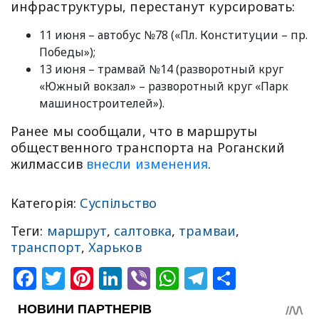
инфраструктуры, перестанут курсировать:
11 июня – автобус №78 («Пл. Конституции – пр.
Победы»);
13 июня – трамвай №14 (разворотный круг
«Южный вокзал» – разворотный круг «Парк
машиностроителей»).
Ранее мы сообщали, что в маршруты
общественного транспорта на Роганский
жилмассив
внесли изменения
.
Категорія:
Суспільство
Теги:
маршрут
,
салтовка
,
трамваи
,
транспорт
,
Харьков
Facebook
Twitter
Pinterest
LinkedIn
Viber
WhatsApp
Telegram
Share