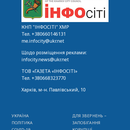
КНП "ІНФОСІТІ" ХМР
Тел.
+380660146131
me.infocity@ukr.net
Щодо розміщення реклами:
infocity.news@ukr.net
ТОВ «ГАЗЕТА «ІНФОСІТІ»
Тел.
+380668323770
Харків, м-н. Павлівський, 10
УКРАЇНА
ДЛЯ ЗВЕРНЕНЬ –
ПОЛІТИКА
ЗАПОБІГАННЯ
COVID-19
КОРУПЦІЇ