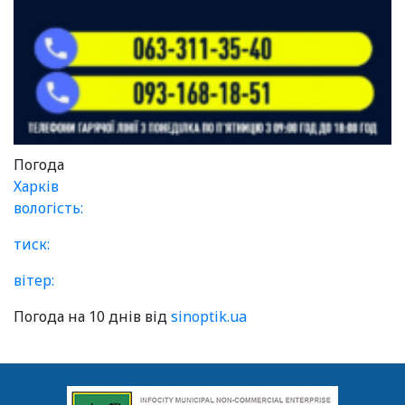
Погода
Харків
вологість:
тиск:
вітер:
Погода на 10 днів від
sinoptik.ua