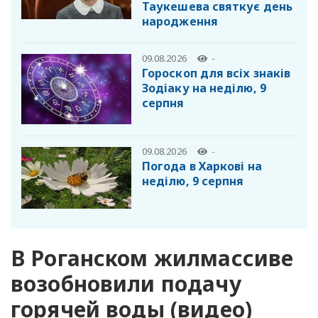
Таукешева святкує день
народження
09.08.2026
-
Гороскоп для всіх знаків
Зодіаку на неділю, 9
серпня
09.08.2026
-
Погода в Харкові на
неділю, 9 серпня
В Роганском жилмассиве
возобновили подачу
горячей воды (видео)