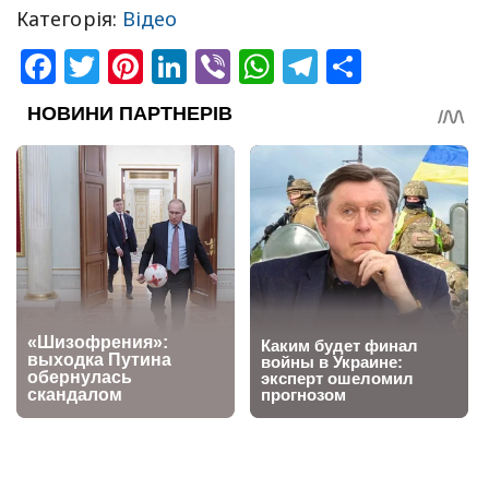
Категорія:
Відео
Facebook
Twitter
Pinterest
LinkedIn
Viber
WhatsApp
Telegram
Share