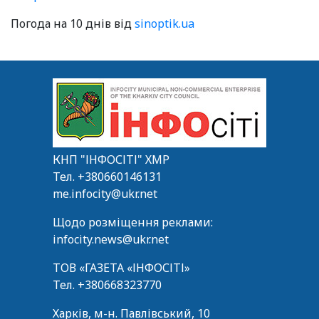
Погода на 10 днів від
sinoptik.ua
КНП "ІНФОСІТІ" ХМР
Тел.
+380660146131
me.infocity@ukr.net
Щодо розміщення реклами:
infocity.news@ukr.net
ТОВ «ГАЗЕТА «ІНФОСІТІ»
Тел.
+380668323770
Харків, м-н. Павлівський, 10