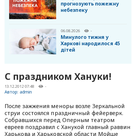
прогнозують пожежну
небезпеку
06.08.2026
-
Минулого тижня у
Харкові народилося 45
дітей
С праздником Хануки!
13.12.2012 07:48
-
Автор:
admin
После зажжения меноры возле Зеркальной
струи состоялся праздничный фейерверк.
Собравшихся перед Оперным театром
евреев поздравил с Ханукой главный раввин
Харькова и Харьковской области Мойше