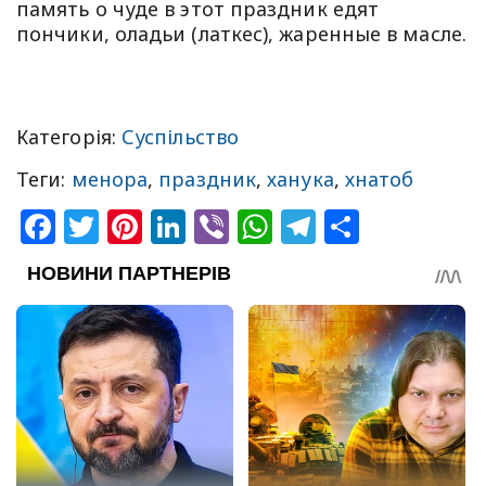
память о чуде в этот праздник едят
пончики, оладьи (латкес), жаренные в масле.
Категорія:
Суспільство
Теги:
менора
,
праздник
,
ханука
,
хнатоб
Facebook
Twitter
Pinterest
LinkedIn
Viber
WhatsApp
Telegram
Share