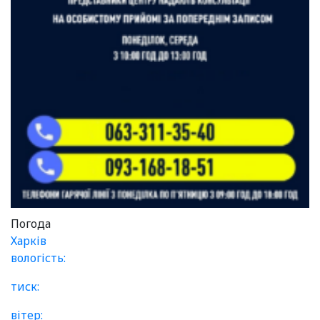
Погода
Харків
вологість:
тиск:
вітер: