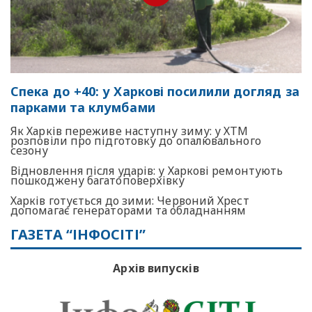
Спека до +40: у Харкові посилили догляд за
парками та клумбами
Як Харків переживе наступну зиму: у ХТМ
розповіли про підготовку до опалювального
сезону
Відновлення після ударів: у Харкові ремонтують
пошкоджену багатоповерхівку
Харків готується до зими: Червоний Хрест
допомагає генераторами та обладнанням
ГАЗЕТА “ІНФОСІТІ”
Архів випусків