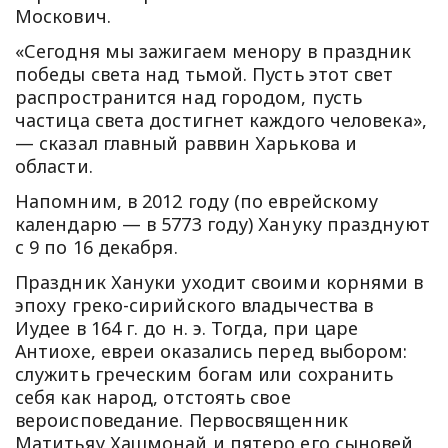
Москович.
«Сегодня мы зажигаем менору в праздник
победы света над тьмой. Пусть этот свет
распространится над городом, пусть
частица света достигнет каждого человека»,
— сказал главный раввин Харькова и
области.
Напомним, в 2012 году (по еврейскому
календарю — в 5773 году) Хануку празднуют
с 9 по 16 декабря.
Праздник Хануки уходит своими корнями в
эпоху греко-сирийского владычества в
Иудее в 164 г. до н. э. Тогда, при царе
Антиохе, евреи оказались перед выбором:
служить греческим богам или сохранить
себя как народ, отстоять свое
вероисповедание. Первосвященник
Матитьяу Хашмонай и пятеро его сыновей