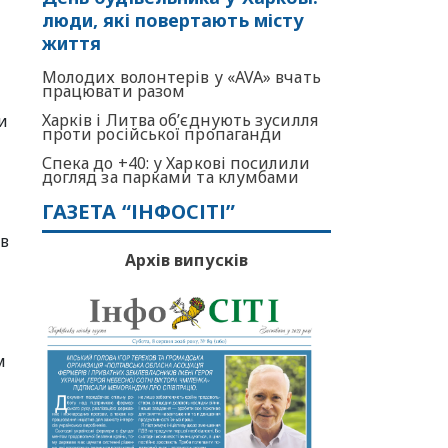
люди, які повертають місту
життя
Молодих волонтерів у «AVA» вчать
працювати разом
Харків і Литва об’єднують зусилля
и
проти російської пропаганди
Спека до +40: у Харкові посилили
догляд за парками та клумбами
ГАЗЕТА “ІНФОСІТІ”
 в
Архів випусків
м