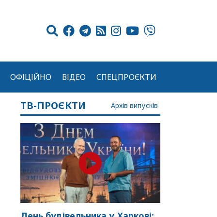
ОФІЦІЙНО
ВІДЕО
СПЕЦПРОЄКТИ
ТВ-ПРОЄКТИ
Архів випусків
День будівельника у Харкові: