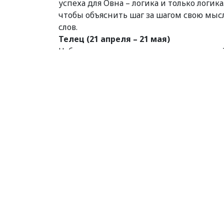
успеха для Овна – логика и только логик
чтобы объяснить шаг за шагом свою мы
слов.
Телец (21 апреля – 21 мая)
Наблюдательность и проницательность Т
подозревал! Его интуиция и логика буду
в суть вещей и делать правильные вывод
итоге людям вокруг может казаться, что
узнать пару-тройку фактов об окружающ
Близнецы (22 мая – 21 июня)
Отношения Близнецов с окружающими мог
одном и том же человеке интуиция може
другое. Чтобы Близнецы окончательно н
первую очередь к голосу своего сердца. 
казаться.
Рак (22 июня – 23 июля)
Рак будет озабочен деловыми вопросами 
контроля, он может воспринять это как
острая реакция на практические задачи 