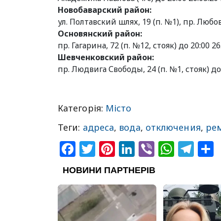
Новобаварский район:
ул. Полтавский шлях, 19 (п. №1), пр. Любов
Основянский район:
пр. Гагарина, 72 (п. №12, стояк) до 20:00 26.
Шевченковский район:
пр. Людвига Свободы, 24 (п. №1, стояк) до 2
Категорія:
Місто
Теги:
адреса
,
вода
,
отключения
,
ре
Facebook
Twitter
Pinterest
LinkedIn
Viber
What
Tel