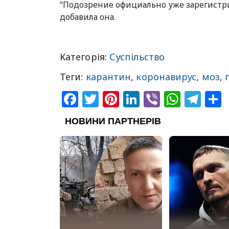
“Подозрение официально уже зарегистри
добавила она.
Категорія:
Суспільство
Теги:
карантин
,
коронавирус
,
моз
,
Facebook
Twitter
Pinterest
LinkedIn
Viber
What
Tel