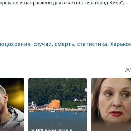
ровано и направлено для отчетности в город Киев”, –
подозрения
,
случаи
,
смерть
,
статистика
,
Харько
sApp
egram
Share