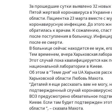
За прошедшие сутки выявлено 32 новых 
Пятой жертвой коронавируса в Украине
области. Пациентка 23 марта вместе с 
коронавирусную инфекцию. До этого жн
обратилась к врачам. К сожалению, спаст
после поступления в больницу. Инфици
после ее смерти.
В больнице сейчас находится ее муж, ег
Тем временем, вчера Харьковская лабор
Этот случай пока квалифицируется как 
национальной лаборатории в Киеве.
Об этом в “Теме дня” на UA Харьков рас
Харьковской области Любовь Махота.
“Деталей я еще рассказать вам не могу, 
подтвержденный случай коронавирусной
ВОЗ предусмотрено обязательное подтв
Киеве. Если там будет подтвержден этот
области “, – сказала Махота.