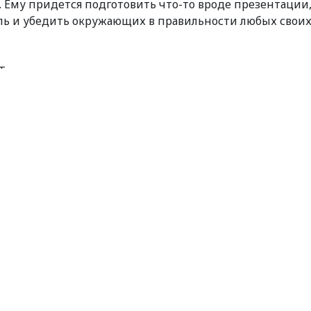
а. Ему придется подготовить что-то вроде презентации
сль и убедить окружающих в правильности любых свои
ельца могут достигнуть высот, о которых он не
т работать одинаково четко, позволяя Тельцу проникать
ы, как Шерлок Холмс, буквально на пустом месте. В
 Телец читает их мысли! Сам же он способен невзначай
их, которые они пытались скрыть.
ут быть крайне запутанными. А все из-за того, что о
т говорить им одно, а логика и факты – совершенно
е потеряли ориентиры, им следует прислушиваться в
Оно подскажет им, кто друг, а кто лишь пытается им
– вплоть до того, что если что-то выходит из-под его
 личное оскорбление! Вообще эмоциональная и чересчур
рискует стать «визитной карточкой» этого дня.