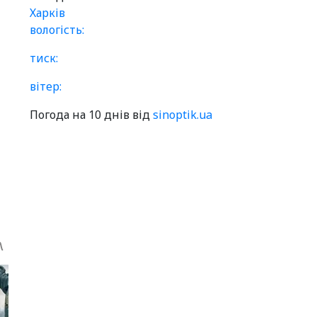
Харків
вологість:
тиск:
вітер:
Погода на 10 днів від
sinoptik.ua