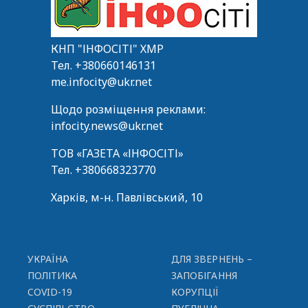
КНП "ІНФОСІТІ" ХМР
Тел.
+380660146131
me.infocity@ukr.net
Щодо розміщення реклами:
infocity.news@ukr.net
ТОВ «ГАЗЕТА «ІНФОСІТІ»
Тел.
+380668323770
Харків, м-н. Павлівський, 10
УКРАЇНА
ДЛЯ ЗВЕРНЕНЬ –
ПОЛІТИКА
ЗАПОБІГАННЯ
COVID-19
КОРУПЦІЇ