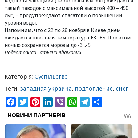
водпоста Залещики (Тернопольская обл.) ожидается
талый паводок с максимальной высотой 400 – 450
см”, – предупреждают спасатели о повышении
уровня воды.
Напомним, что с 22 по 28 ноября в Киеве днем
ожидается плюсовая температура +3…+5. При этом
ночью сохранятся морозы до -3…-5.
Подготовила Татьяна Адамович
Категорія:
Суспільство
Теги:
западная украина
,
подтопление
,
снег
Facebook
Twitter
Pinterest
LinkedIn
Viber
WhatsApp
Telegram
Share