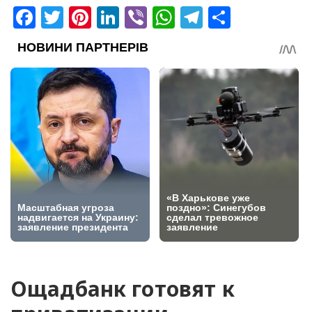
Facebook
Twitter
Pinterest
LinkedIn
Viber
WhatsApp
Telegram
Share
Ощадбанк готовят к