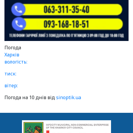
Погода
Харків
вологість:
тиск:
вітер:
Погода на 10 днів від
sinoptik.ua