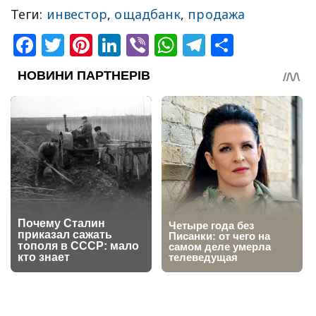
Теги:
инвестор
,
ощадбанк
,
продажа
Facebook
Twitter
Pinterest
LinkedIn
Viber
WhatsApp
Telegram
Share