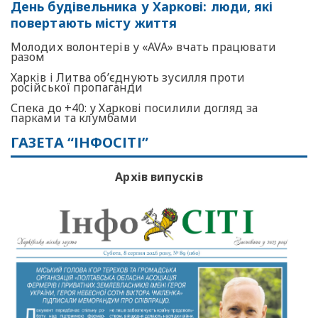
День будівельника у Харкові: люди, які
повертають місту життя
Молодих волонтерів у «AVA» вчать працювати
разом
Харків і Литва об’єднують зусилля проти
російської пропаганди
Спека до +40: у Харкові посилили догляд за
парками та клумбами
ГАЗЕТА “ІНФОСІТІ”
Архів випусків