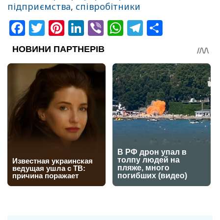
підприємства
,
співробітники
Facebook
Twitter
Pinterest
LinkedIn
Viber
WhatsApp
Telegram
Share