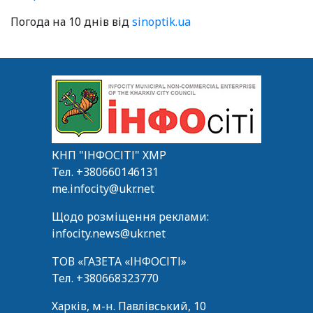
Погода на 10 днів від
sinoptik.ua
КНП "ІНФОСІТІ" ХМР
Тел.
+380660146131
me.infocity@ukr.net
Щодо розміщення реклами:
infocity.news@ukr.net
ТОВ «ГАЗЕТА «ІНФОСІТІ»
Тел.
+380668323770
Харків, м-н. Павлівський, 10