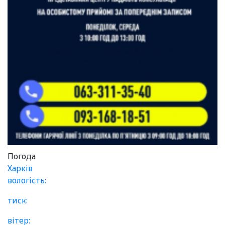
Погода
Харків
вологість:
тиск:
вітер: