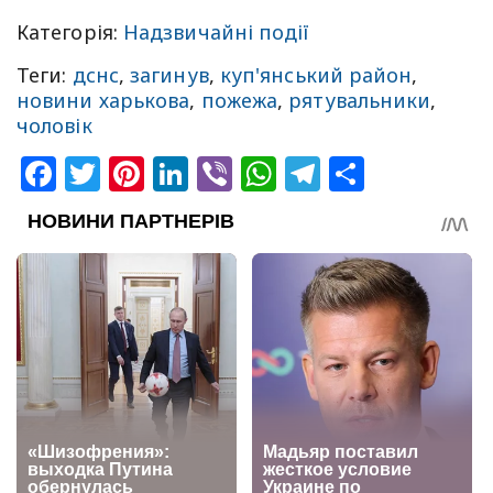
Категорія:
Надзвичайні події
Теги:
дснс
,
загинув
,
куп'янський район
,
новини харькова
,
пожежа
,
рятувальники
,
чоловік
Facebook
Twitter
Pinterest
LinkedIn
Viber
WhatsApp
Telegram
Share