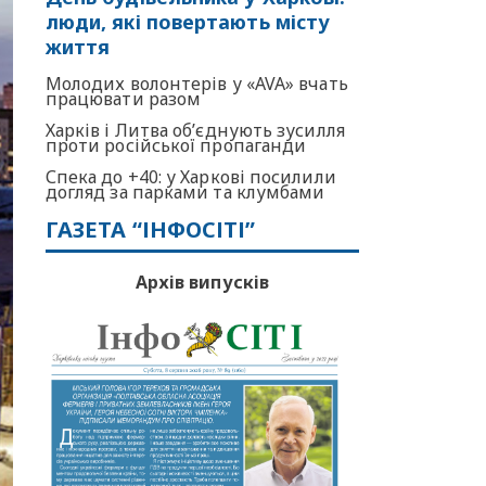
люди, які повертають місту
життя
Молодих волонтерів у «AVA» вчать
працювати разом
Харків і Литва об’єднують зусилля
проти російської пропаганди
Спека до +40: у Харкові посилили
догляд за парками та клумбами
ГАЗЕТА “ІНФОСІТІ”
Архів випусків