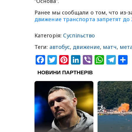
“Основа”.
Ранее мы сообщали о том, что из-з
движение транспорта запретят до 
Категорія:
Суспільство
Теги:
автобус
,
движение
,
матч
,
мет
Facebook
Twitter
Pinterest
LinkedIn
Viber
What
Tel