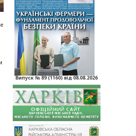
ке
и
Випуск № 89 (1160) від 08.08.2026
–