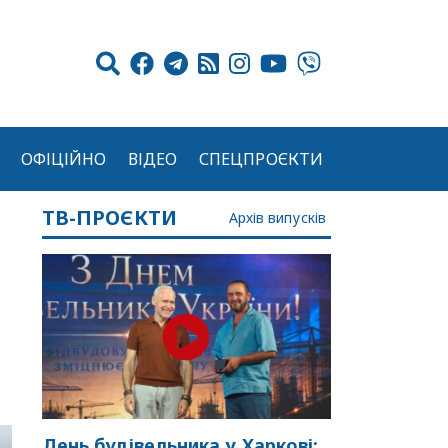
ОФІЦІЙНО
ВІДЕО
СПЕЦПРОЄКТИ
ТВ-ПРОЄКТИ
Архів випусків
День будівельника у Харкові: