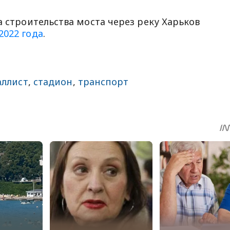
а строительства моста через реку Харьков
2022 года
.
аллист
,
стадион
,
транспорт
sApp
egram
Share