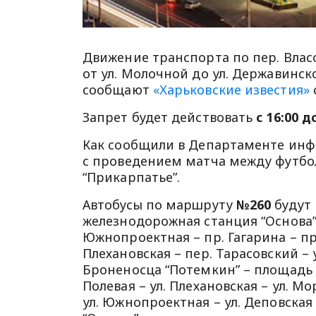
Движение транспорта по пер. Власо
от ул. Молочной до ул. Державинск
сообщают
«Харьковские известия»
Запрет будет действовать
с 16:00 д
Как сообщили в Департаменте инф
с проведением матча между футбо
“Прикарпатье”.
Автобусы по маршруту
№260
будут
железнодорожная станция “Основа” –
Южнопроектная – пр. Гагарина – пр.
Плехановская – пер. Тарасовский – 
Броненосца “Потемкин” – площадь 
Полевая – ул. Плехановская – ул. Мо
ул. Южнопроектная – ул. Деповская