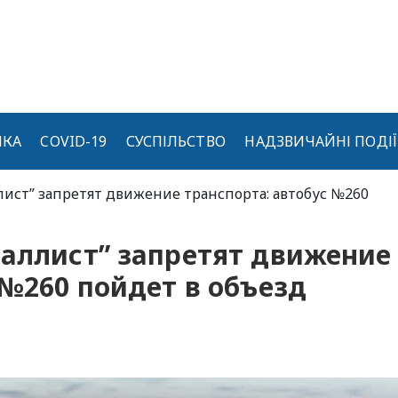
ИКА
COVID-19
СУСПІЛЬСТВО
НАДЗВИЧАЙНІ ПОДІЇ
лист” запретят движение транспорта: автобус №260
таллист” запретят движение
 №260 пойдет в объезд