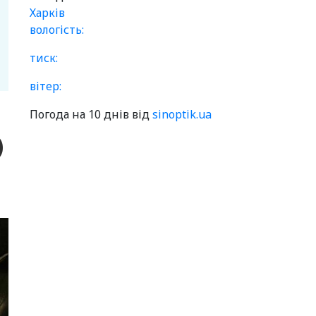
Харків
вологість:
тиск:
вітер:
Погода на 10 днів від
sinoptik.ua
)