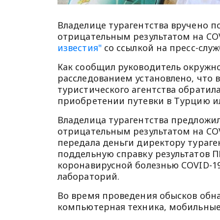
Владелице турагентства вручено п
отрицательным результатом на CO
известия"
со ссылкой на пресс-слу
Как сообщил руководитель окружн
расследованием установлено, что в
туристического агентства обрати
приобретении путевки в Турцию ил
Владелица турагентства предложил
отрицательным результатом на COVI
передала деньги директору тураген
поддельную справку результатов П
коронавирусной болезнью COVID-19
лабораторий.
Во время проведения обысков обн
компьютерная техника, мобильные 