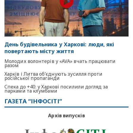
День будівельника у Харкові: люди, які
повертають місту життя
Молодих волонтерів у «AVA» вчать працювати
разом
Харків і Литва об’єднують зусилля проти
російської пропаганди
Спека до +40: у Харкові посилили догляд за
парками та клумбами
ГАЗЕТА “ІНФОСІТІ”
Архів випусків