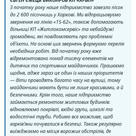
ЄВГЕН ЄМЕЦЬ ВИКОНРОБ КП «ХРБП»
З початку року наше підприємство завезло пісок
до 2 600 пісочниць у Харкові. Ми відпрацьовуємо
звернення на лінію «15-62», також допомагають
дільниці КП «Житлокомсервіс» та небайдужі
громадяни, які повідомляють про проблемні
об’єкти. На основі цих звернень формуємо перелік
необхідних робіт.
Від початку року вже
відремонтовано понад тисячу елементів на
дитячих та спортивних майданчиках. Працюємо
щодня, адже зараз це один із наших пріоритетів
— діти проводять багато часу на вулиці, тому
майданчики мають бути не лише красивими, а й
безпечними.
Крім того, наше підприємство
займається ремонтом житлових будинків:
відновлюємо покрівлі, вхідні групи, цоколі та
водостічні труби. Робимо все можливе, щоб
харків’яни почувалися в безпеці. Також регулярно
виїжджаємо на місця ворожих обстрілів, де