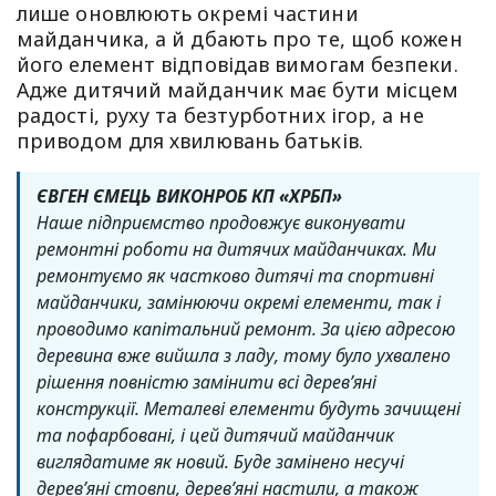
лише оновлюють окремі частини
майданчика, а й дбають про те, щоб кожен
його елемент відповідав вимогам безпеки.
Адже дитячий майданчик має бути місцем
радості, руху та безтурботних ігор, а не
приводом для хвилювань батьків.
ЄВГЕН ЄМЕЦЬ ВИКОНРОБ КП «ХРБП»
Наше підприємство продовжує виконувати
ремонтні роботи на дитячих майданчиках. Ми
ремонтуємо як частково дитячі та спортивні
майданчики, замінюючи окремі елементи, так і
проводимо капітальний ремонт. За цією адресою
деревина вже вийшла з ладу, тому було ухвалено
рішення повністю замінити всі дерев’яні
конструкції. Металеві елементи будуть зачищені
та пофарбовані, і цей дитячий майданчик
виглядатиме як новий.
Буде замінено несучі
дерев’яні стовпи, дерев’яні настили, а також