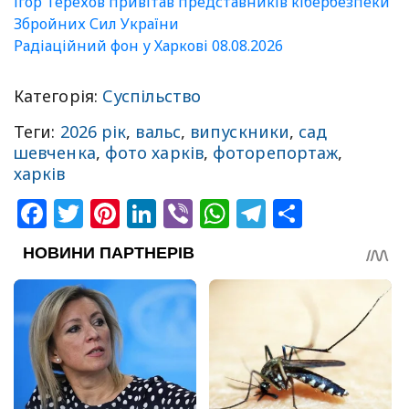
Ігор Терехов привітав представників кібербезпеки
Збройних Сил України
Радіаційний фон у Харкові 08.08.2026
Категорія:
Суспільство
Теги:
2026 рік
,
вальс
,
випускники
,
сад
шевченка
,
фото харків
,
фоторепортаж
,
харків
Facebook
Twitter
Pinterest
LinkedIn
Viber
WhatsApp
Telegram
Share