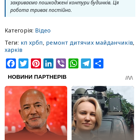
закриваємо пошкоджені контури будинків. Ця
робота триває постійно.
Категорія:
Відео
Теги:
кп хрбп
,
ремонт дитячих майданчиків
,
харків
Facebook
Twitter
Pinterest
LinkedIn
Viber
WhatsApp
Telegram
Share