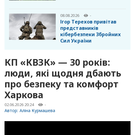
08.08.2026
-
Ігор Терехов привітав
представників
кібербезпеки Збройних
Сил України
КП «КВЗК» — 30 років:
люди, які щодня дбають
про безпеку та комфорт
Харкова
02.06.2026 20:24
-
Автор:
Аліна Курмашева