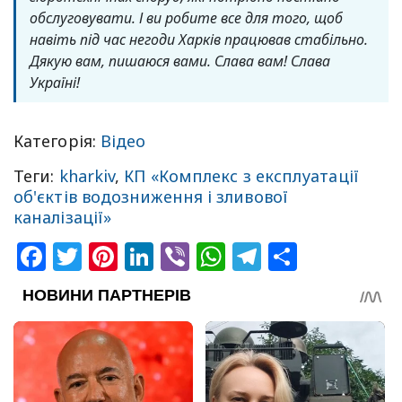
обслуговувати. І ви робите все для того, щоб
навіть під час негоди Харків працював стабільно.
Дякую вам, пишаюся вами. Слава вам! Слава
Україні!
Категорія:
Відео
Теги:
kharkiv
,
КП «Комплекс з експлуатації
об'єктів водозниження і зливової
каналізації»
Facebook
Twitter
Pinterest
LinkedIn
Viber
WhatsApp
Telegram
Share