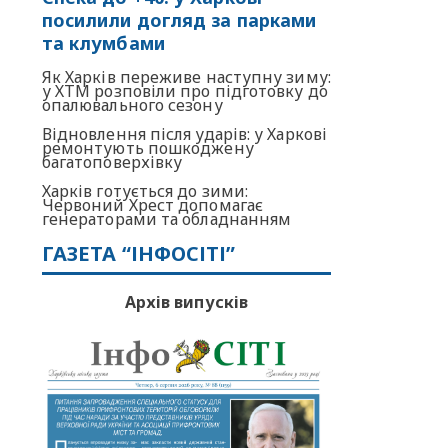
посилили догляд за парками
та клумбами
Як Харків переживе наступну зиму:
у ХТМ розповіли про підготовку до
опалювального сезону
Відновлення після ударів: у Харкові
ремонтують пошкоджену
багатоповерхівку
Харків готується до зими:
Червоний Хрест допомагає
генераторами та обладнанням
ГАЗЕТА “ІНФОСІТІ”
Архів випусків