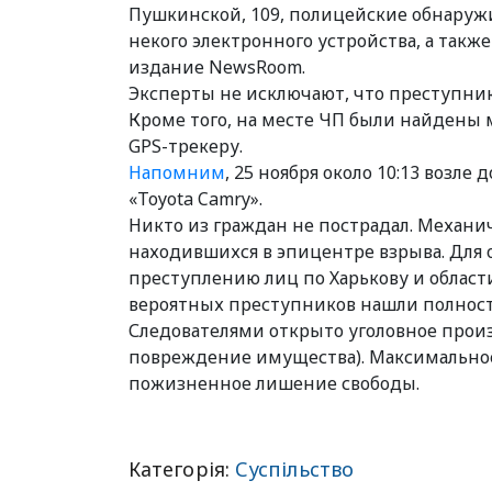
Пушкинской, 109, полицейские обнаружи
некого электронного устройства, а так
издание NewsRoom.
Эксперты не исключают, что преступник
Кроме того, на месте ЧП были найдены
GPS-трекеру.
Напомним
, 25 ноября около 10:13 возле
«Toyota Camry».
Никто из граждан не пострадал. Механ
находившихся в эпицентре взрыва. Для
преступлению лиц по Харькову и област
вероятных преступников нашли полност
Следователями открыто уголовное произ
повреждение имущества). Максимальное
пожизненное лишение свободы.
Категорія:
Суспільство