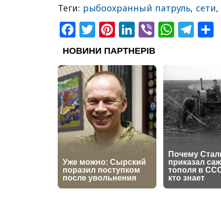
Теги:
рыбоохранный патруль
,
сети
Facebook
Twitter
Pinterest
LinkedIn
Viber
What
Tel