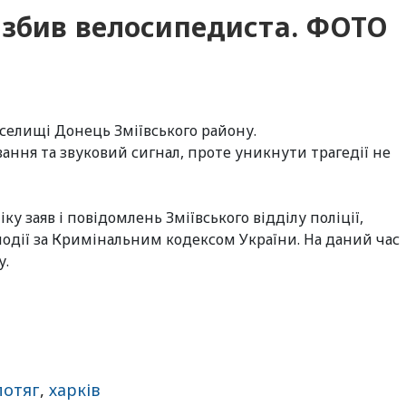
 збив велосипедиста. ФОТО
у селищі Донець Зміївського району.
ання та звуковий сигнал, проте уникнути трагедії не
у заяв і повідомлень Зміївського відділу поліції,
події за Кримінальним кодексом України. На даний час
у.
потяг
,
харків