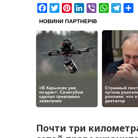
Facebook
Twitter
Pinterest
LinkedIn
Viber
What
Tel
Почти три километ