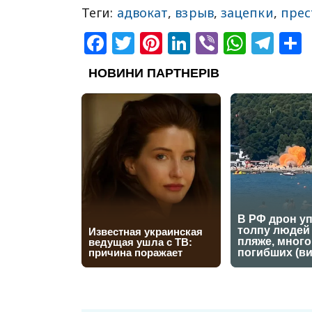
Теги:
адвокат
,
взрыв
,
зацепки
,
прес
Facebook
Twitter
Pinterest
LinkedIn
Viber
What
Tel