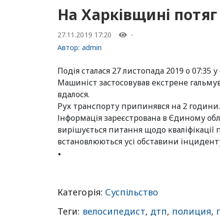
На Харківщині потяг
27.11.2019 17:20
-
Автор:
admin
Подія сталася 27 листопада 2019 о 07:35 
Машиніст застосовував екстрене гальмув
вдалося.
Рух транспорту припинявся на 2 години.
Інформація зареєстрована в Єдиному облік
вирішується питання щодо кваліфікації 
встановлюються усі обставини інцидент
Категорія:
Суспільство
Теги:
велосипедист
,
дтп
,
полиция
,