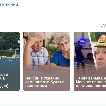
тупники
sApp
egram
Share