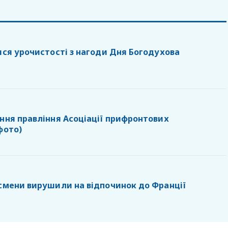
ися урочистості з нагоди Дня Богодухова
ання правління Асоціації прифронтових
фото)
тсмени вирушили на відпочинок до Франції