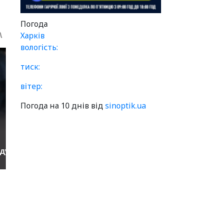
Погода
Харків
вологість:
тиск:
вітер:
Погода на 10 днів від
sinoptik.ua