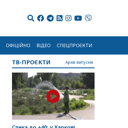
ОФІЦІЙНО
ВІДЕО
СПЕЦПРОЄКТИ
ТВ-ПРОЄКТИ
Архів випусків
Спека до +40: у Харкові