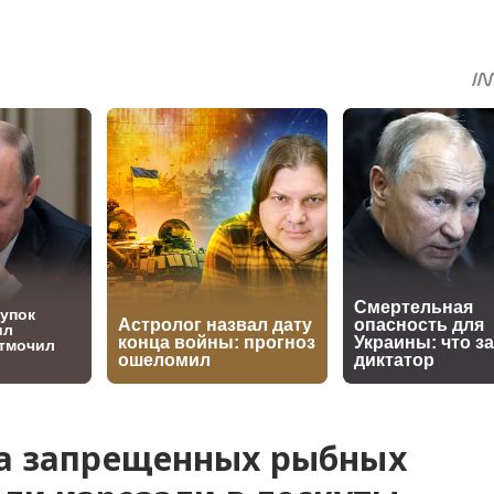
sApp
egram
Share
ра запрещенных рыбных