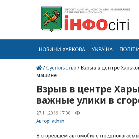
НОВИНИ ХАРКОВА
УКРАЇНА
ПОЛІТ
/
Суспільство
/ Взрыв в центре Харько
машине
Взрыв в центре Харь
важные улики в сго
27.11.2019 17:30
-
Автор:
admin
В сгоревшем автомобиле предполагаемы