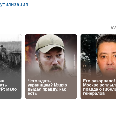
,
утилизация
sApp
egram
Share