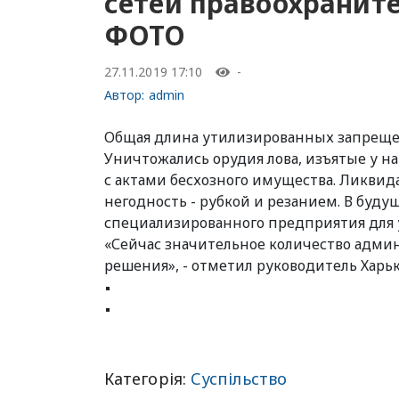
сетей правоохраните
ФОТО
27.11.2019 17:10
-
Автор:
admin
Общая длина утилизированных запрещен
Уничтожались орудия лова, изъятые у на
с актами бесхозного имущества. Ликвид
негодность - рубкой и резанием. В буду
специализированного предприятия для 
«Сейчас значительное количество админ
решения», - отметил руководитель Харьк
Категорія:
Суспільство