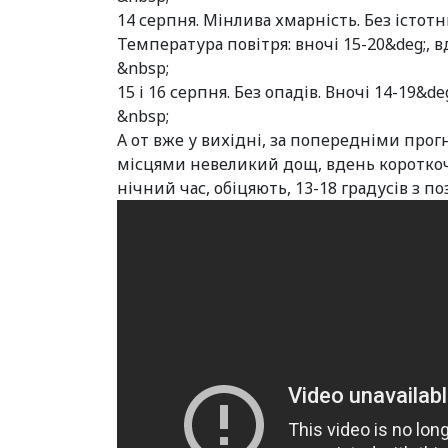
14 серпня. Мінлива хмарність. Без істотн
Температура повітря: вночі 15-20&deg;, в
&nbsp;
15 і 16 серпня. Без опадів. Вночі 14-19&de
&nbsp;
А от вже у вихідні, за попередніми прог
місцями невеликий дощ, вдень короткоча
нічний час, обіцяють, 13-18 градусів з п