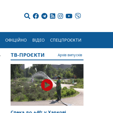
ОФІЦІЙНО
ВІДЕО
СПЕЦПРОЄКТИ
ТВ-ПРОЄКТИ
ь
Архів випусків
Спека до +40: у Харкові