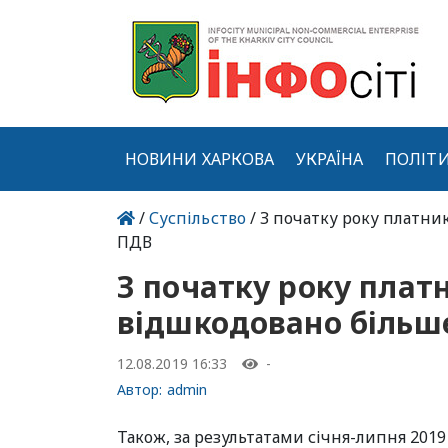
НОВИНИ ХАРКОВА
УКРАЇНА
ПОЛІТ
/
Суспільство
/ З початку року платн
ПДВ
З початку року пла
відшкодовано більш
12.08.2019 16:33
-
Автор:
admin
Також, за результатами січня-липня 2019