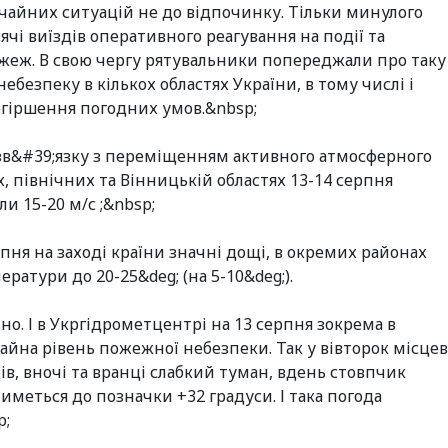
чайних ситуацій не до відпочинку. Тільки минулого
чі виїздів оперативного реагування на події та
 пожеж. В свою чергу рятувальники попереджали про таку
ебезпеку в кількох областях України, в тому числі і
огіршення погодних умов.&nbsp;
зв&#39;язку з переміщенням активного атмосферного
, північних та Вінницькій областях 13-14 серпня
и 15-20 м/с ;&nbsp;
пня на заході країни значні дощі, в окремих районах
ратури до 20-25&deg; (на 5-10&deg;).
о. І в Укргідрометцентрі на 13 серпня зокрема в
айна рівень пожежної небезпеки. Так у вівторок місцев
в, вночі та вранці слабкий туман, вдень стовпчик
меться до позначки +32 градуси. І така погода
p;