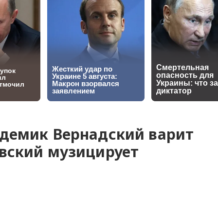
адемик Вернадский варит
евский музицирует