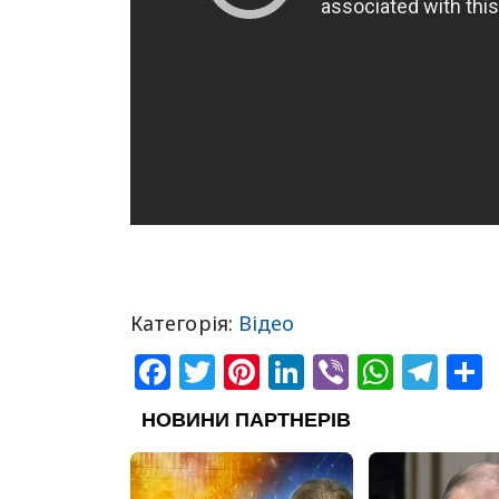
Категорія:
Відео
Facebook
Twitter
Pinterest
LinkedIn
Viber
What
Tel