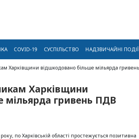
ИКА
COVID-19
СУСПІЛЬСТВО
НАДЗВИЧАЙНІ ПОДІЇ
икам Харківщини відшкодовано більше мільярда гривен
тникам Харківщини
е мільярда гривень ПДВ
 року, по Харківській області простежується позитивна