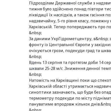
Підрозділам Державної служби з надзви
тижня було здійснено понад півтори тися
ліквідації їх наслідків, а також гасіння
надзвичайну, 5-го рівня класу, пожежну н
Харківській. Тепер попереджають про п
&nbsp;
За даними УкрГідрометцентру, в&nbsp; 
фронту із Центральної Європи у західних
очікуються грози, подекуди град та шквал
&nbsp;
Вдень 13 серпня та протягом доби 14 сер
шквали 25-28 м/с .Зниження денної темпе
&nbsp;
Натомість на Харківщині поки що спекотн
Харківській області утримається надзвич
синоптики зазначають, що буде без опаді
термометру подекуди по місту піднімати
пануватиме впродовж кількох днів.&nbs
&nbsp;