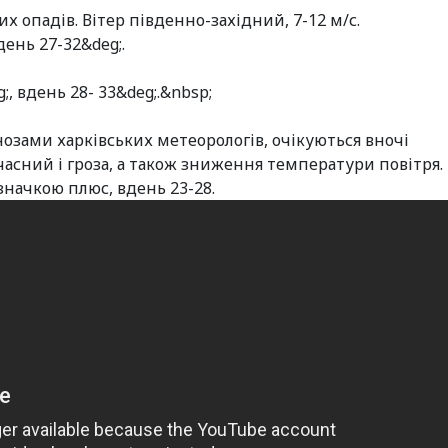
их опадів. Вітер південно-західний, 7-12 м/с.
день 27-32&deg;.
g;, вдень 28- 33&deg;.&nbsp;
нозами харківських метеорологів, очікуються вночі
сний і гроза, а також зниження температури повітря.
означкою плюс, вдень 23-28.