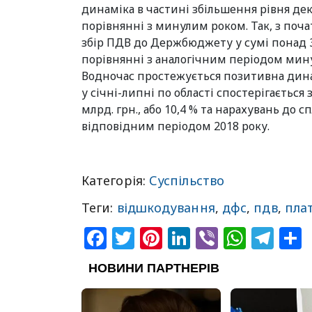
динаміка в частині збільшення рівня дек
порівнянні з минулим роком. Так, з поча
збір ПДВ до Держбюджету у сумі понад 3,3
порівнянні з аналогічним періодом мину
Водночас простежується позитивна дина
у січні-липні по області спостерігається
млрд. грн., або 10,4 % та нарахувань до с
відповідним періодом 2018 року.
Категорія:
Суспільство
Теги:
відшкодування
,
дфс
,
пдв
,
пла
Facebook
Twitter
Pinterest
LinkedIn
Viber
What
Tel