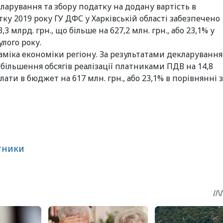
ларування та збору податку на додану вартість в
тку 2019 року ГУ ДФС у Харківській області забезпечено
 млрд. грн., що більше на 627,2 млн. грн., або 23,1% у
лого року.
міка економіки регіону. За результатами декларування
 збільшення обсягів реалізації платниками ПДВ на 14,8
плати в бюджет на 617 млн. грн., або 23,1% в порівнянні з
тники
sApp
egram
Share