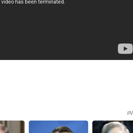
sApp
egram
Share