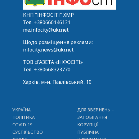
КНП "ІНФОСІТІ" ХМР
Тел.
+380660146131
me.infocity@ukr.net
Щодо розміщення реклами:
infocity.news@ukr.net
ТОВ «ГАЗЕТА «ІНФОСІТІ»
Тел.
+380668323770
Харків, м-н. Павлівський, 10
УКРАЇНА
ДЛЯ ЗВЕРНЕНЬ –
ПОЛІТИКА
ЗАПОБІГАННЯ
COVID-19
КОРУПЦІЇ
СУСПІЛЬСТВО
ПУБЛІЧНА