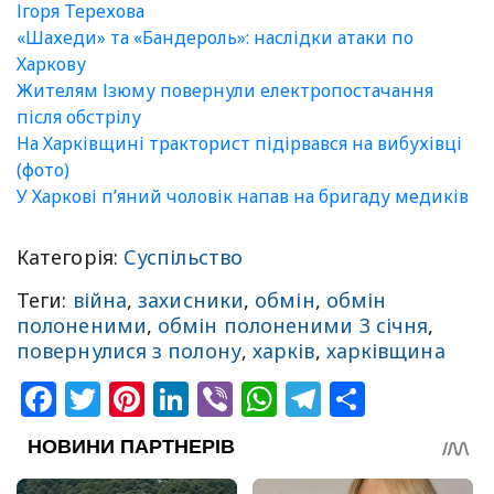
Ігоря Терехова
«Шахеди» та «Бандероль»: наслідки атаки по
Харкову
Жителям Ізюму повернули електропостачання
після обстрілу
На Харківщині тракторист підірвався на вибухівці
(фото)
У Харкові п’яний чоловік напав на бригаду медиків
Категорія:
Суспільство
Теги:
війна
,
захисники
,
обмін
,
обмін
полоненими
,
обмін полоненими 3 січня
,
повернулися з полону
,
харків
,
харківщина
Facebook
Twitter
Pinterest
LinkedIn
Viber
WhatsApp
Telegram
Share