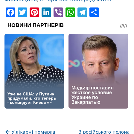
Facebook
Twitter
Pinterest
LinkedIn
Viber
WhatsApp
Telegram
Share
У лікарні померла
З російського полона