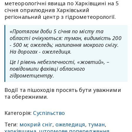
метеорологічні явища по Харківщині на 5
січня оприлюднив Харківський
регіональний центр з гідрометеорології.
«Протягом доби 5 січня по місту та
області очікуються: туман, видимість 200
- 500 м; ожеледь; налипання мокрого снігу.
На дорогах - ожеледиця.
Це І рівень небезпечності, «жовтий», –
повідомили фахівці обласного
гідрометцентру.
Водії та пішоходів просять бути уважними
та обережними.
Категорія:
Суспільство
Теги:
мокрий сніг
,
ожеледиця
,
туман
,
харківщина
,
штормове попередження