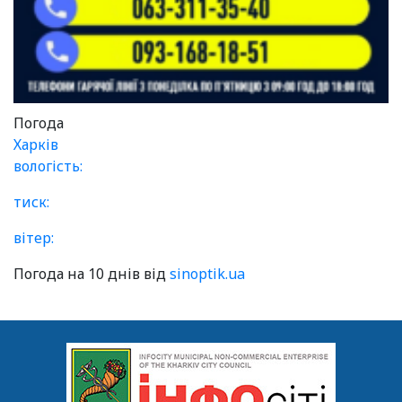
Погода
Харків
вологість:
тиск:
вітер:
Погода на 10 днів від
sinoptik.ua