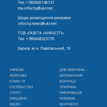
Тел.
+380660146131
me.infocity@ukr.net
Щодо розміщення реклами:
infocity.news@ukr.net
ТОВ «ГАЗЕТА «ІНФОСІТІ»
Тел.
+380668323770
Харків, м-н. Павлівський, 10
УКРАЇНА
ДЛЯ ЗВЕРНЕНЬ –
ПОЛІТИКА
ЗАПОБІГАННЯ
COVID-19
КОРУПЦІЇ
СУСПІЛЬСТВО
ПУБЛІЧНА
СПОРТ
ІНФОРМАЦІЯ
ОФІЦІЙНО
РЕКЛАМА
ВІДЕО
КОНТАКТИ