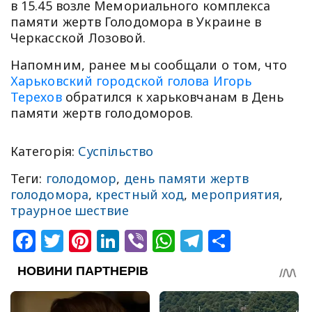
в 15.45 возле Мемориального комплекса
памяти жертв Голодомора в Украине в
Черкасской Лозовой.
Напомним, ранее мы сообщали о том, что
Харьковский городской голова Игорь
Терехов
обратился к харьковчанам в День
памяти жертв голодоморов.
Категорія:
Суспільство
Теги:
голодомор
,
день памяти жертв
голодомора
,
крестный ход
,
мероприятия
,
траурное шествие
Facebook
Twitter
Pinterest
LinkedIn
Viber
WhatsApp
Telegram
Share