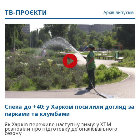
ТВ-ПРОЄКТИ
Архів випусків
Спека до +40: у Харкові посилили догляд за
парками та клумбами
Як Харків переживе наступну зиму: у ХТМ
розповіли про підготовку до опалювального
сезону