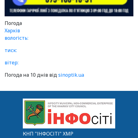
Погода
Харків
вологість:
тиск:
вітер:
Погода на 10 днів від
sinoptik.ua
КНП "ІНФОСІТІ" ХМР