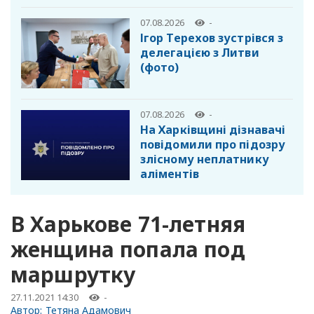
07.08.2026
-
Ігор Терехов зустрівся з
делегацією з Литви
(фото)
07.08.2026
-
На Харківщині дізнавачі
повідомили про підозру
злісному неплатнику
аліментів
В Харькове 71-летняя
женщина попала под
маршрутку
27.11.2021 14:30
-
Автор:
Тетяна Адамович