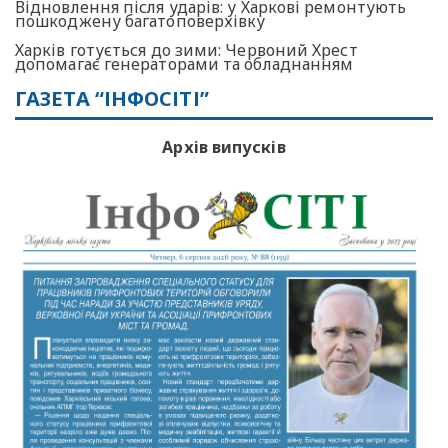
Відновлення після ударів: у Харкові ремонтують
пошкоджену багатоповерхівку
Харків готується до зими: Червоний Хрест
допомагає генераторами та обладнанням
ГАЗЕТА “ІНФОСІТІ”
Архів випусків