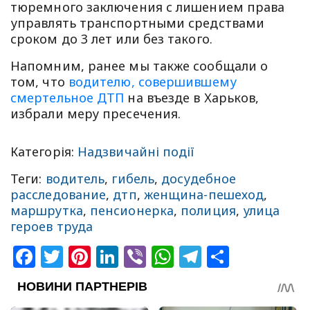
тюремного заключения с лишением права
управлять транспортными средствами
сроком до 3 лет или без такого.
Напомним, ранее мы также сообщали о
том, что
водителю, совершившему
смертельное ДТП
на въезде в Харьков,
избрали меру пресечения.
Категорія:
Надзвичайні події
Теги:
водитель
,
гибель
,
досудебное
расследование
,
дтп
,
женщина-пешеход
,
маршрутка
,
пенсионерка
,
полиция
,
улица
героев труда
Facebook
Twitter
Pinterest
LinkedIn
Viber
WhatsApp
Telegram
Share