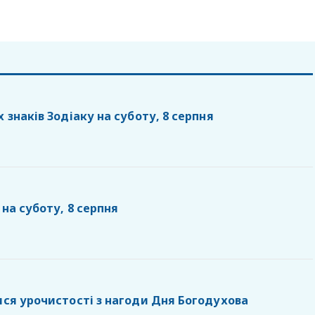
х знаків Зодіаку на суботу, 8 серпня
 на суботу, 8 серпня
ися урочистості з нагоди Дня Богодухова