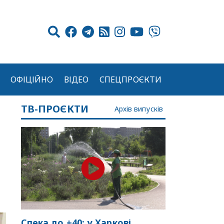
ОФІЦІЙНО
ВІДЕО
СПЕЦПРОЄКТИ
ТВ-ПРОЄКТИ
Архів випусків
Спека до +40: у Харкові