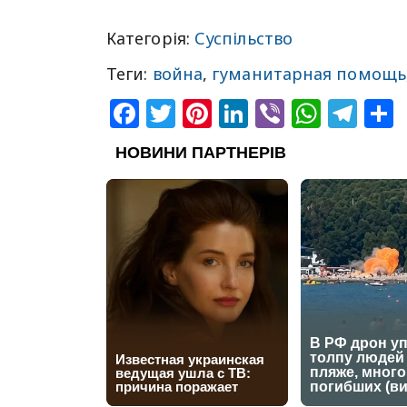
Категорія:
Суспільство
Теги:
война
,
гуманитарная помощь
Facebook
Twitter
Pinterest
LinkedIn
Viber
What
Tel