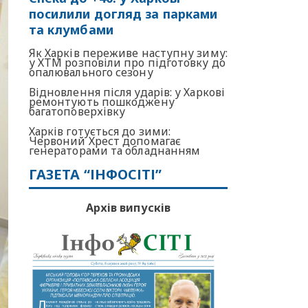
посилили догляд за парками
та клумбами
Як Харків переживе наступну зиму:
у ХТМ розповіли про підготовку до
опалювального сезону
Відновлення після ударів: у Харкові
ремонтують пошкоджену
багатоповерхівку
Харків готується до зими:
Червоний Хрест допомагає
генераторами та обладнанням
ГАЗЕТА “ІНФОСІТІ”
Архів випусків