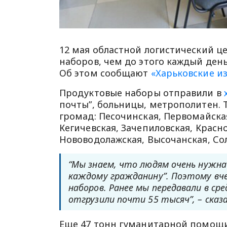
12 мая областной логистический ц
наборов, чем до этого каждый ден
Об этом сообщают
«Харьковские и
Продуктовые наборы отправили в
почты”, больницы, метрополитен.
громад: Песочинская, Первомайская
Кегичевская, Зачепиловская, Красно
Нововодолажская, Высочанская, Со
“Мы знаем, что людям очень нужн
каждому гражданину”. Поэтому вче
наборов. Ранее мы передавали в ср
отгрузили почти 55 тысяч”, – сказа
Еще 47 тонн гуманитарной помощи