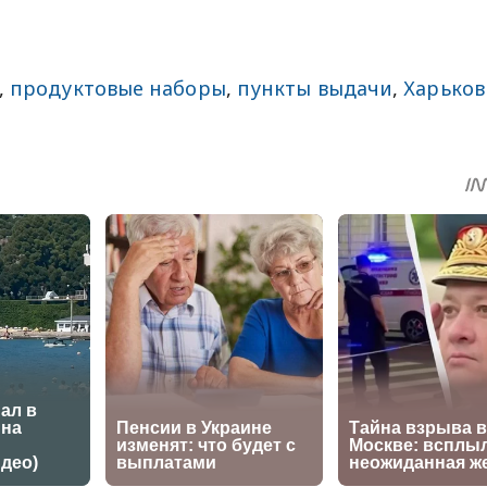
,
продуктовые наборы
,
пункты выдачи
,
Харьков
sApp
egram
Share