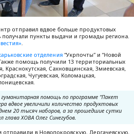
ентр отправил вдвое больше продуктовых
ь получали пункты выдачи и громады региона.
звестия»
.
харьковские отделения
“Укрпочты” и “Новой
 Также помощь получили 13 территориальных
, Краснокутская, Сахновщинская, Змиевская,
градская, Чугуевская, Коломацкая,
лоницевская.
а гуманитарная помощь по программе “Пакет
ра вдвое увеличили количество продуктовых
еднем 20 тысяч наборов, а за прошедшие сутки
л глава ХОВА Олег Синегубов.
 отправили в Новопокровскую, Дергачевскую,