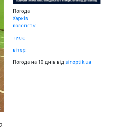
Погода
Харків
вологість:
тиск:
вітер:
Погода на 10 днів від
sinoptik.ua
2