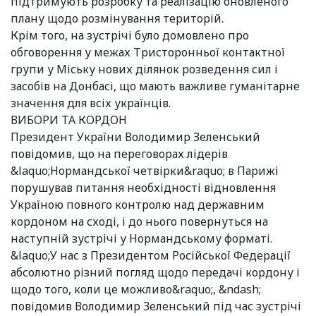
підтримують розробку та реалізацію оновленого
плану щодо розмінування територій.
Крім того, на зустрічі було домовлено про
обговорення у межах Тристоронньої контактної
групи у Міську нових ділянок розведення сил і
засобів на Донбасі, що мають важливе гуманітарне
значення для всіх українців.
ВИБОРИ ТА КОРДОН
Президент України Володимир Зеленський
повідомив, що на переговорах лідерів
&laquo;Нормандської четвірки&raquo; в Парижі
порушував питання необхідності відновлення
Україною повного контролю над державним
кордоном на сході, і до нього повернуться на
наступній зустрічі у Нормандському форматі.
&laquo;У нас з Президентом Російської Федерації
абсолютно різний погляд щодо передачі кордону і
щодо того, коли це можливо&raquo;, &ndash;
повідомив Володимир Зеленський під час зустрічі