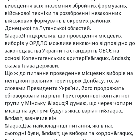
виведення всіх іноземних збройних формувань,
військової техніки та роззброєнні незаконних
військових формувань в окремих районах
Донецької та Луганської областей.
&laquo;Я підкреслив, що проведення місцевих
виборів у ОРДЛО можливе виключно відповідно до
законодавства України та стандартів ОБСЄ на
основі Копенгагенських критеріїв&raquo;, &ndash;
сказав Глава держави.
Що ж до питання проведення місцевих виборів на
непідконтрольних територіях Донбасу, то, за
словами Президента України, його продовжать
обговорювати на рівні Тристоронньої контактної
групи у Мінську. &laquo;Я думаю, що через чотири
місяці на зустрічі будуть якісь варіанти&raquo;,
&ndash; зазначив він.
&laquo;Два найскладніші питання, які в нас
сьогодні були, &ndash; це вибори та кордон&raquo;,