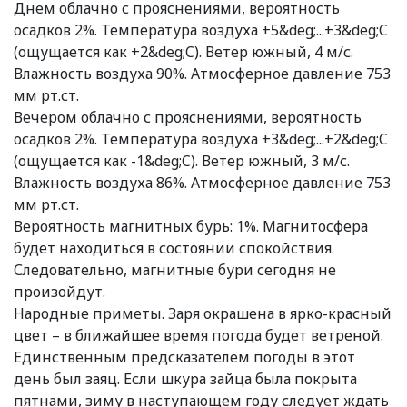
Днем облачно с прояснениями, вероятность
осадков 2%. Температура воздуха +5&deg;...+3&deg;C
(ощущается как +2&deg;C). Ветер южный, 4 м/с.
Влажность воздуха 90%. Атмосферное давление 753
мм рт.ст.
Вечером облачно с прояснениями, вероятность
осадков 2%. Температура воздуха +3&deg;...+2&deg;C
(ощущается как -1&deg;C). Ветер южный, 3 м/с.
Влажность воздуха 86%. Атмосферное давление 753
мм рт.ст.
Вероятность магнитных бурь: 1%. Магнитосфера
будет находиться в состоянии спокойствия.
Следовательно, магнитные бури сегодня не
произойдут.
Народные приметы. Заря окрашена в ярко-красный
цвет – в ближайшее время погода будет ветреной.
Единственным предсказателем погоды в этот
день был заяц. Если шкура зайца была покрыта
пятнами, зиму в наступающем году следует ждать