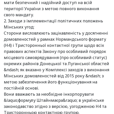
мати безпечний і надійний доступ на всій
території України з метою повного виконання
свого мандату.
2. Заходи з імплементації політичних положень
Мінських угод:
Сторони висловлюють зацікавленість у досягненні
домовленостей у рамках Нормандського формату
(Н4) і Тристоронньої контактної групи щодо всіх
правових аспектів Закону про особливий порядок
місцевого самоврядування (про особливий статус)
окремих районів Донецької та Луганської областей
&ndash; як вказано у Комплексі заходів з виконання
Мінських домовленостей від 2015 року &ndash; з
метою забезпечення його функціонування на
постійній основі.
Вони вважають за необхідне інкорпорувати
&laquo;формулу Штайнмаєра&raquo; в українське
законодавство згідно з версією, узгодженою Н4 та
Тристоронньою контактною групою.