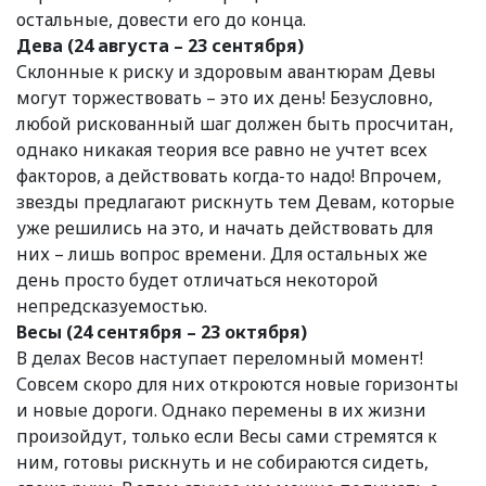
остальные, довести его до конца.
Дева (24 августа – 23 сентября)
Склонные к риску и здоровым авантюрам Девы
могут торжествовать – это их день! Безусловно,
любой рискованный шаг должен быть просчитан,
однако никакая теория все равно не учтет всех
факторов, а действовать когда-то надо! Впрочем,
звезды предлагают рискнуть тем Девам, которые
уже решились на это, и начать действовать для
них – лишь вопрос времени. Для остальных же
день просто будет отличаться некоторой
непредсказуемостью.
Весы (24 сентября – 23 октября)
В делах Весов наступает переломный момент!
Совсем скоро для них откроются новые горизонты
и новые дороги. Однако перемены в их жизни
произойдут, только если Весы сами стремятся к
ним, готовы рискнуть и не собираются сидеть,