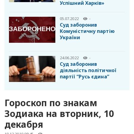
Успішний Харків»
05.07.2022
-
️Суд заборонив
Комуністичну партію
України
24.06.2022
-
Суд заборонив
діяльність політичної
партії “Русь єдина”
Гороскоп по знакам
Зодиака на вторник, 10
декабря
10.12.2019 08:45