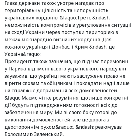
Глава держави також укотре нагадав про
територіальну цілісність та непорушність
українських кордонів: &laquo;Третє &ndash;
неможливість компромісів з урегулювання ситуації
на сході України через поступки територією в
межах міжнародно визнаних кордонів. Для
кожного українця і Донбас, і Крим &ndash; це
Україна&raquo;.
Президент також зазначив, що під час перемовин
у Парижі від імені всього українського народу він
зауважив, що українці мають заслужене право не
вірити словам та обіцянкам і покладати надії лише
на справжнє дотримання всіх домовленостей.
&laquo;Маємо чітке розуміння, що лише конкретні
дії будуть підтвердженням готовності всіх до
забезпечення миру. Ми зі свого боку готові до
виконання домовленостей, але це дорога з
двостороннім рухом&raquo;, &ndash; резюмував
Володимир Зеленський.