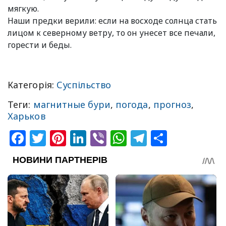
мягкую.
Наши предки верили: если на восходе солнца стать
лицом к северному ветру, то он унесет все печали,
горести и беды.
Категорія:
Суспільство
Теги:
магнитные бури
,
погода
,
прогноз
,
Харьков
Facebook
Twitter
Pinterest
LinkedIn
Viber
WhatsApp
Telegram
Share