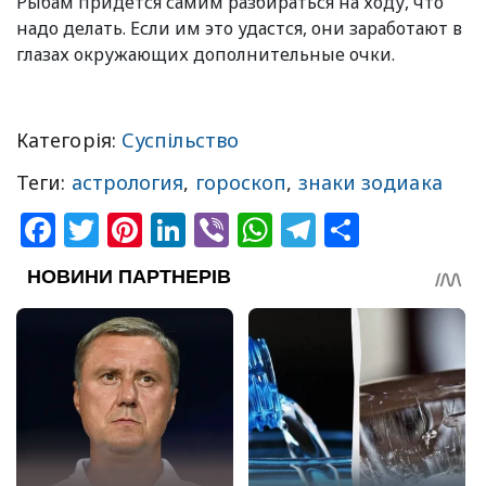
Рыбам придется самим разбираться на ходу, что
надо делать. Если им это удастся, они заработают в
глазах окружающих дополнительные очки.
Категорія:
Суспільство
Теги:
астрология
,
гороскоп
,
знаки зодиака
Facebook
Twitter
Pinterest
LinkedIn
Viber
WhatsApp
Telegram
Share