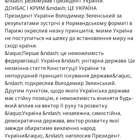
&ndash; резюмував Президент України.
ДОНБАС І КРИМ &mdash; ЦЕ УКРАЇНА
Президент України Володимир Зеленський за
результатами зустрічі в Нормандському форматі в
Парижі окреслив низку принципів, якими Україна
не поступиться на шляху до встановлення миру на
сході країни.
&laquo;Перше &ndash; це неможливість
федералізації. Україна &ndash; унітарна держава. Це
незмінна стаття Конституції України та
непорушний принцип існування держави&raquo;,
&ndash; підкреслив Володимир Зеленський.
Другим пунктом, щодо якого Українська держава
має стійку позицію, є неможливість вчиняти будь-
який вплив на вектор її руху та розвитку.
&laquo;Україна &ndash; незалежна, самостійна,
демократична держава, вектор розвитку якої
завжди обиратиме виключно народ
України&raquo;, &ndash; наголосив Президент.