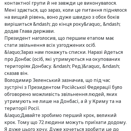
контактної групи й не завжди це виконувалося.
Мені здається, що зараз, коли це питання піднялося
на вищий рівень, воно дуже швидко з обох боків
вирішиться &ndash; до кінця року&raquo;, &ndash;
додав Глава держави.
Президент наголосив, що першим етапом має
стати звільнення всіх узгоджених осіб.
&laquo;Зараз нам покажуть списки. Наразі йдеться
про Донбас (осіб, які утримуються на окупованих
територіях Донбасу. &ndash; Ред.)&raquo;, &ndash;
сказав він.
Володимир Зеленський зазначив, що під час
зустрічі з Президентом Російської Федерації було
обговорено можливість звільнення людей, яких
утримують не лише на Донбасі, а й у Криму та на
території Росії.
&laquo;Давайте зробимо перший крок, великий
крок. Тому що 72 людини можуть приїхати додому.
Я дуже цього хочу. Дуже хочеться зробити це до