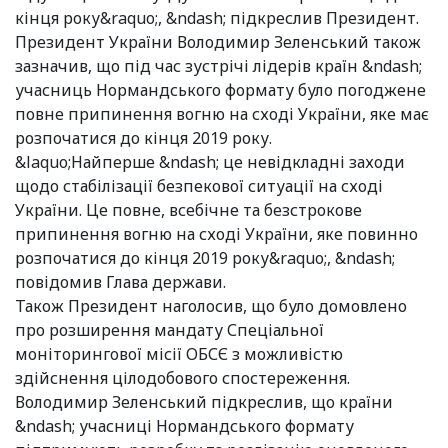
кінця року&raquo;, &ndash; підкреслив Президент.
Президент України Володимир Зеленський також
зазначив, що під час зустрічі лідерів країн &ndash;
учасниць Нормандського формату було погоджене
повне припинення вогню на сході України, яке має
розпочатися до кінця 2019 року.
&laquo;Найперше &ndash; це невідкладні заходи
щодо стабілізації безпекової ситуації на сході
України. Це повне, всебічне та безстрокове
припинення вогню на сході України, яке повинно
розпочатися до кінця 2019 року&raquo;, &ndash;
повідомив Глава держави.
Також Президент наголосив, що було домовлено
про розширення мандату Спеціальної
моніторингової місії ОБСЄ з можливістю
здійснення цілодобового спостереження.
Володимир Зеленський підкреслив, що країни
&ndash; учасниці Нормандського формату