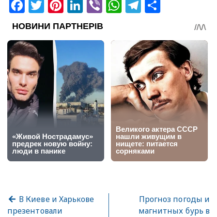
Facebook
Twitter
Pinterest
LinkedIn
Viber
WhatsApp
Telegram
Share
В Киеве и Харькове
Прогноз погоды и
презентовали
магнитных бурь в