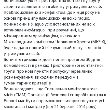
Вони заохочують Тристоронню контактну групу
сприяти звільненню та обміну утримуваних осіб,
пов&rsquo;язаних з конфліктом, до кінця року на
основі принципу &laquo;всіх на всіх&raquo;,
починаючи з &laquo;усіх встановлених на всіх
встановлених&raquo;, при розумінні, що
міжнародним організаціям, включно з
Міжнародним комітетом Червоного Хреста (МКЧХ),
буде надано повний і безумовний допуск до всіх
утримуваних осіб.
Вони підтримають досягнення протягом 30 днів
домовленості в рамках Тристоронньої контактної
групи про нові пункти пропуску через лінію
розмежування, виходячи передусім з
гуманітарних критеріїв.
Вони нагадують, що Спеціальна моніторингова
місія (СММ) Організації безпеки і співробітництва в
Європі має бути спроможною використовувати усі
можливості мандату (від 21 березня 2014 року) і