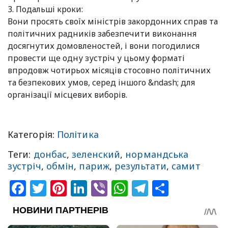
3. Подальші кроки:
Вони просять своїх міністрів закордонних справ та
політичних радників забезпечити виконання
досягнутих домовленостей, і вони погодилися
провести ще одну зустріч у цьому форматі
впродовж чотирьох місяців стосовно політичних
та безпекових умов, серед іншого &ndash; для
організації місцевих виборів.
Категорія:
Політика
Теги:
донбас
,
зеленский
,
нормандська
зустріч
,
обмін
,
париж
,
результати
,
самит
Facebook
Twitter
Pinterest
LinkedIn
Viber
WhatsApp
Telegram
Share