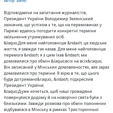
Автор:
admin
Відповідаючи на запитання журналістів,
Президент України Володимир Зеленський
зазначив, що успіхом є те, що на перемовинах у
Парижі вдалось погодити конкретні терміни
звільнення утримуваних осіб.
&laquo;Для мене найголовніше &ndash; це людське
життя, я завжди так казав. Для мене найголовніша
перемога &ndash; я з цим їхав &ndash; ми
домовилися про обмін &laquo;всіх на всіх&raquo;.
Він записаний у Мінських домовленостях, але зараз
домовилися про терміни. Я вірю в те, що цього
буде дотримано&raquo;, &ndash; підкреслив
Президент України.
&laquo;Дуже хочеться, щоб наші громадяни
повернулися додому й на новорічні свята були з
близькими. Завжди розмова про обмін полонених
відбувалася в Мінську в рамках Тристоронньої