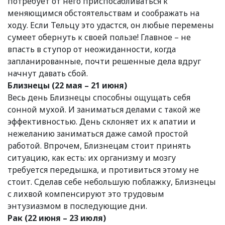
потребует от него приспосабливаться к
меняющимся обстоятельствам и соображать на
ходу. Если Тельцу это удастся, он любые перемены
сумеет обернуть к своей пользе! Главное – не
впасть в ступор от неожиданности, когда
запланированные, почти решенные дела вдруг
начнут давать сбой.
Близнецы (22 мая – 21 июня)
Весь день Близнецы способны ощущать себя
сонной мухой. И заниматься делами с такой же
эффективностью. День склоняет их к апатии и
нежеланию заниматься даже самой простой
работой. Впрочем, Близнецам стоит принять
ситуацию, как есть: их организму и мозгу
требуется передышка, и противиться этому не
стоит. Сделав себе небольшую поблажку, Близнецы
с лихвой компенсируют это трудовым
энтузиазмом в последующие дни.
Рак (22 июня – 23 июля)