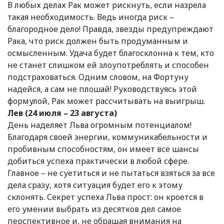
В любых делах Рак может рискнуть, если назрела
такая необходимость. Ведь иногда риск –
благородное дело! Правда, звезды предупреждают
Рака, что риск должен быть продуманным и
осмысленным. Удача будет благосклонна к тем, кто
не станет слишком ей злоупотреблять и способен
подстраховаться. Одним словом, на Фортуну
надейся, а сам не плошай! Руководствуясь этой
формулой, Рак может рассчитывать на выигрыш.
Лев (24 июля – 23 августа)
День наделяет Льва огромным потенциалом!
Благодаря своей энергии, коммуникабельности и
пробивным способностям, он имеет все шансы
добиться успеха практически в любой сфере.
Главное – не суетиться и не пытаться взяться за все
дела сразу, хотя ситуация будет его к этому
склонять. Секрет успеха Льва прост: он кроется в
его умении выбрать из десятков дел самое
перспективное и, не обращая внимания на