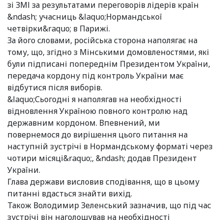
зі ЗМІ за результатами переговорів лідерів країн
&ndash; учасниць &laquo;Нормандської
четвірки&raquo; в Парижі.
За його словами, російська сторона наполягає на
тому, що, згідно з Мінськими домовленостями, які
були підписані попереднім Президентом України,
передача кордону під контроль України має
відбутися після виборів.
&laquo;Сьогодні я наполягав на необхідності
відновлення Україною повного контролю над
державним кордоном. Впевнений, ми
повернемося до вирішення цього питання на
наступній зустрічі в Нормандському форматі через
чотири місяці&raquo;, &ndash; додав Президент
України.
Глава держави висловив сподівання, що в цьому
питанні вдасться знайти вихід.
Також Володимир Зеленський зазначив, що під час
зустрічі він наголошував на необхідності