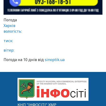
Погода
Харків
вологість:
тиск:
вітер:
Погода на 10 днів від
sinoptik.ua
КНП "ІНФОСІТІ" ХМР