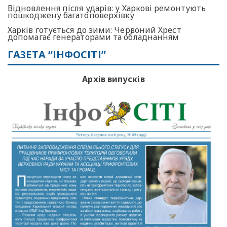
Відновлення після ударів: у Харкові ремонтують
пошкоджену багатоповерхівку
Харків готується до зими: Червоний Хрест
допомагає генераторами та обладнанням
ГАЗЕТА “ІНФОСІТІ”
Архів випусків