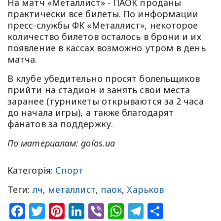
На матч «Металлист» - ПАОК проданы
практически все билеты. По информации
пресс-службы ФК «Металлист», некоторое
количество билетов осталось в брони и их
появление в кассах возможно утром в день
матча.
В клубе убедительно просят болельщиков
прийти на стадион и занять свои места
заранее (турникеты открываются за 2 часа
до начала игры), а также благодарят
фанатов за поддержку.
По материалам
: golos.ua
Категорія:
Спорт
Теги:
лч
,
металлист
,
паок
,
Харьков
Facebook
Twitter
Pinterest
LinkedIn
Viber
WhatsApp
Telegram
Share