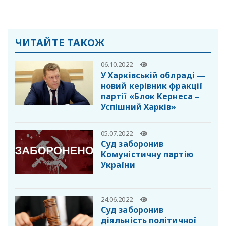
ЧИТАЙТЕ ТАКОЖ
06.10.2022
-
У Харківській облраді —
новий керівник фракції
партії «Блок Кернеса –
Успішний Харків»
05.07.2022
-
️Суд заборонив
Комуністичну партію
України
24.06.2022
-
Суд заборонив
діяльність політичної