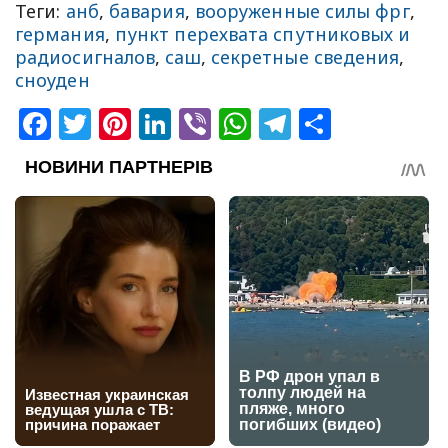
Теги:
анб
,
бавария
,
вооруженные силы фрг
,
германия
,
пункт перехвата спутниковых и
радиосигналов
,
саш
,
секретные сведения
,
сноуден
Facebook
Twitter
Pinterest
LinkedIn
Viber
WhatsApp
Telegram
Share