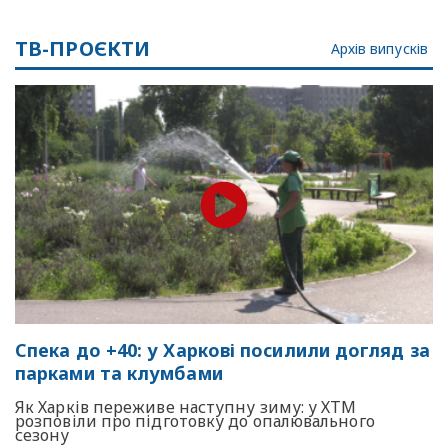
ТВ-ПРОЄКТИ
Архів випусків
Спека до +40: у Харкові посилили догляд за
парками та клумбами
Як Харків переживе наступну зиму: у ХТМ
розповіли про підготовку до опалювального
сезону