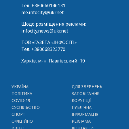
Тел.
+380660146131
me.infocity@ukr.net
Щодо розміщення реклами:
infocity.news@ukr.net
ТОВ «ГАЗЕТА «ІНФОСІТІ»
Тел.
+380668323770
Харків, м-н. Павлівський, 10
УКРАЇНА
ДЛЯ ЗВЕРНЕНЬ –
ПОЛІТИКА
ЗАПОБІГАННЯ
COVID-19
КОРУПЦІЇ
СУСПІЛЬСТВО
ПУБЛІЧНА
СПОРТ
ІНФОРМАЦІЯ
ОФІЦІЙНО
РЕКЛАМА
ВІДЕО
КОНТАКТИ