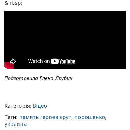
&nbsp;
Подготовила Елена Друбич
Категорія:
Відео
Теги:
память героев крут
,
порошенко
,
украина