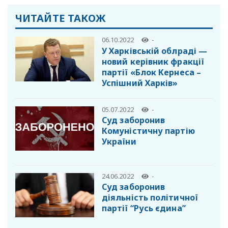
ЧИТАЙТЕ ТАКОЖ
06.10.2022
-
У Харківській облраді —
новий керівник фракції
партії «Блок Кернеса –
Успішний Харків»
05.07.2022
-
️Суд заборонив
Комуністичну партію
України
24.06.2022
-
Суд заборонив
діяльність політичної
партії “Русь єдина”