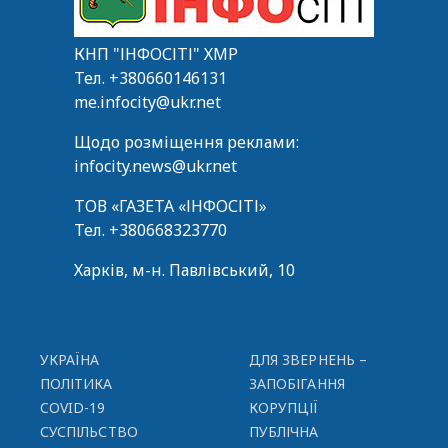
КНП "ІНФОСІТІ" ХМР
Тел.
+380660146131
me.infocity@ukr.net
Щодо розміщення реклами:
infocity.news@ukr.net
ТОВ «ГАЗЕТА «ІНФОСІТІ»
Тел.
+380668323770
Харків, м-н. Павлівський, 10
УКРАЇНА
ДЛЯ ЗВЕРНЕНЬ –
ПОЛІТИКА
ЗАПОБІГАННЯ
COVID-19
КОРУПЦІЇ
СУСПІЛЬСТВО
ПУБЛІЧНА