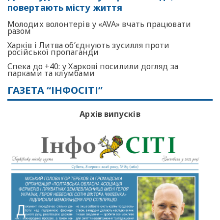
повертають місту життя
Молодих волонтерів у «AVA» вчать працювати
разом
Харків і Литва об’єднують зусилля проти
російської пропаганди
Спека до +40: у Харкові посилили догляд за
парками та клумбами
ГАЗЕТА “ІНФОСІТІ”
Архів випусків