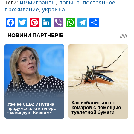
Теги:
иммигранты
,
польша
,
постоянное
проживание
,
украина
Facebook
Twitter
Pinterest
LinkedIn
Viber
WhatsApp
Telegram
Share