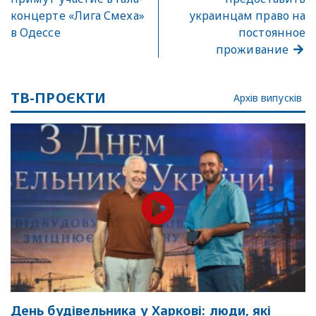
концерте «Лига Смеха»
украинцам право на
в Одессе
постоянное
проживание
ТВ-ПРОЄКТИ
Архів випусків
День будівельника у Харкові: люди, які