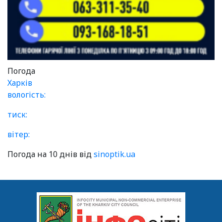
Погода
Харків
вологість:
тиск:
вітер:
Погода на 10 днів від
sinoptik.ua