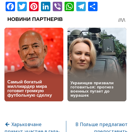
Facebook
Twitter
Pinterest
LinkedIn
Viber
WhatsApp
Telegram
Share
Харьковчане
В Польше предлагают
примут участие в гала-
предоставить