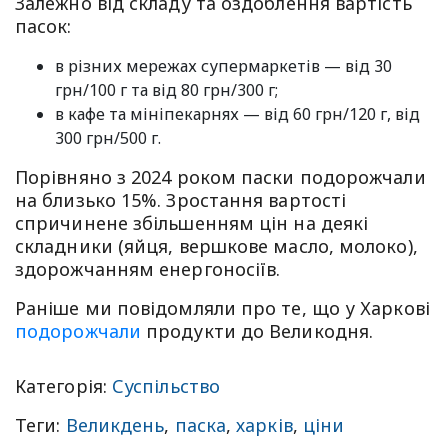
Залежно від складу та оздоблення вартість
пасок:
в різних мережах супермаркетів — від 30
грн/100 г та від 80 грн/300 г;
в кафе та мініпекарнях — від 60 грн/120 г, від
300 грн/500 г.
Порівняно з 2024 роком паски подорожчали
на близько 15%. Зростання вартості
спричинене збільшенням цін на деякі
складники (яйця, вершкове масло, молоко),
здорожчанням енергоносіїв.
Раніше ми повідомляли про те, що у Харкові
подорожчали
продукти до Великодня.
Категорія:
Суспільство
Теги:
Великдень
,
паска
,
харків
,
ціни