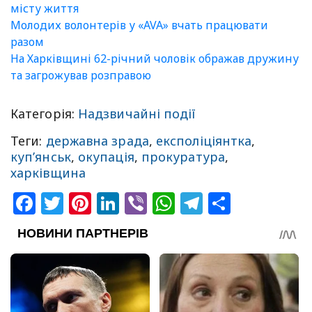
місту життя
Молодих волонтерів у «AVA» вчать працювати
разом
На Харківщині 62-річний чоловік ображав дружину
та загрожував розправою
Категорія:
Надзвичайні події
Теги:
державна зрада
,
експоліціянтка
,
куп’янськ
,
окупація
,
прокуратура
,
харківщина
Facebook
Twitter
Pinterest
LinkedIn
Viber
WhatsApp
Telegram
Share