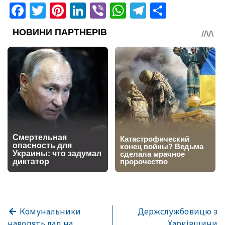
Facebook
Twitter
Pinterest
LinkedIn
Viber
WhatsApp
Telegram
Share
Комунальники
Держслужбовицю з
наводять лад на
Харківщини