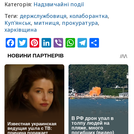
Категорія:
Надзвичайні події
Теги:
держслужбовиця
,
колаборантка
,
Купʼянськ
,
митниця
,
прокуратура
,
харківщина
Facebook
Twitter
Pinterest
LinkedIn
Viber
WhatsApp
Telegram
Share