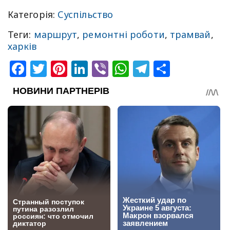
Категорія:
Суспільство
Теги:
маршрут
,
ремонтні роботи
,
трамвай
,
харків
Facebook
Twitter
Pinterest
LinkedIn
Viber
WhatsApp
Telegram
Share