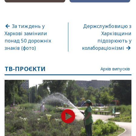
За тиждень у
Держслужбовицю з
Харкові замінили
Харківщини
понад 50 дорожніх
підозрюють у
знаків (фото)
колабораціонізмі
ТВ-ПРОЄКТИ
Архів випусків