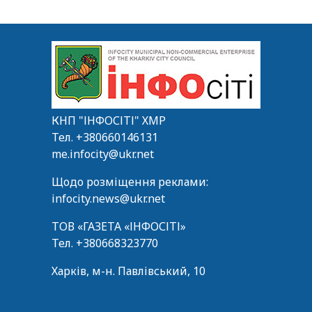
КНП "ІНФОСІТІ" ХМР
Тел.
+380660146131
me.infocity@ukr.net
Щодо розміщення реклами:
infocity.news@ukr.net
ТОВ «ГАЗЕТА «ІНФОСІТІ»
Тел.
+380668323770
Харків, м-н. Павлівський, 10