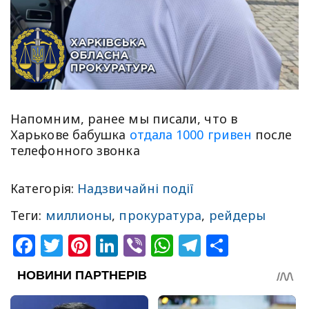
Напомним, ранее мы писали, что в
Харькове бабушка
отдала 1000 гривен
после
телефонного звонка
Категорія:
Надзвичайні події
Теги:
миллионы
,
прокуратура
,
рейдеры
Facebook
Twitter
Pinterest
LinkedIn
Viber
WhatsApp
Telegram
Share