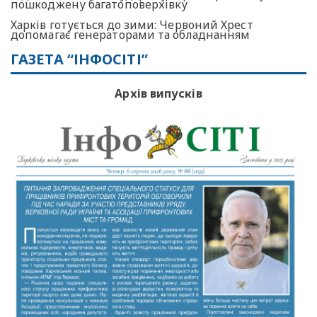
пошкоджену багатоповерхівку
Харків готується до зими: Червоний Хрест
допомагає генераторами та обладнанням
ГАЗЕТА “ІНФОСІТІ”
Архів випусків