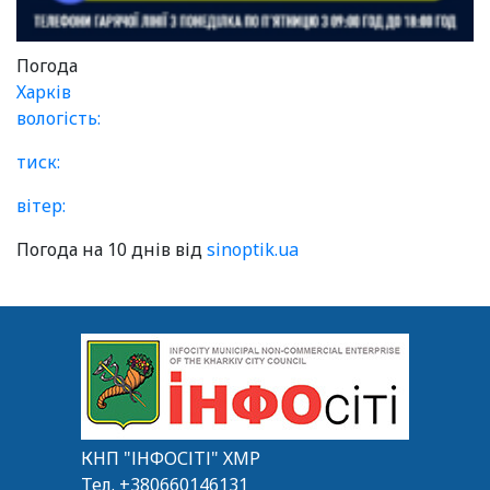
Погода
Харків
вологість:
тиск:
вітер:
Погода на 10 днів від
sinoptik.ua
КНП "ІНФОСІТІ" ХМР
Тел.
+380660146131