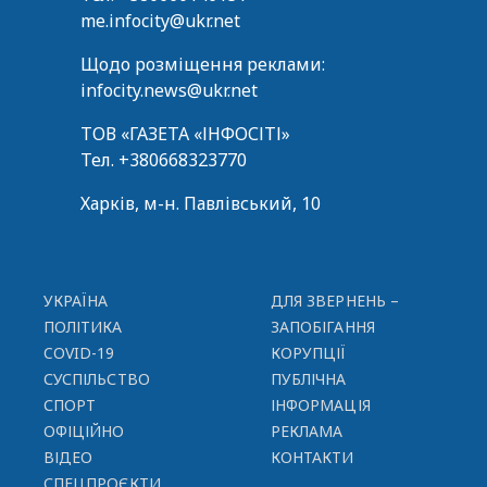
me.infocity@ukr.net
Щодо розміщення реклами:
infocity.news@ukr.net
ТОВ «ГАЗЕТА «ІНФОСІТІ»
Тел.
+380668323770
Харків, м-н. Павлівський, 10
УКРАЇНА
ДЛЯ ЗВЕРНЕНЬ –
ПОЛІТИКА
ЗАПОБІГАННЯ
COVID-19
КОРУПЦІЇ
СУСПІЛЬСТВО
ПУБЛІЧНА
СПОРТ
ІНФОРМАЦІЯ
ОФІЦІЙНО
РЕКЛАМА
ВІДЕО
КОНТАКТИ
СПЕЦПРОЄКТИ