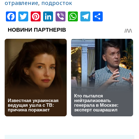
отравление
,
подросток
Facebook
Twitter
Pinterest
LinkedIn
Viber
WhatsApp
Telegram
Share