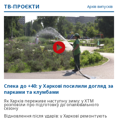
ТВ-ПРОЄКТИ
Архів випусків
Спека до +40: у Харкові посилили догляд за
парками та клумбами
Як Харків переживе наступну зиму: у ХТМ
розповіли про підготовку до опалювального
сезону
Відновлення після ударів: у Харкові ремонтують