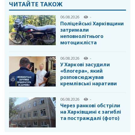
ЧИТАЙТЕ ТАКОЖ
06.08.2026
-
Поліцейські Харківщини
затримали
неповнолітнього
мотоцикліста
06.08.2026
-
У Харкові засудили
«блогера», який
розповсюджував
кремлівські наративи
06.08.2026
-
Через ранкові обстріли
на Харківщині є загиблі
та постраждалі (фото)