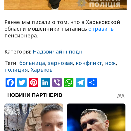
Ранее мы писали о том, что в Харьковской
области мошенники пытались
отравить
пенсионера.
Категорія:
Надзвичайні події
Теги:
больница
,
зерновая
,
конфликт
,
нож
,
полиция
,
Харьков
Facebook
Twitter
Pinterest
LinkedIn
Viber
WhatsApp
Telegram
Share