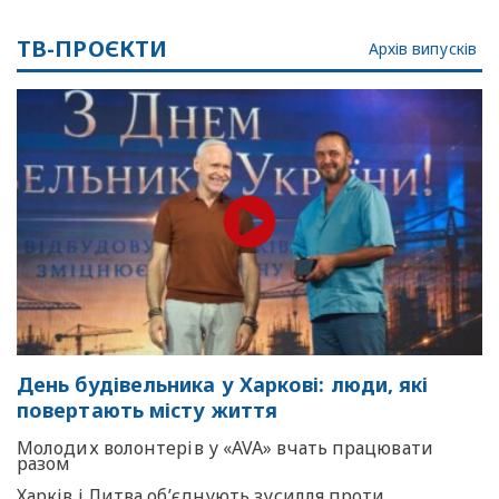
ТВ-ПРОЄКТИ
Архів випусків
День будівельника у Харкові: люди, які
повертають місту життя
Молодих волонтерів у «AVA» вчать працювати
разом
Харків і Литва об’єднують зусилля проти