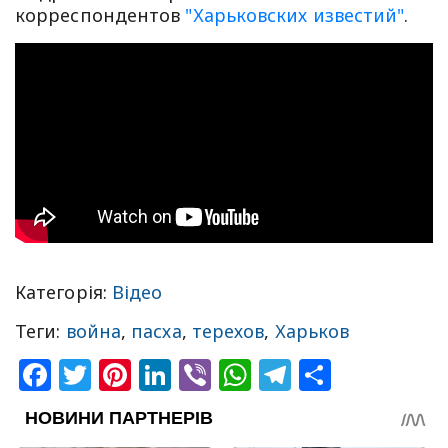
корреспондентов
"Харьковских известий"
.
Категорія:
Відео
Теги:
война
,
пасха
,
терехов
,
Харьков
Facebook
Twitter
Pinterest
LinkedIn
Viber
WhatsApp
Telegram
Share