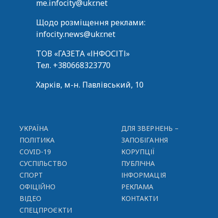
me.infocity@ukr.net
Щодо розміщення реклами:
infocity.news@ukr.net
ТОВ «ГАЗЕТА «ІНФОСІТІ»
Тел.
+380668323770
Харків, м-н. Павлівський, 10
УКРАЇНА
ДЛЯ ЗВЕРНЕНЬ –
ПОЛІТИКА
ЗАПОБІГАННЯ
COVID-19
КОРУПЦІЇ
СУСПІЛЬСТВО
ПУБЛІЧНА
СПОРТ
ІНФОРМАЦІЯ
ОФІЦІЙНО
РЕКЛАМА
ВІДЕО
КОНТАКТИ
СПЕЦПРОЄКТИ