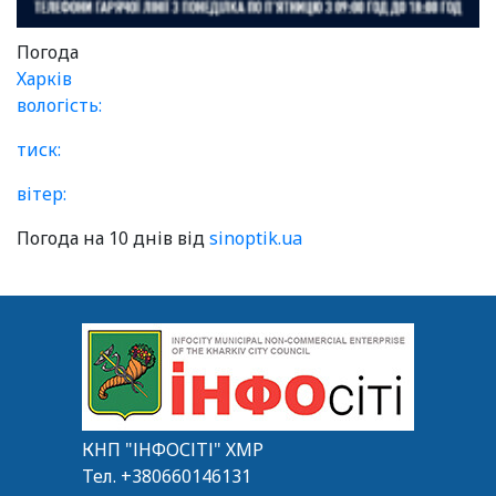
Погода
Харків
вологість:
тиск:
вітер:
Погода на 10 днів від
sinoptik.ua
КНП "ІНФОСІТІ" ХМР
Тел.
+380660146131