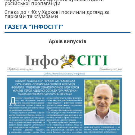
російської пропаганди
Спека до +40: у Харкові посилили догляд за
парками та клумбами
ГАЗЕТА “ІНФОСІТІ”
Архів випусків