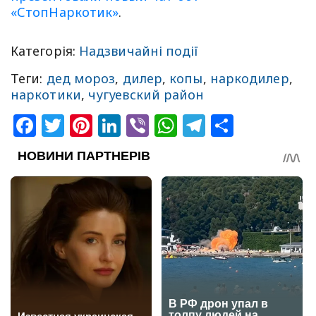
«СтопНаркотик»
.
Категорія:
Надзвичайні події
Теги:
дед мороз
,
дилер
,
копы
,
наркодилер
,
наркотики
,
чугуевский район
Facebook
Twitter
Pinterest
LinkedIn
Viber
WhatsApp
Telegram
Share