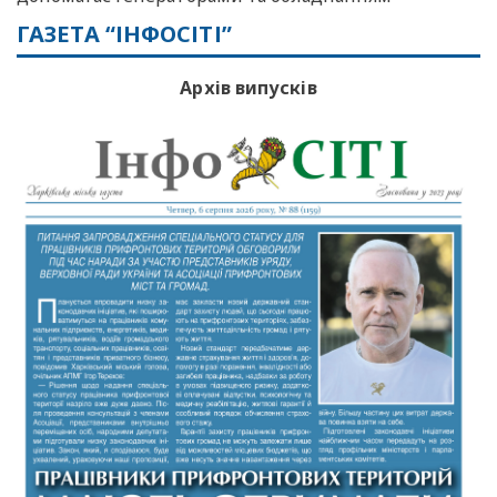
ГАЗЕТА “ІНФОСІТІ”
Архів випусків