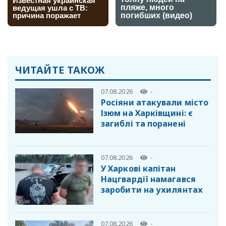
ЧИТАЙТЕ ТАКОЖ
07.08.2026
-
Росіяни атакували місто
Ізюм на Харківщині: є
загиблі та поранені
07.08.2026
-
У Харкові капітан
Нацгвардії намагався
заробити на ухилянтах
07.08.2026
-