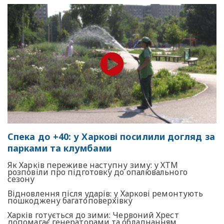
Спека до +40: у Харкові посилили догляд за
парками та клумбами
Як Харків переживе наступну зиму: у ХТМ
розповіли про підготовку до опалювального
сезону
Відновлення після ударів: у Харкові ремонтують
пошкоджену багатоповерхівку
Харків готується до зими: Червоний Хрест
допомагає генераторами та обладнанням