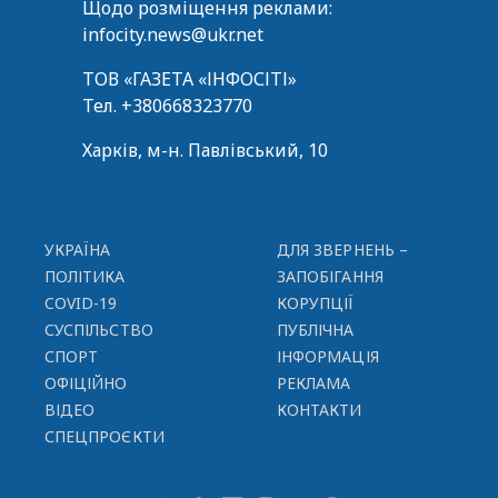
Щодо розміщення реклами:
infocity.news@ukr.net
ТОВ «ГАЗЕТА «ІНФОСІТІ»
Тел.
+380668323770
Харків, м-н. Павлівський, 10
УКРАЇНА
ДЛЯ ЗВЕРНЕНЬ –
ПОЛІТИКА
ЗАПОБІГАННЯ
COVID-19
КОРУПЦІЇ
СУСПІЛЬСТВО
ПУБЛІЧНА
СПОРТ
ІНФОРМАЦІЯ
ОФІЦІЙНО
РЕКЛАМА
ВІДЕО
КОНТАКТИ
СПЕЦПРОЄКТИ