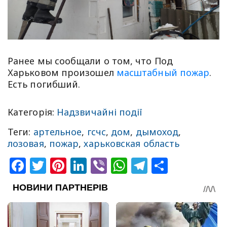
Ранее мы сообщали о том, что Под
Харьковом произошел
масштабный пожар
.
Есть погибший.
Категорія:
Надзвичайні події
Теги:
артельное
,
гсчс
,
дом
,
дымоход
,
лозовая
,
пожар
,
харьковская область
Facebook
Twitter
Pinterest
LinkedIn
Viber
WhatsApp
Telegram
Share