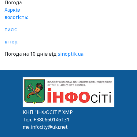
Погода
Харків
вологість:
тиск:
вітер:
Погода на 10 днів від
sinoptik.ua
КНП "ІНФОСІТІ" ХМР
Тел.
+380660146131
me.infocity@ukr.net