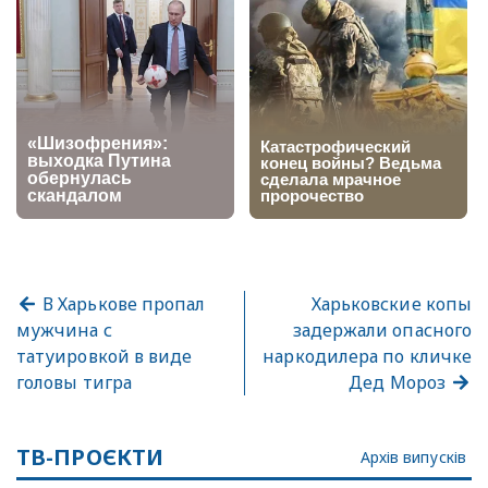
В Харькове пропал
Харьковские копы
мужчина с
задержали опасного
татуировкой в виде
наркодилера по кличке
головы тигра
Дед Мороз
ТВ-ПРОЄКТИ
Архів випусків