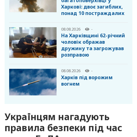
багатоповерхівці у
Харкові: двоє загиблих,
понад 10 постраждалих
08.08.2026
-
На Харківщині 62-річний
чоловік ображав
дружину та загрожував
розправою
08.08.2026
-
Харків під ворожим
вогнем
Українцям нагадують
правила безпеки під час