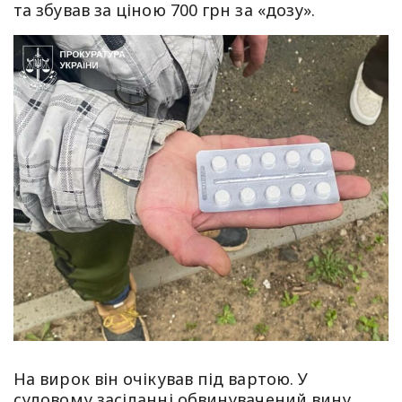
та збував за ціною 700 грн за «дозу».
На вирок він очікував під вартою. У
судовому засіданні обвинувачений вину