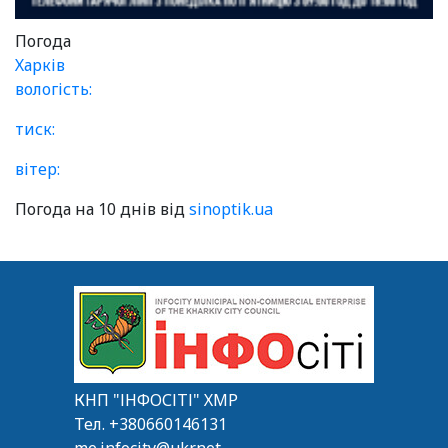
Погода
Харків
вологість:
тиск:
вітер:
Погода на 10 днів від
sinoptik.ua
КНП "ІНФОСІТІ" ХМР
Тел.
+380660146131