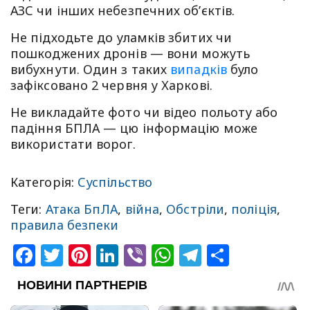
АЗС чи інших небезпечних об’єктів.
Не підходьте до уламків збитих чи
пошкоджених дронів — вони можуть
вибухнути. Один з таких
випадків
було
зафіксовано 2 червня у Харкові.
Не викладайте фото чи відео польоту або
падіння БПЛА — цю інформацію може
використати ворог.
Категорія:
Суспільство
Теги:
Атака БпЛА
,
війна
,
Обстріли
,
поліція
,
правила безпеки
Facebook
Twitter
Pinterest
LinkedIn
Viber
WhatsApp
Telegram
Share