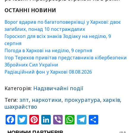
ОСТАННІ НОВИНИ
Ворог вдарив по багатоповерхівці у Харкові: двоє
загиблих, понад 10 постраждалих
Гороскоп для всіх знаків Зодіаку на неділю, 9
серпня
Погода в Харкові на неділю, 9 серпня
Ігор Терехов привітав представників кібербезпеки
Збройних Сил України
Радіаційний фон у Харкові 08.08.2026
Категорія:
Надзвичайні події
Теги:
зпт
,
наркотики
,
прокуратура
,
харків
,
шахрайство
Facebook
Twitter
Pinterest
LinkedIn
Viber
WhatsApp
Telegram
Share