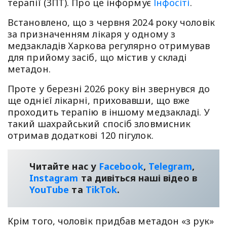
терапії (ЗПТ). Про це інформує
Інфосіті
.
Встановлено, що з червня 2024 року чоловік
за призначенням лікаря у одному з
медзакладів Харкова регулярно отримував
для прийому засіб, що містив у складі
метадон.
Проте у березні 2026 року він звернувся до
ще однієї лікарні, приховавши, що вже
проходить терапію в іншому медзакладі. У
такий шахрайський спосіб зловмисник
отримав додаткові 120 пігулок.
Читайте нас у
Facebook
,
Telegram
,
Instagram
та дивіться наші відео в
YouТube
та
TikTok
.
Крім того, чоловік придбав метадон «з рук»