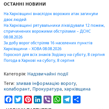
ОСТАННІ НОВИНИ
На Харківщині внаслідок ворожих атак загинули
двоє людей
На Харківщині рятувальники ліквідували 12 пожеж,
спричинених ворожими обстрілами – ДСНС
08.08.2026
За добу ворог обстріляв 16 населених пунктів
Харківщини – ХОВА 08.08.2026
Гороскоп для всіх знаків Зодіаку на суботу, 8 серпня
Погода в Харкові на суботу, 8 серпня
Категорія:
Надзвичайні події
Теги:
зливав інформацію ворогу
,
колаборант
,
Прокуратура
,
харківщина
Facebook
Twitter
Pinterest
LinkedIn
Viber
WhatsApp
Telegram
Share