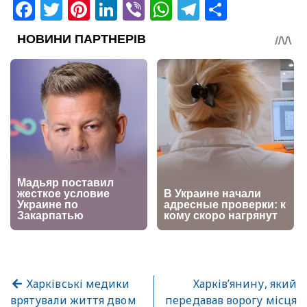
Facebook
Twitter
Pinterest
LinkedIn
Viber
WhatsApp
Telegram
Share
Харківські медики
Харківʼянину, який
врятували життя двом
передавав ворогу місця