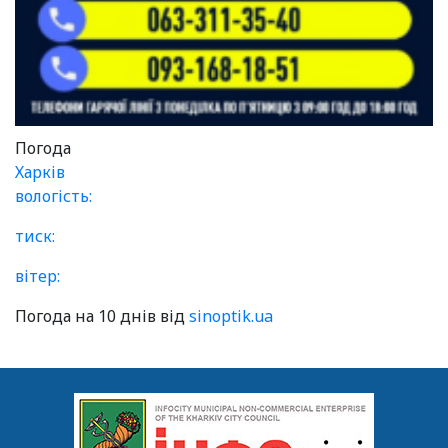
Погода
Харків
вологість:
тиск:
вітер:
Погода на 10 днів від
sinoptik.ua