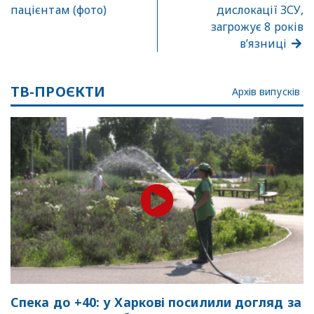
пацієнтам (фото)
дислокації ЗСУ,
загрожує 8 років
в’язниці
ТВ-ПРОЄКТИ
Архів випусків
Спека до +40: у Харкові посилили догляд за