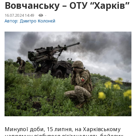
Вовчанську – ОТУ “Харків”
16.07.2024 14:49
-
Автор:
Дмитро Колонєй
Минулої доби, 15 липня, на Харківському
напрямку відбулося вісімнадцять бойових