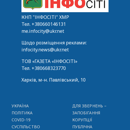
КНП "ІНФОСІТІ" ХМР
Тел.
+380660146131
me.infocity@ukr.net
Щодо розміщення реклами:
infocity.news@ukr.net
ТОВ «ГАЗЕТА «ІНФОСІТІ»
Тел.
+380668323770
Харків, м-н. Павлівський, 10
УКРАЇНА
ДЛЯ ЗВЕРНЕНЬ –
ПОЛІТИКА
ЗАПОБІГАННЯ
COVID-19
КОРУПЦІЇ
СУСПІЛЬСТВО
ПУБЛІЧНА