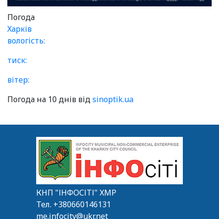
Погода
Харків
вологість:
тиск:
вітер:
Погода на 10 днів від
sinoptik.ua
КНП "ІНФОСІТІ" ХМР
Тел.
+380660146131
me.infocity@ukr.net