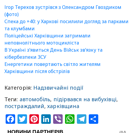
Ігор Терехов зустрівся з Олександром Гвоздиком
(фото)
Спека до +40: у Харкові посилили догляд за парками
та клумбами
Поліцейські Харківщини затримали
неповнолітнього мотоцикліста
В Україні зʼявиться День Військ зв’язку та
кібербезпеки ЗСУ
Енергетики повертають світло жителям
Харківщини після обстрілів
Категорія:
Надзвичайні події
Теги:
автомобіль
,
підірвався на вибухівці
,
постраждалий
,
харківщина
Facebook
Twitter
Pinterest
LinkedIn
Viber
WhatsApp
Telegram
Share