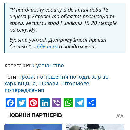
"У найближчу годину й до кінця доби 16
червня у Харкові та області прогнозують
грози, місцями град і шквали 15-20 метрів
на секунду.
Будьте уважні. Дотримуйтеся правил
безпеки", -
йдеться
в повідомленні.
Категорія:
Суспільство
Теги:
гроза
,
погіршення погоди
,
харків
,
харківщина
,
шквали
,
штормове
попередження
Facebook
Twitter
Pinterest
LinkedIn
Viber
WhatsApp
Telegram
Share