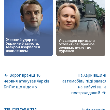
Ворог вранці 16
На Харківщині
червня атакував Харків
автомобіль підірвався
БпЛА: що відомо
на вибухівці: є
постраждалий
ТВ-ПРОЄКТИ
Архів випусків