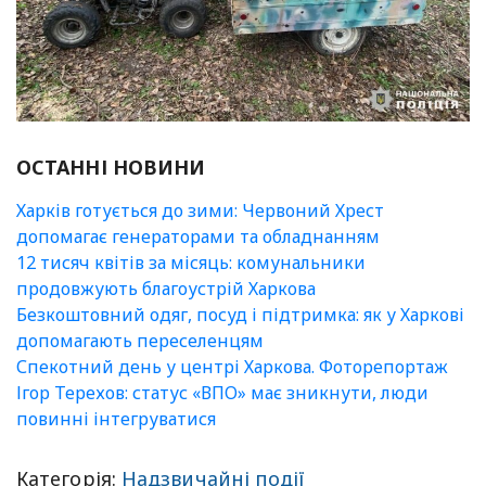
ОСТАННІ НОВИНИ
Харків готується до зими: Червоний Хрест
допомагає генераторами та обладнанням
12 тисяч квітів за місяць: комунальники
продовжують благоустрій Харкова
Безкоштовний одяг, посуд і підтримка: як у Харкові
допомагають переселенцям
Спекотний день у центрі Харкова. Фоторепортаж
Ігор Терехов: статус «ВПО» має зникнути, люди
повинні інтегруватися
Категорія:
Надзвичайні події