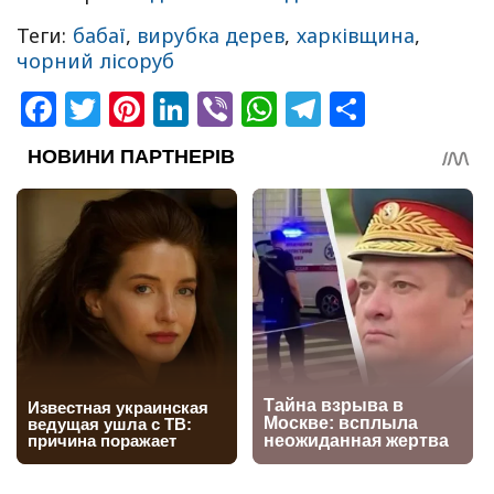
Теги:
бабаї
,
вирубка дерев
,
харківщина
,
чорний лісоруб
Facebook
Twitter
Pinterest
LinkedIn
Viber
WhatsApp
Telegram
Share