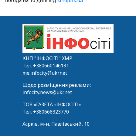
Погода на 10 днів від
sinoptik.ua
КНП "ІНФОСІТІ" ХМР
Тел.
+380660146131
me.infocity@ukr.net
Щодо розміщення реклами:
infocity.news@ukr.net
ТОВ «ГАЗЕТА «ІНФОСІТІ»
Тел.
+380668323770
Харків, м-н. Павлівський, 10