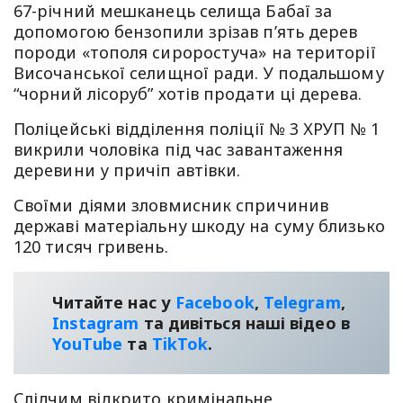
67-річний мешканець селища Бабаї за
допомогою бензопили зрізав п’ять дерев
породи «тополя сироростуча» на території
Височанської селищної ради. У подальшому
“чорний лісоруб” хотів продати ці дерева.
Поліцейські відділення поліції № 3 ХРУП № 1
викрили чоловіка під час завантаження
деревини у причіп автівки.
Своїми діями зловмисник спричинив
державі матеріальну шкоду на суму близько
120 тисяч гривень.
Читайте нас у
Facebook
,
Telegram
,
Instagram
та дивіться наші відео в
YouТube
та
TikTok
.
Слідчим відкрито кримінальне