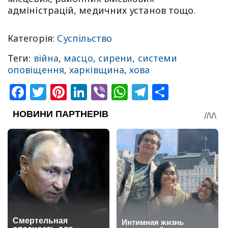
адміністрацій, медичних установ тощо.
Категорія:
Суспільство
Теги:
війна
,
масцо
,
сирени
,
системи
оповіщення
,
харківщина
,
хова
Facebook
Twitter
Pinterest
LinkedIn
Viber
WhatsApp
Telegram
Share